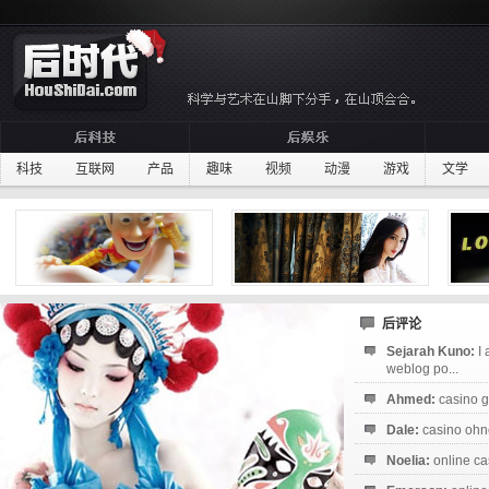
科技
互联网
产品
趣味
视频
动漫
游戏
文学
后评论
Sejarah Kuno:
I
weblog po...
Ahmed:
casino g
Dale:
casino ohne
Noelia:
online ca