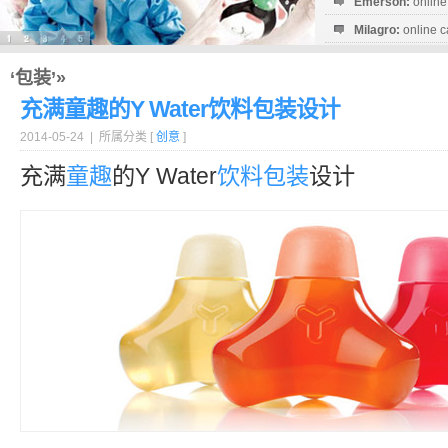
Emerson:
online
Milagro:
online c
Esperanza:
sofo
startguthaben...
‘包装’»
充满童趣的Y Water饮料包装设计
2014-05-24 | 所属分类 [
创意
]
充满
童趣
的Y Water
饮料
包装
设计