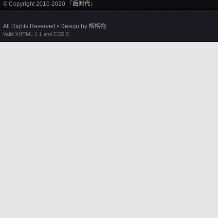
© Copyright 2010-2020 「
后时代
」
All Rights Reserved • Design by
格格物
.
Valid XHTML 1.1 and CSS 3.