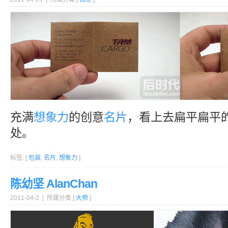
充满
想象力
的创意
名片
，看上去扁平扁平
处。
标签: [
包装
,
名片
,
想象力
]
陈幼坚 AlanChan
2011-04-2 | 所属分类 [
大师
]