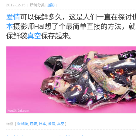
2012-12-15 | 所属分类 [
摄影
]
爱情
可以保鲜多久，这是人们一直在探讨
本
摄影师Hal想了个最简单直接的方法，
保鲜袋
真空
保存起来。
标签: [
保鲜膜
,
包装
,
日本
,
爱情
,
真空
]