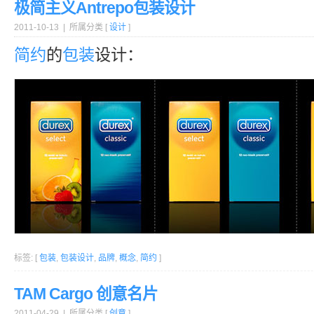
极简主义Antrepo包装设计
2011-10-13 | 所属分类 [
设计
]
简约
的
包装
设计：
标签: [
包装
,
包装设计
,
品牌
,
概念
,
简约
]
TAM Cargo 创意名片
2011-04-29 | 所属分类 [
创意
]