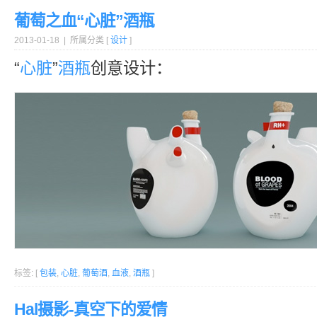
葡萄之血“心脏”酒瓶
2013-01-18 | 所属分类 [
设计
]
“
心脏
”
酒瓶
创意设计：
标签: [
包装
,
心脏
,
葡萄酒
,
血液
,
酒瓶
]
Hal摄影-真空下的爱情