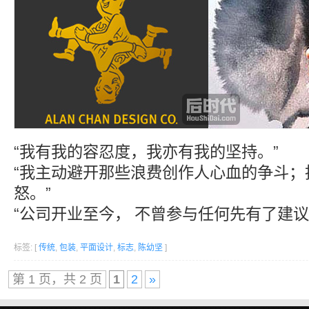
“我有我的容忍度，我亦有我的坚持。”
“我主动避开那些浪费创作人心血的争斗；
怒。”
“公司开业至今， 不曾参与任何先有了建议
标签: [
传统
,
包装
,
平面设计
,
标志
,
陈幼坚
]
第 1 页，共 2 页
1
2
»