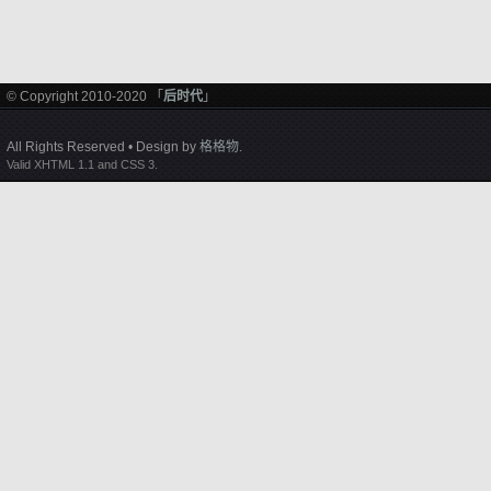
© Copyright 2010-2020 「
后时代
」
All Rights Reserved • Design by
格格物
.
Valid XHTML 1.1 and CSS 3.