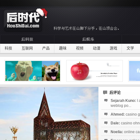
科技
互联网
产品
趣味
视频
动漫
游戏
文学
后评论
Sejarah Kuno:
I
weblog po...
Ahmed:
casino g
Dale:
casino ohne
Noelia:
online ca