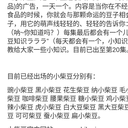
品)的广告，一天一个。内容是当你在不
食品的时候，你就会与那颗命运的
豆子
相
子
，用它的
萌
声线轻轻的、轻轻的告诉你
（呐~你知道吗？）每集最后都会有一个儿
豆知识ラララ”（每天都会有一个，小知
教给大家一些小知识。目前已出至第20集
目前已经出场的小柴豆分别有：
豌小柴豆 黑小柴豆 花生柴豆 纳小柴豆 毛
柴豆 咖啡柴豆 腰果柴豆 糖小柴豆 鸡小柴
辣小柴豆 虎小柴豆 白大豆柴豆 黑大豆柴
豆 可可柴豆 蚕小柴豆 扁小柴豆。