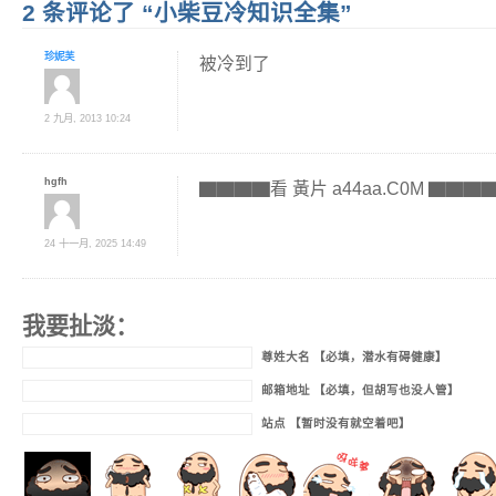
2 条评论了 “小柴豆冷知识全集”
珍妮芙
被冷到了
2 九月, 2013 10:24
hgfh
▇▇▇▇看 黃片 a44aa.C0M ▇▇▇
24 十一月, 2025 14:49
我要扯淡：
尊姓大名 【必填，潜水有碍健康】
邮箱地址 【必填，但胡写也没人管】
站点 【暂时没有就空着吧】