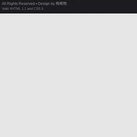
All Rights Reserved • Design by
格格物
.
Valid XHTML 1.1 and CSS 3.