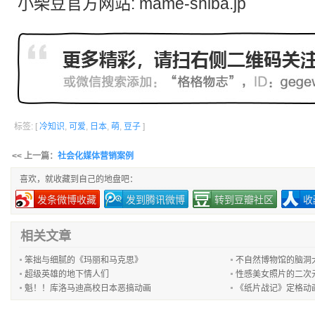
小柴豆官方网站: mame-shiba.jp
标签: [
冷知识
,
可爱
,
日本
,
萌
,
豆子
]
<< 上一篇：
社会化媒体营销案例
喜欢，就收藏到自己的地盘吧：
发条微博收藏
发到腾讯微博
转到豆瓣社区
收
相关文章
笨拙与细腻的《玛丽和马克思》
不自然博物馆的脑洞
超级英雄的地下情人们
性感美女照片的二次
魁！！库洛马迪高校日本恶搞动画
《纸片战记》定格动