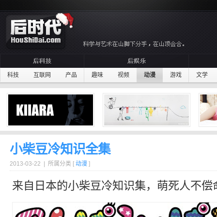
科技
互联网
产品
趣味
视频
动漫
游戏
文学
小柴豆冷知识全集
2013-03-22 | 所属分类 [
动漫
]
来自
日本
的小柴豆
冷知识
集，
萌
死人不偿