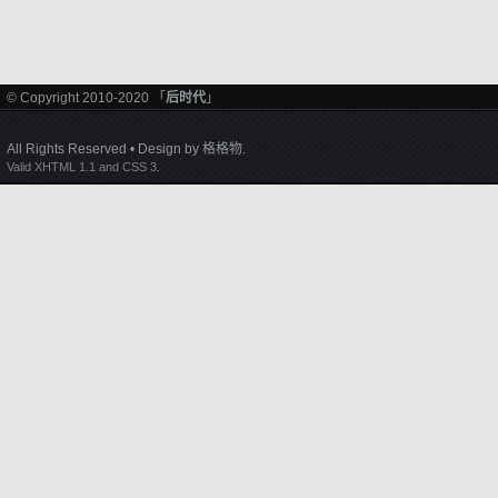
© Copyright 2010-2020 「
后时代
」
All Rights Reserved • Design by
格格物
.
Valid XHTML 1.1 and CSS 3.