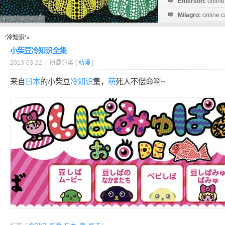
Emerson:
online
Milagro:
online c
Esperanza:
sofo
startguthaben...
‘冷知识’»
小柴豆冷知识全集
2013-03-22 | 所属分类 [
动漫
]
来自
日本
的小柴豆
冷知识
集，
萌
死人不偿命啊~