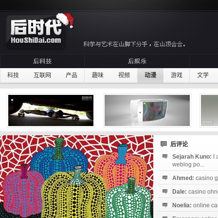
科技
互联网
产品
趣味
视频
动漫
游戏
文学
后评论
Sejarah Kuno:
I
weblog po...
Ahmed:
casino g
Dale:
casino ohne
Noelia:
online ca