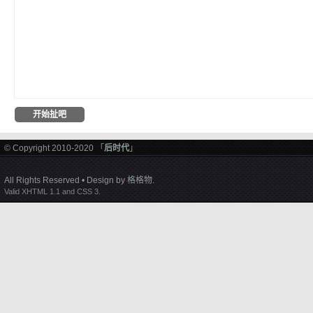
© Copyright 2010-2020 「
后时代
」
All Rights Reserved • Design by
格格物
.
Valid XHTML 1.1 and CSS 3.