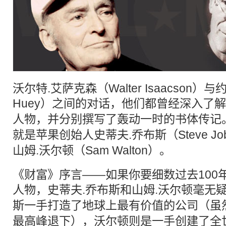
沃尔特.艾萨克森（Walter Isaacson）与
Huey）之间的
对话
，他们都曾经深入了解
人物，并分别撰写了轰动一时的书体
传记
就是
苹果
创始人
史蒂夫.
乔布斯
（Steve J
山姆.沃尔顿（Sam Walton）。
《财富》序言——如果你要细数过去100
人物，史蒂夫.
乔布斯
和山姆.沃尔顿毫无
斯
一手打造了地球上最有价值的公司（虽然
最高峰退下），沃尔顿则是一手创建了全