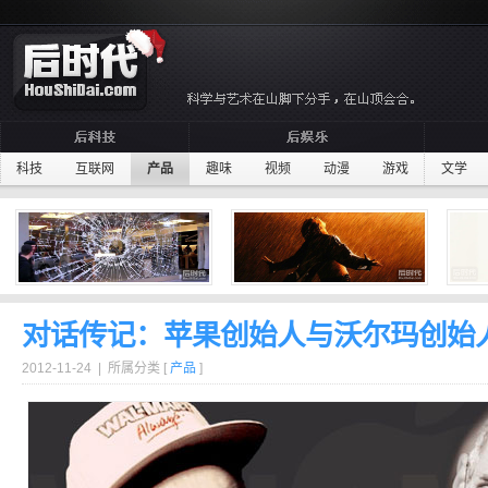
科技
互联网
产品
趣味
视频
动漫
游戏
文学
对话传记：苹果创始人与沃尔玛创始
2012-11-24 | 所属分类 [
产品
]