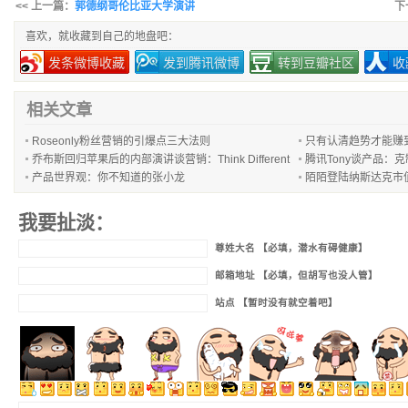
<< 上一篇：
郭德纲哥伦比亚大学演讲
下
喜欢，就收藏到自己的地盘吧：
发条微博收藏
发到腾讯微博
转到豆瓣社区
收
相关文章
Roseonly粉丝营销的引爆点三大法则
只有认清趋势才能赚
乔布斯回归苹果后的内部演讲谈营销：Think Different
腾讯Tony谈产品：
产品世界观：你不知道的张小龙
陌陌登陆纳斯达克市
我要扯淡：
尊姓大名 【必填，潜水有碍健康】
邮箱地址 【必填，但胡写也没人管】
站点 【暂时没有就空着吧】