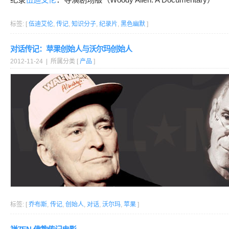
标签: [
伍迪艾伦
,
传记
,
知识分子
,
纪录片
,
黑色幽默
]
对话传记：苹果创始人与沃尔玛创始人
2012-11-24 | 所属分类 [
产品
]
标签: [
乔布斯
,
传记
,
创始人
,
对话
,
沃尔玛
,
苹果
]