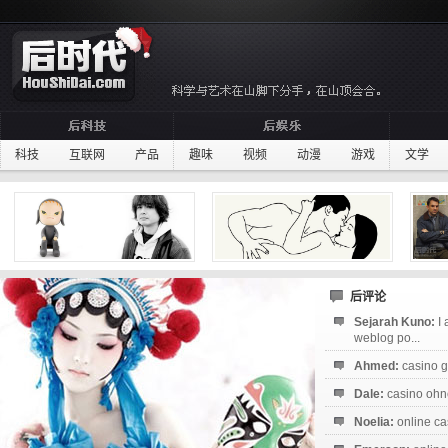
科技
互联网
产品
趣味
视频
动漫
游戏
文学
后评论
Sejarah Kuno:
I
weblog po...
Ahmed:
casino g
Dale:
casino ohne
Noelia:
online ca