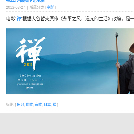
禅ZEN-佛教传记电影
2012-03-27 | 所属分类 [
电影
]
电影“
禅
”根据大谷哲夫原作《永平之风，道元的生活》改编，是
标签: [
传记
,
佛教
,
宗教
,
日本
,
禅
]