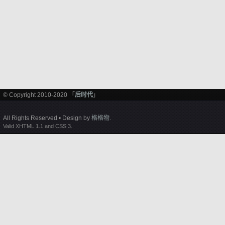
© Copyright 2010-2020 「
后时代
」
All Rights Reserved • Design by
格格物
.
Valid XHTML 1.1 and CSS 3.