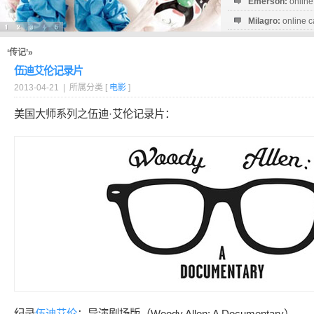
Emerson:
online
Milagro:
online c
Esperanza:
sofo
startguthaben...
‘传记’»
伍迪艾伦记录片
2013-04-21 | 所属分类 [
电影
]
美国大师系列之伍迪·艾伦记录片：
纪录
伍迪艾伦
：导演剧场版（Woody Allen: A Documentary）