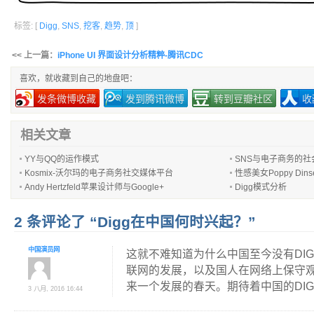
标签: [
Digg
,
SNS
,
挖客
,
趋势
,
顶
]
<< 上一篇：
iPhone UI 界面设计分析精粹-腾讯CDC
喜欢，就收藏到自己的地盘吧：
发条微博收藏
发到腾讯微博
转到豆瓣社区
收
相关文章
YY与QQ的运作模式
SNS与电子商务的
Kosmix-沃尔玛的电子商务社交媒体平台
性感美女Poppy Di
Andy Hertzfeld苹果设计师与Google+
Digg模式分析
2 条评论了 “Digg在中国何时兴起？”
中国演员网
这就不难知道为什么中国至今没有DIGG
联网的发展，以及国人在网络上保守观
来一个发展的春天。期待着中国的DIG
3 八月, 2016 16:44