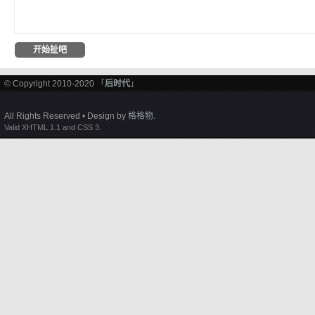
© Copyright 2010-2020 「
后时代
」
All Rights Reserved • Design by
格格物
.
Valid XHTML 1.1 and CSS 3.