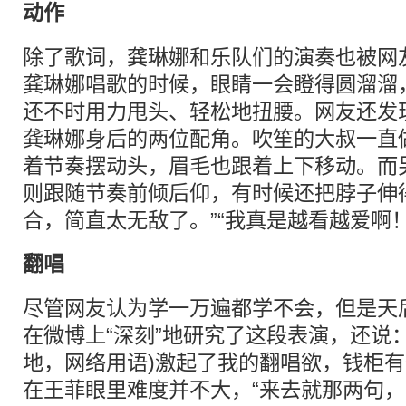
动作
除了歌词，龚琳娜和乐队们的演奏也被网友
龚琳娜唱歌的时候，眼睛一会瞪得圆溜溜
还不时用力甩头、轻松地扭腰。网友还发
龚琳娜身后的两位配角。吹笙的大叔一直
着节奏摆动头，眉毛也跟着上下移动。而
则跟随节奏前倾后仰，有时候还把脖子伸
合，简直太无敌了。”“我真是越看越爱啊
翻唱
尽管网友认为学一万遍都学不会，但是天
在微博上“深刻”地研究了这段表演，还说：
地，网络用语)激起了我的翻唱欲，钱柜有
在王菲眼里难度并不大，“来去就那两句