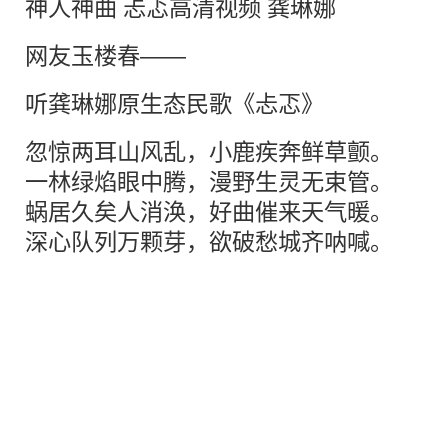
神人神曲 忐忑高清视频 龚琳娜
网友玉楼春——
听龚琳娜原生态民歌《忐忑》
忽惊两耳山风乱，小鹿疾奔鲜草颤。
一林绿焰眼中腾，漫野生灵无束管。
蜗居久矣人消涣，好曲催来天气暖。
深心队列万颗芽，欲破愁城齐呐喊。