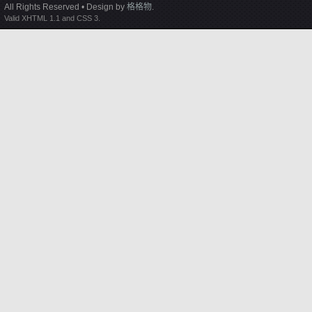
All Rights Reserved • Design by
格格物
.
Valid XHTML 1.1 and CSS 3.