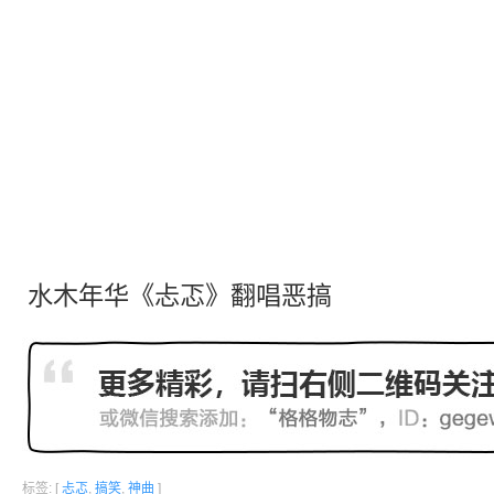
水木年华《忐忑》翻唱恶搞
标签: [
忐忑
,
搞笑
,
神曲
]