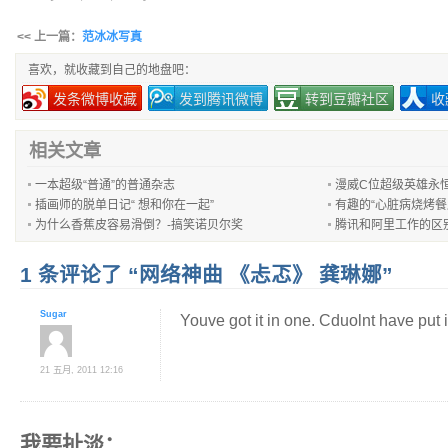
<< 上一篇：
范冰冰写真
喜欢，就收藏到自己的地盘吧：
发条微博收藏
发到腾讯微博
转到豆瓣社区
收
相关文章
一本超级“普通”的普通杂志
漫威C位超级英雄永
插画师的脱单日记“ 想和你在一起”
有趣的“心脏病烧烤餐
为什么香蕉皮容易滑倒？-搞笑诺贝尔奖
腾讯和阿里工作的区
1 条评论了 “网络神曲 《忐忑》 龚琳娜”
Sugar
Youve got it in one. Cduolnt have put it
21 五月, 2011 12:16
我要扯淡：