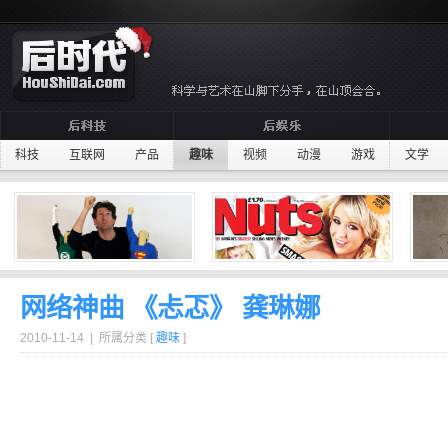
科技
互联网
产品
趣味
视频
动漫
游戏
文学
网络神曲 《忐忑》 龚琳娜
2010-11-14 | 所属分类 [
趣味
]