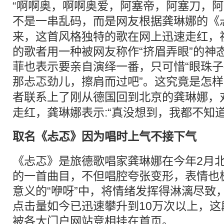
“啊啊奥，啊啊奥爱，阿塞帝，阿塞刀，阿
不是一串乱码，而是网友根据龚琳娜的《
来，这首风格独特的歌在网上迅速走红，
的歌者用一种被网友称作“挤眉弄眼”的神
菲也表示要亲自演绎一番，只可惜“眼珠
那
忐忑
劲儿，擦肩而过吧”。这究竟是怎样
者联系上了刚从德国回到北京的龚琳娜，
走红，龚琳娜表示:“真没想到，我都不知
取名《
忐忑
》因为唱时上气不接下气
《忐忑》是旅德歌唱家龚琳娜在今年2月
的一首曲目，不但唱腔夸张变形，表情也
意义的“咿呀”中，将情绪发挥得淋漓尽致
点击量如今已迅速攀升到10万次以上，这
被各大门户网站竞相挂在首页。