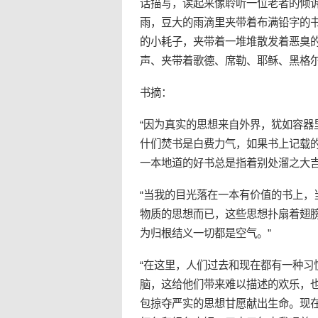
话描写，读起来像聆听一位老者的倾
雨，豆大的雨滴里夹带着布满铅字的
的小耗子，夹带着一堆堆散发着恶臭
声、夹带着歌德、席勒、耶稣、黑格
书摘：
“因为真实的思想来自外界，犹如容
什们焚书是白费力气，如果书上记载
一本地道的好书总是指着别处溜之大吉
“当我的目光落在一本有价值的书上
物质的思想而已，这些思想扑扇着翅
为归根结义一切都是空气。”
“在这里，人们过去和现在都有一种习
脑，这给他们带来难以描述的欢乐，
包掠夺严实的思想甘愿献出生命。现