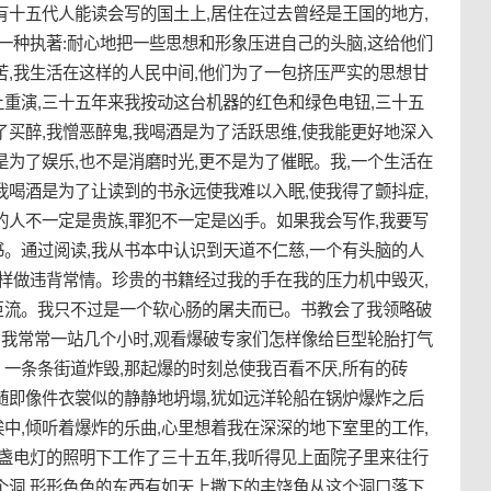
有十五代人能读会写的国土上,居住在过去曾经是王国的地方,
,一种执著:耐心地把一些思想和形象压进自己的头脑,这给他们
苦,我生活在这样的人民中间,他们为了一包挤压严实的思想甘
重演,三十五年来我按动这台机器的红色和绿色电钮,三十五
了买醉,我憎恶醉鬼,我喝酒是为了活跃思维,使我能更好地深入
是为了娱乐,也不是消磨时光,更不是为了催眠。我,一个生活在
我喝酒是为了让读到的书永远使我难以入眠,使我得了颤抖症,
的人不一定是贵族,罪犯不一定是凶手。如果我会写作,我要写
。通过阅读,我从书本中认识到天道不仁慈,一个有头脑的人
这样做违背常情。珍贵的书籍经过我的手在我的压力机中毁灭,
巨流。我只不过是一个软心肠的屠夫而已。书教会了我领略破
队,我常常一站几个小时,观看爆破专家们怎样像给巨型轮胎打气
一条条街道炸毁,那起爆的时刻总使我百看不厌,所有的砖
随即像件衣裳似的静静地坍塌,犹如远洋轮船在锅炉爆炸之后
中,倾听着爆炸的乐曲,心里想着我在深深的地下室里的工作,
几盏电灯的照明下工作了三十五年,我听得见上面院子里来往行
个洞,形形色色的东西有如天上撒下的丰饶角从这个洞口落下