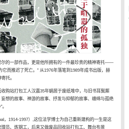
巴尔的一部作品，更是他所拥有的一件最珍贵的
精神
寄托——
它而推迟了死亡。” 从1976年落笔到1989年成
书
出版，赫
神
寄托。
纸
收购站打包工人汉嘉35年蜗居于
废纸
堆中，与旧书耳鬓厮
、妄想的故事、神游的故事、抒发与抑郁的故事、缠绵与孤绝
y”。
abal，1914-1997）,这位法学博士为自己重新建构的一生是这
管理员、炼钢工，后来又做废品
回收站
打包工、舞台布景