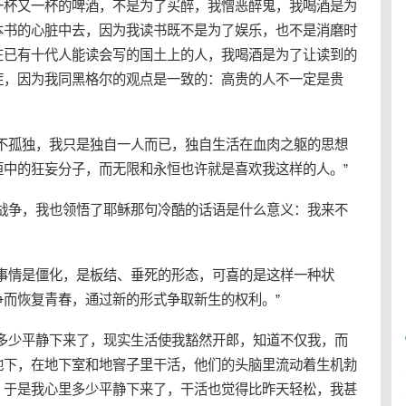
一杯又一杯的啤酒，不是为了买醉，我憎恶醉鬼，我喝酒是为
本书的心脏中去，因为我读书既不是为了娱乐，也不是消磨时
在已有十代人能读会写的国土上的人，我喝酒是为了让读到的
症，因为我同黑格尔的观点是一致的：高贵的人不一定是贵
并不孤独，我只是独自一人而已，独自生活在血肉之躯的思想
恒中的狂妄分子，而无限和永恒也许就是喜欢我这样的人。”
战争，我也领悟了耶稣那句冷酷的话语是什么意义：我来不
事情是僵化，是板结、垂死的形态，可喜的是这样一种状
而恢复青春，通过新的形式争取新生的权利。”
里多少平静下来了，现实生活使我豁然开郎，知道不仅我，而
地下，在地下室和地窨子里干活，他们的头脑里流动着生机勃
，于是我心里多少平静下来了，干活也觉得比昨天轻松，我甚