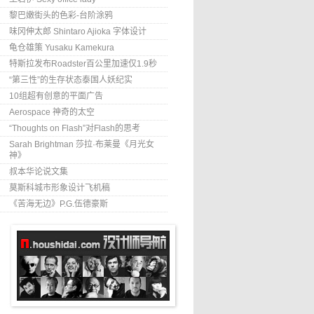
黎巴嫩街头的色彩-台阶涂鸦
味冈伸太郎 Shintaro Ajioka 字体设计
龟仓雄策 Yusaku Kamekura
特斯拉发布Roadster百公里加速仅1.9秒
“第三性”的生存状态泰国人妖纪实
10组超有创意的平面广告
Aerospace 神奇的太空
“Thoughts on Flash”对Flash的思考
Sarah Brightman 莎拉·布莱曼《月光女
神》
叔本华论说文集
莫斯科城市形象设计飞机稿
《苦海无边》P.G.伍德豪斯