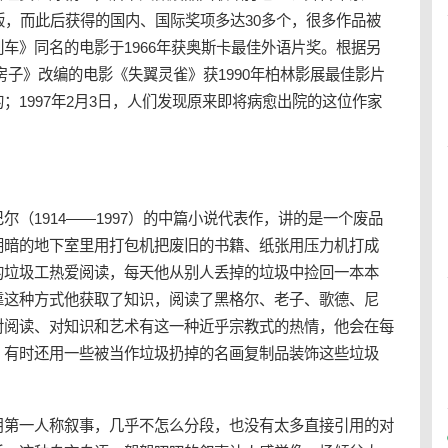
版，而此后获得的国内、国际奖项多达30多个，很多作品被
车》同名的电影于1966年获奥斯卡最佳外语片奖。根据另
房子》改编的电影《失翼灵雀》获1990年柏林影展最佳影片
；1997年2月3日，人们发现原来即将病愈出院的这位作家
尔（1914——1997）的中篇小说代表作，讲的是一个废品
阴暗的地下室里用打包机把废旧的书籍、纸张用压力机打成
的垃圾工热爱阅读，每天他从别人丢掉的垃圾中捡回一本本
靠这种方式他获取了知识，阅读了黑格尔、老子、歌德、尼
对阅读、对知识和艺术有这一种近乎宗教式的热情，他会在每
，有时还用一些被当作垃圾扔掉的名画复制品装饰这些垃圾
用第一人称叙事，几乎不怎么分段，也没有太多直接引用的对