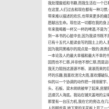
我处理废纸和书籍,而我生活在一个已
在这里,人们过去和现在都有一种习惯
带来难以描述的欢乐,也带来更多的痛
愿献出生命。现在这一切都在我的身上
年来我喝着一杯又一杯的啤酒,不是为
到一本书的心脏中去,因为我读书既不
已有十五代人能读会写的国土上的人,
因为我同黑格尔的观点是一致的:高贵
一本论及人的最大幸福和最大不幸的书
因而也不仁慈,并非他不想仁慈,而是
我无力阻挡这源源不断、滚滚而来的
坏的乐趣,我喜欢滂沱大雨,喜欢爆破
似的以一个协调的动作把一排排屋宇、
头、石板、梁木统统被举了起来,房屋
迅速沉人海底。我站在铺天盖地的尘埃
那里有一台压力机,我在它的旁边,在
人的脚步声,地下室的天花板上开了一