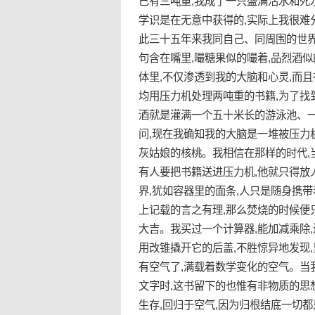
已有三吨重,我成了一只盛满活水和死
学识是在无意中获得的,实际上我很难
此三十五年来我同自己、同周围的世界
句含在嘴里,嘬糖果似的嘬着,品烈酒
体里,不仅渗透到我的大脑和心灵,而
均用压力机处理两吨重的书籍,为了找
酒就是灌满一个五十米长的游泳池、
问,现在我确知我的大脑是一堆被压力
灰姑娘的核桃。我相信在那样的时代,
有人要把书籍送进压力机,他就只得放
界,犹如容器里的面条,人只是随身携
上记载的言之有理,那么焚烧的时候便
大吉。我买过一个计算器,能加减乘除
用改锥撬开它的后盖,不胜惊异地发现
有空气了,满载着数学变化的空气。当
文字时,这书留下的也惟有非物质的思
生存,回归于空气,因为归根结底一切