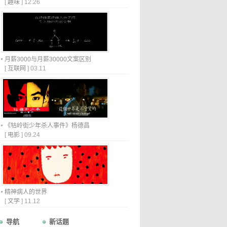
[
趣味
]
12.26
月薪3000与月薪30000文案区别
[
互联网
]
03.11
《牯岭街少年杀人事件》杨德昌
[
电影
]
09.24
精神病人的世界
[
文学
]
11.12
导航
新话题