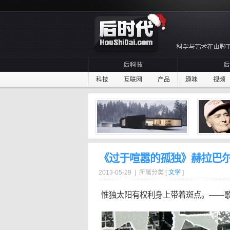
科技
互联网
产品
趣味
视频
《过于喧嚣的孤独》赫拉巴
2013-05-29 | 所属分类 [
文学
]
惟独太阳有权利身上带着斑点。——