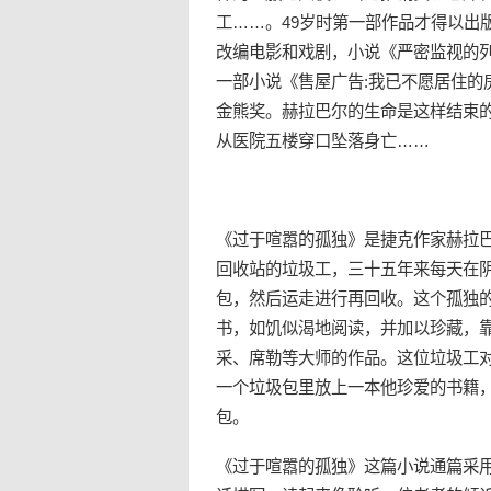
工……。49岁时第一部作品才得以出
改编电影和戏剧，小说《严密监视的列
一部小说《售屋广告:我已不愿居住的
金熊奖。赫拉巴尔的生命是这样结束的
从医院五楼穿口坠落身亡……
《过于喧嚣的
孤独
》是
捷克
作家赫拉巴
回收站
的垃圾工，三十五年来每天在
包，然后运走进行再回收。这个孤独
书，如饥似渴地阅读，并加以珍藏，
采、席勒等大师的作品。这位垃圾工
一个垃圾包里放上一本他珍爱的书籍
包。
《过于喧嚣的孤独》这篇小说通篇采