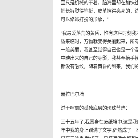
至只是机械的干着，脑海里却在加快
把长裤熨得笔挺，皮革擦得亮亮的，
可以修饰打扮的形象，”
“我最爱落荒的黄昏，惟有这种时刻
昏来临时，万物就变得美丽起来，所
一般美丽，我甚至觉得自己也是一个
中映出来的自己的身影，我甚至抬手
都没有皱纹，随着黄昏的到来，我们的
赫拉巴尔墙
过于喧嚣的孤独底层的珍珠节选：
三十五年了,我置身在
废纸
堆中,这是我
年中我的身上蹭满了文字,俨然成了一