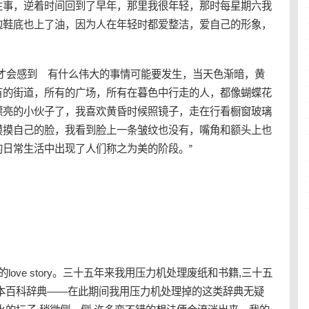
往事，逆着时间回到了早年，那里我很年轻，那时每星期六我
边鞋底也上了油，因为人在年轻时都爱整洁，爱自己的形象，
我才会感到 有什么伟大的事情可能要发生，当天色渐暗，黄
有的街道，所有的广场，所有在暮色中行走的人，都像蝴蝶花
漂亮的小伙子了，我喜欢黄昏时候照镜子，走在行看橱窗玻璃
摸摸自己的脸，我看到脸上一条皱纹也没有，嘴角和额头上也
日常生活中出现了人们称之为美的阶段。”
的love story。三十五年来我用压力机处理废纸和书籍,三十五
本百科辞典——在此期间我用压力机处理掉的这类辞典无疑