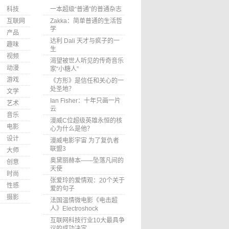
科技
一本超级“普通”的普通杂志
互联网
Zakka：简单普通的生活哲
学
产品
达利 Dali 天才与疯子的一
趣味
生
视频
渴望被世人听见的传奇音乐
动漫
家“小糖人”
游戏
《方形》是信任和关心的一
处圣地？
文学
Ian Fisher：十年只画一片
艺术
云
音乐
漫威C位超级英雄永恒的核
电影
心为什么是他？
设计
漫威电影宇宙 为了复仇者
联盟3
大师
奥黛丽赫本——坠落凡间的
创意
天使
时尚
张爱玲的爱情观：20个关于
性感
爱的句子
摄影
法国温情微电影《电击超
人》Electroshock
互联网科技行业10大最具争
议的成功决定