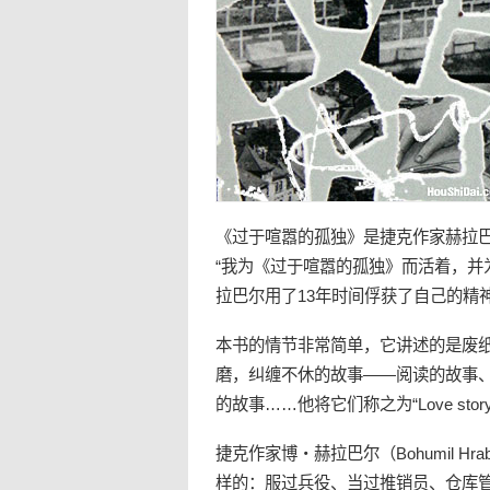
《过于喧嚣的
孤独
》是
捷克
作家赫拉
“我为《过于喧嚣的
孤独
》而活着，并为
拉巴尔用了13年时间俘获了自己的
精
本
书
的情节非常简单，它讲述的是
废
磨，纠缠不休的故事——阅读的故事
的故事……他将它们称之为“Love stor
捷克
作家博・赫拉巴尔（Bohumil Hr
样的：服过兵役、当过推销员、仓库