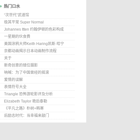
热门口水
“次世代”武道馆
极其平常 Super Normal
Johannes Itten 约翰伊顿的色彩构成
一星期的伙食费
美国涂鸦大师Keith Haring凯斯·哈宁
京都动画揭示日本动画制作流程
关于
新奇创意的错位摄影
呐喊：为了中国曾经的摇滚
爱情的误解
表情符号大全
Triangle 恐怖游轮影评及分析
Elizabeth Taylor 艳后泰勒
《平凡之路》朴树+韩寒
后励志时代：当幸福来敲门