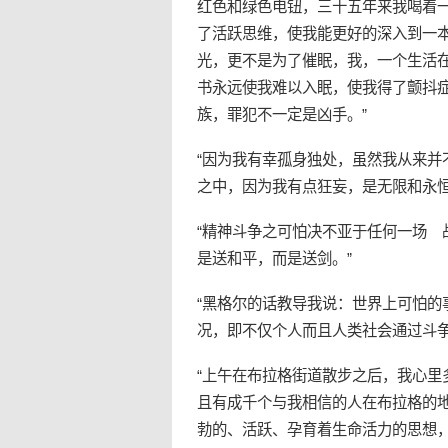
红色和绿色电钮，三十五年来我喝着
了活跃思维，使我能更好的深入到一
光，更不是为了催眠，我，一个生活
书永远使我难以入眠，使我得了颤抖
族，罪犯不一定是凶手。”
“因为我有幸孤身独处，虽然我从来
之中，因为我有点狂妄，是无限和永
“
精神
斗争之可怕决不亚于任何一场 
是送和平，而是送剑。”
“黑格尔的话教导我说：世界上可怕的
况，即不仅个人而且人类社会通过斗争
“上午在布拉格街道散步之后，我心
且有成千个与我相信的人在布拉格的
勃的、活跃、孕育着生命活力的思想