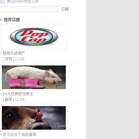
通过Email地址订阅:
推荐话题
植物大战僵尸
[
游戏
]
11.02
10大经典职场寓言
[
趣味
]
12.04
步子迈大了会扯着蛋