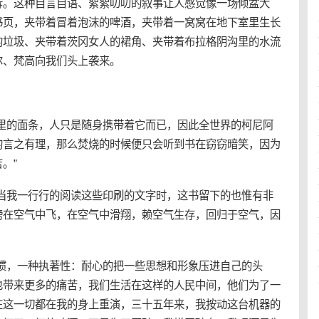
诉。这种自言自语、絮絮叨叨的叙事让人感觉像一场倾盆大
书页，夹带着冒着泡沫的啤酒，夹带着一窝窝在地下室里生长
的垃圾、夹带着茨冈女人的裙角、夹带着布拉格阴沟里的水流
尔、梵高向我们头上袭来。
器里的面条，人只是随身携带着它而已，因此全世界的柯尼阿
的言之有理，那么焚烧的时候便只会听到书在窃窃暗笑，因为
。”
，当我一行行的阅读这些印刷的文字时，这书留下的也惟有非
膀在空气中飞，在空气中滑翔，赖空气生存，回归于空气，因
惯，一种执著性：耐心的把一些思想和形象压进自己的头
也带来更多的痛苦，我们生活在这样的人民中间，他们为了一
在这一切都在我的身上重演，三十五年来，我按动这台机器的