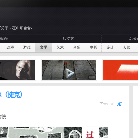
动漫
游戏
文学
艺术
音乐
电影
设计
大师
尔（捷克）
歌德