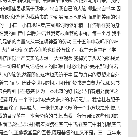
水的坛子,稍微侧一侧,许多蛮不错的想法便会流淌出来。我的
分辨哪些思想属于我本人,来自我自己的大脑,哪些来自书本,因
相处和谐,因为我读书的时候,实际上不是读,而是把美丽的词
似的一小口一小口地呷着,直到那词句像酒精一样溶解在我的身
且在我的血管中奔腾,冲击到我每根血管的末梢。每一个月,我平
到足够的力量来从事这项神圣的劳动,三十五年中我喝下的啤
一大片圣诞鲤鱼的养鱼塘也绰绰有馀了。我在无意中有了学
机挤压得严严实实的思想,一大包观念,我掉光了头发的脑袋是
当一切思想都只记载在人的脑海中时必定格外美好,那时倘若
人人的脑袋,然而即使这样也无济于事,因为真实的思想来自外
带着它而已。因此全世界的柯尼阿什们焚书是白费力气,如果书
只会听到书在窃笑,因为一本地道的好书总是指着别处而溜之
,还能开方,一个不比小皮夹大多少的小玩意儿。我曾壮着胆子
,里面除了邮票般大、十张书页那么厚的一个小方块之外,便只
我的目光落在一本有价值的书上,当我一行行阅读这些印刷的
想而已,这些思想扑扇着翅膀在空气中飞,在空气中滑翔,赖空气
都是空气,正像教堂里的圣餐,既是基督的血又不是。三十五年来