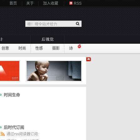
首页
关于
加入收藏
RSS
创意
时尚
性感
摄影
诗
时间生命
后时代订阅
通过rss阅读器订阅: