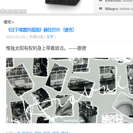
Emerson:
online
Milagro:
online c
Esperanza:
sofo
startguthaben...
‘捷克’»
《过于喧嚣的孤独》赫拉巴尔（捷克）
2013-05-29 | 所属分类 [
文学
]
惟独太阳有权利身上带着斑点。——歌德