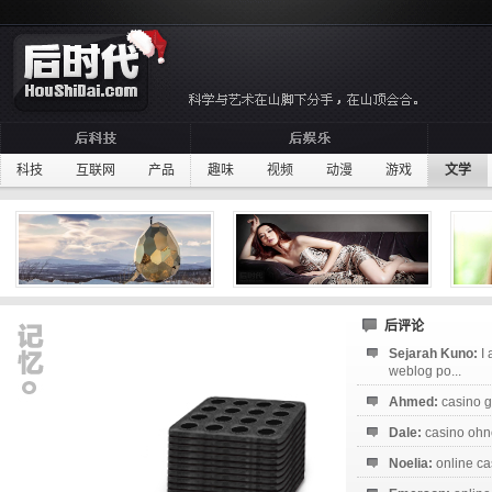
科技
互联网
产品
趣味
视频
动漫
游戏
文学
后评论
Sejarah Kuno:
I
weblog po...
Ahmed:
casino g
Dale:
casino ohne
Noelia:
online ca