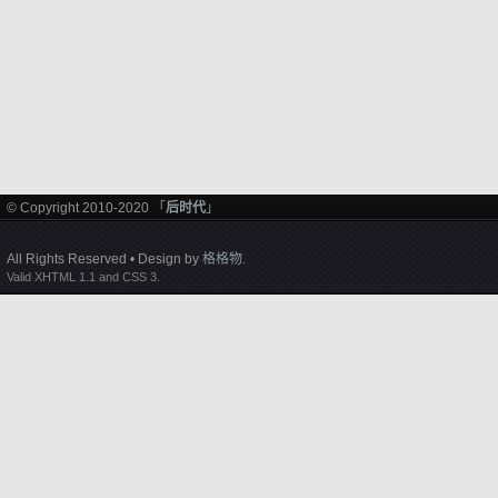
© Copyright 2010-2020 「
后时代
」
All Rights Reserved • Design by
格格物
.
Valid XHTML 1.1 and CSS 3.