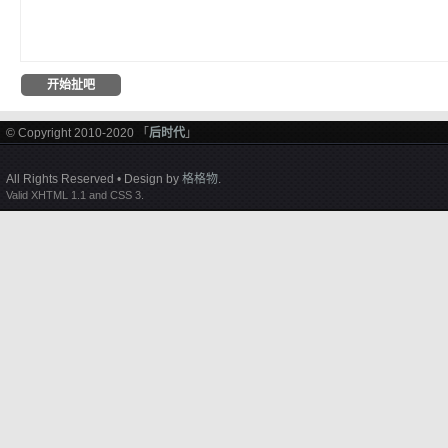
© Copyright 2010-2020 「
后时代
」
All Rights Reserved • Design by
格格物
.
Valid XHTML 1.1 and CSS 3.