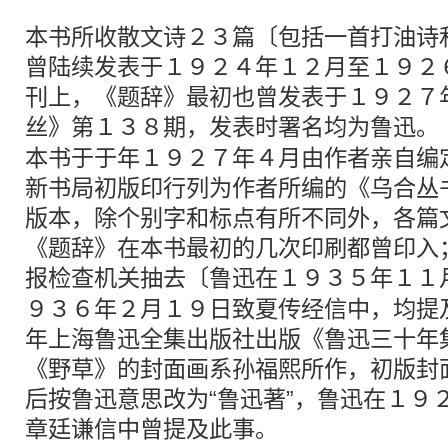
本书所收散文诗２３篇〔包括一首打油诗
曾陆续发表于１９２４年１２月至１９２
刊上，《题辞》最初也曾发表于１９２７
丝》第１３８期，发表时署名均为
鲁迅
。
本书于于年１９２７年４月由作者亲自编
新书局初版印行列为作者所编的《乌合丛
版本，除个别字和标点有所不同外，各篇
《题辞》在本书最初的几次印刷都曾印入
报检查机关抽去〔
鲁迅
在１９３５年１１
９３６年２月１９日致夏传经信中，均提
年上海鲁迅全集出版社出版《鲁迅三十年
《野草》的封面画系孙福熙所作，初版封面
后按鲁迅意思改为“鲁迅著”，鲁迅在１９
章廷谦信中曾提及此事。