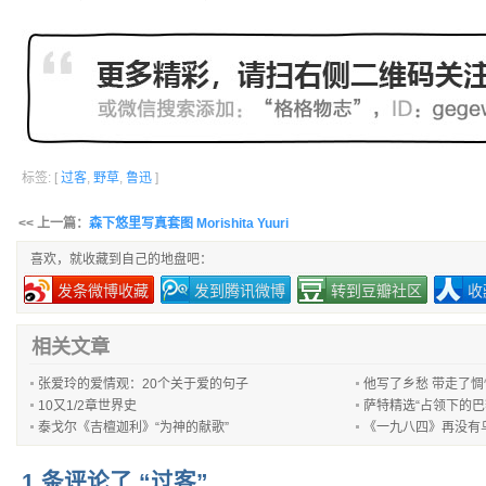
标签: [
过客
,
野草
,
鲁迅
]
<< 上一篇：
森下悠里写真套图 Morishita Yuuri
喜欢，就收藏到自己的地盘吧：
发条微博收藏
发到腾讯微博
转到豆瓣社区
收
相关文章
张爱玲的爱情观：20个关于爱的句子
他写了乡愁 带走了惆
10又1/2章世界史
萨特精选“占领下的巴黎
泰戈尔《吉檀迦利》“为神的献歌”
《一九八四》再没有
1 条评论了 “过客”