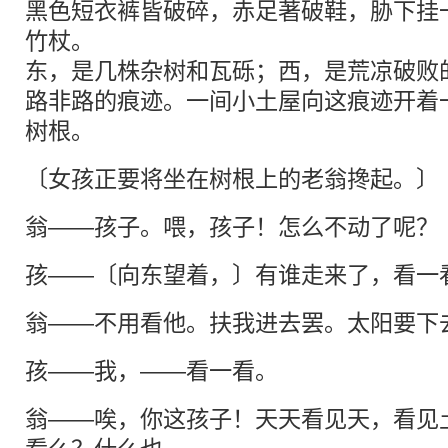
黑色短衣裤皆破碎，赤足著破鞋，胁下挂
竹杖。
东，是几株杂树和瓦砾；西，是荒凉破败
路非路的痕迹。一间小土屋向这痕迹开着
树根。
〔女孩正要将坐在树根上的老翁搀起。〕
翁——孩子。喂，孩子！怎么不动了呢？
孩——〔向东望着，〕有谁走来了，看一
翁——不用看他。扶我进去罢。太阳要下
孩——我，——看一看。
翁——唉，你这孩子！天天看见天，看见