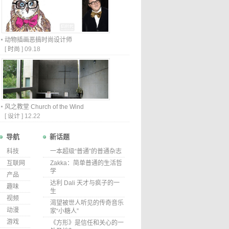
动物插画恶搞时尚设计师
[
时尚
]
09.18
风之教堂 Church of the Wind
[
设计
]
12.22
导航
新话题
科技
一本超级“普通”的普通杂志
互联网
Zakka：简单普通的生活哲
学
产品
达利 Dali 天才与疯子的一
趣味
生
视频
渴望被世人听见的传奇音乐
动漫
家“小糖人”
游戏
《方形》是信任和关心的一