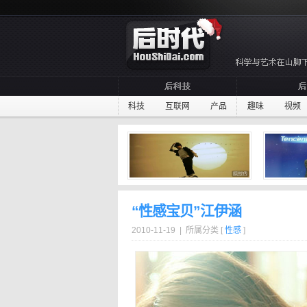
科技
互联网
产品
趣味
视频
“性感宝贝”江伊涵
2010-11-19 | 所属分类 [
性感
]