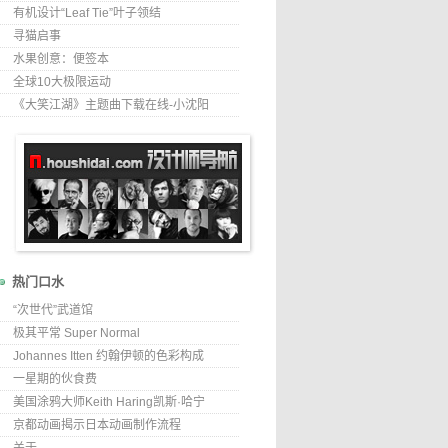
有机设计“Leaf Tie”叶子领结
寻猫启事
水果创意：便签本
全球10大极限运动
《大笑江湖》主题曲下载在线-小沈阳
热门口水
“次世代”武道馆
极其平常 Super Normal
Johannes Itten 约翰伊顿的色彩构成
一星期的伙食费
美国涂鸦大师Keith Haring凯斯·哈宁
京都动画揭示日本动画制作流程