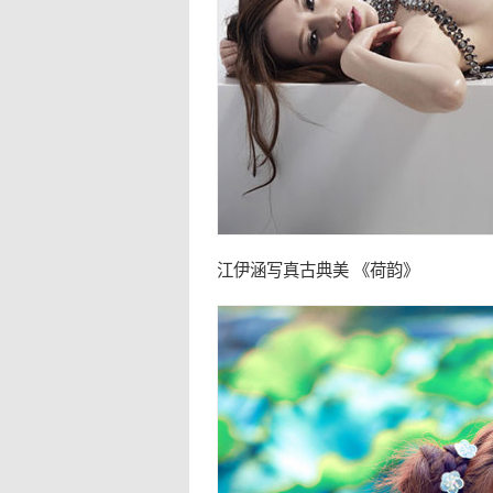
江伊涵写真古典美 《荷韵》