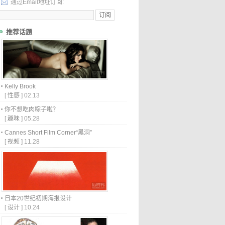
通过Email地址订阅:
推荐话题
Kelly Brook
[
性感
]
02.13
你不想吃肉粽子啦？
[
趣味
]
05.28
Cannes Short Film Corner“黑洞”
[
视频
]
11.28
日本20世纪初期海报设计
[
设计
]
10.24