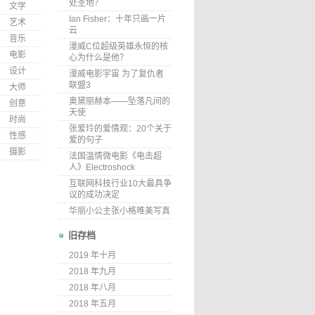
处圣地？
文学
Ian Fisher：十年只画一片
艺术
云
音乐
漫威C位超级英雄永恒的核
电影
心为什么是他？
设计
漫威电影宇宙 为了复仇者
联盟3
大师
奥黛丽赫本——坠落凡间的
创意
天使
时尚
张爱玲的爱情观：20个关于
性感
爱的句子
摄影
法国温情微电影《电击超
人》Electroshock
互联网科技行业10大最具争
议的成功决定
华丽小公主张小格唯美写真
旧存档
2019 年十月
2018 年九月
2018 年八月
2018 年五月