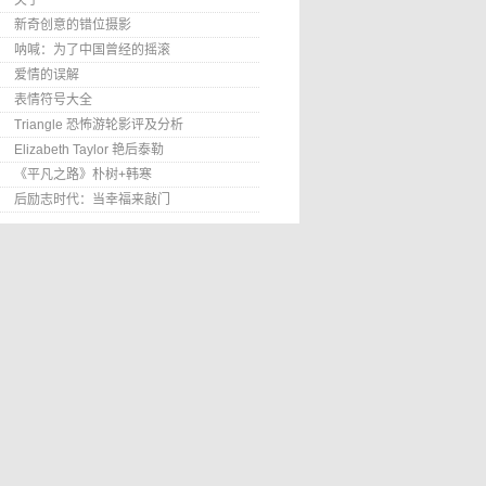
关于
新奇创意的错位摄影
呐喊：为了中国曾经的摇滚
爱情的误解
表情符号大全
Triangle 恐怖游轮影评及分析
Elizabeth Taylor 艳后泰勒
《平凡之路》朴树+韩寒
后励志时代：当幸福来敲门