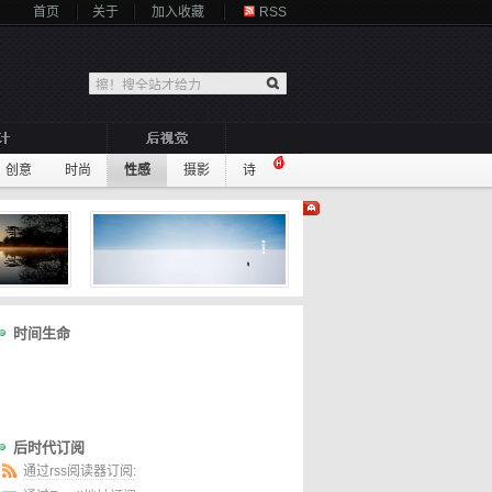
首页
关于
加入收藏
RSS
创意
时尚
性感
摄影
诗
时间生命
后时代订阅
通过rss阅读器订阅: