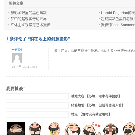
相关文章
摄影师眼里的黑色幽默
Harold Edgerton
梦中的超现实奇幻世界
超现实彩色黑白老照
立体主义视错觉艺术摄影
摄影师Josh Somm
1 条评论了 “躺在地上的创意摄影”
外链医生
博主好文，看能不能抢个沙发。小站为专业外链分析站
26 五月, 2011 12:43
我要扯淡：
尊姓大名 【必填，潜水有碍健康】
邮箱地址 【必填，但胡写也没人管】
站点 【暂时没有就空着吧】