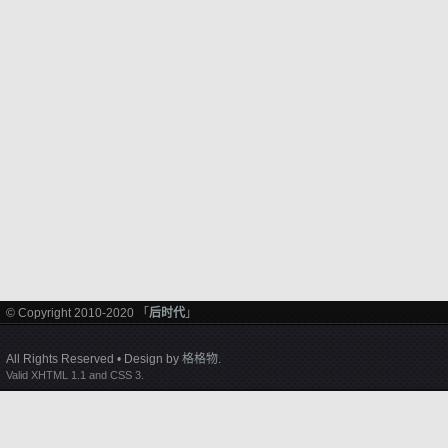
© Copyright 2010-2020 「
后时代
」
All Rights Reserved • Design by
格格物
.
Valid XHTML 1.1 and CSS 3.