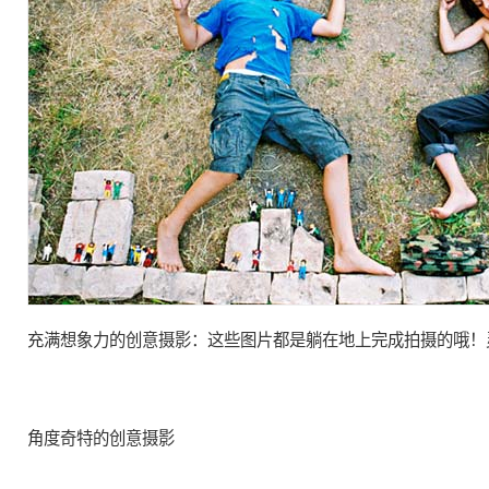
充满
想象力
的
创意
摄影：这些图片都是躺在地上完成拍摄的哦！
角度奇特的
创意
摄影