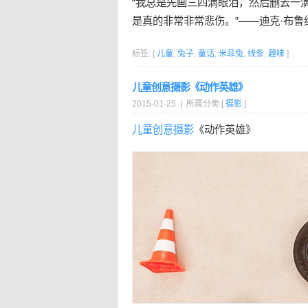
“我总是先画三四滴眼泪，然后删去一
是真的非常非常悲伤。”——迪克·布鲁
标签: [
儿童
,
兔子
,
童话
,
米菲兔
,
线条
,
趣味
]
儿童创意摄影《动作英雄》
2015-01-25 | 所属分类 [
摄影
]
儿童
创意摄影
《动作英雄》