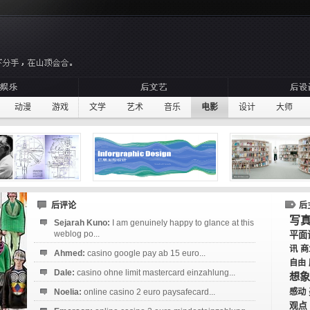
动漫
游戏
文学
艺术
音乐
电影
设计
大师
后评论
后
写
Sejarah Kuno:
I am genuinely happy to glance at this
weblog po...
平面
讯
商
Ahmed:
casino google pay ab 15 euro...
自由
Dale:
casino ohne limit mastercard einzahlung...
想象
Noelia:
online casino 2 euro paysafecard...
感动
观点