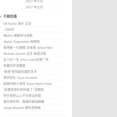
2017 年十月
2017 年九月
不期而遇
Otl Aicher 奥托·艾舍
《米店》
禅ZEN-佛教传记电影
Stefan Sagmeister 施德明
香港第一代嫩模-文咏珊 Janice Man
Michael Graves 迈克·格里夫斯
女人的一生 John Lewis创意广告
有趣的声音雕塑
“偷窥”俯视偷拍摄影艺术
草间弥生 Yayoi Kusama
超级玛丽小游戏 Super Mario Flash
“是重新振作的时候了” 张朝阳
阿尔卑斯山上不可思议的圆
微生物世界：精细的玻璃微雕
Serge Birault火辣性感插画