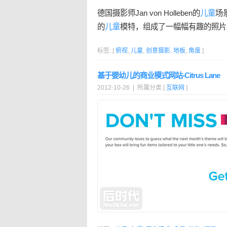
德国摄影师Jan von Holleben的
儿童
场
的
儿童
模特，组成了一幅幅有趣的照片
标签: [
俯视
,
儿童
,
创意摄影
,
地板
,
角度
]
基于婴幼儿的商业模式网站-Citrus Lane
2012-10-26 | 所属分类 [
互联网
]