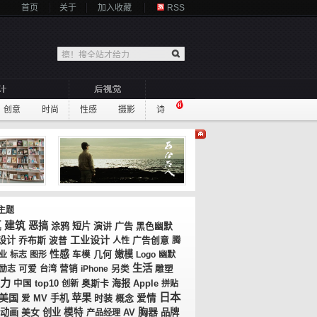
首页
关于
加入收藏
RSS
创意
时尚
性感
摄影
诗
主题
真
建筑
恶搞
涂鸦
短片
演讲
广告
黑色幽默
工业设计
设计
乔布斯
广告创意
波普
人性
腾
性感
几何
嫩模
业
标志
图形
车模
Logo
幽默
生活
励志
可爱
台湾
营销
iPhone
另类
雕塑
力
top10
奥斯卡
海报
中国
创新
Apple
拼贴
日本
美国
苹果
MV
手机
时装
概念
爱情
爱
胸器
动画
美女
创业
模特
AV
品牌
产品经理