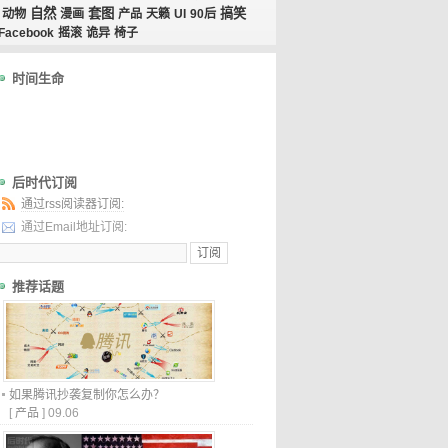
自然
套图
搞笑
动物
漫画
产品
天籁
UI
90后
Facebook
摇滚
诡异
椅子
时间生命
后时代订阅
通过rss阅读器订阅:
通过Email地址订阅:
推荐话题
如果腾讯抄袭复制你怎么办？
[
产品
]
09.06