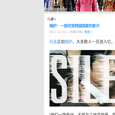
‘儿童’»
熔炉：一部改变韩国国家的影片
2017-11-25 | 所属分类 [
电影
]
社会
正如
熔炉
，大多数人一旦进入它，
“我们一路奋战，不是为了改变世界，