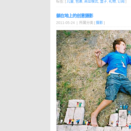
标签: [
儿童
,
包裹
,
商业模式
,
盒子
,
礼物
,
订阅
]
躺在地上的创意摄影
2011-05-24 | 所属分类 [
摄影
]