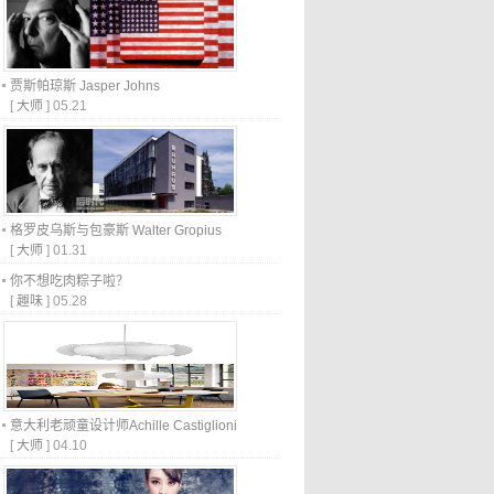
贾斯帕琼斯 Jasper Johns
[
大师
]
05.21
格罗皮乌斯与包豪斯 Walter Gropius
[
大师
]
01.31
你不想吃肉粽子啦？
[
趣味
]
05.28
意大利老顽童设计师Achille Castiglioni
[
大师
]
04.10