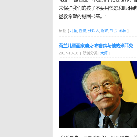
来保护我们的孩子不要用愤怒和眼泪结
拯救希望的稳固根基。”
标签: [
儿童
,
性侵
,
残疾人
,
熔炉
,
社会
,
韩国
]
荷兰儿童画家迪克·布鲁纳与他的米菲兔
2017-10-16 | 所属分类 [
大师
]