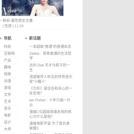
柳岩-最性感女主播
[
性感
]
11.08
导航
新话题
科技
一本超级“普通”的普通杂志
互联网
Zakka：简单普通的生活哲
学
产品
达利 Dali 天才与疯子的一
趣味
生
视频
渴望被世人听见的传奇音乐
动漫
家“小糖人”
游戏
《方形》是信任和关心的一
处圣地？
文学
Ian Fisher：十年只画一片
艺术
云
音乐
漫威C位超级英雄永恒的核
电影
心为什么是他？
设计
漫威电影宇宙 为了复仇者
联盟3
大师