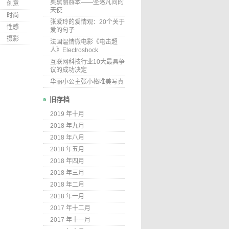
奥黛丽赫本——坠落凡间的
创意
天使
时尚
张爱玲的爱情观：20个关于
性感
爱的句子
摄影
法国温情微电影《电击超
人》Electroshock
互联网科技行业10大最具争
议的成功决定
华丽小公主张小格唯美写真
旧存档
2019 年十月
2018 年九月
2018 年八月
2018 年五月
2018 年四月
2018 年三月
2018 年二月
2018 年一月
2017 年十二月
2017 年十一月