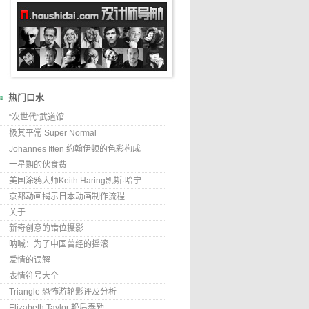
热门口水
“次世代”武道馆
极其平常 Super Normal
Johannes Itten 约翰伊顿的色彩构成
一星期的伙食费
美国涂鸦大师Keith Haring凯斯·哈宁
京都动画揭示日本动画制作流程
关于
新奇创意的错位摄影
呐喊：为了中国曾经的摇滚
爱情的误解
表情符号大全
Triangle 恐怖游轮影评及分析
Elizabeth Taylor 艳后泰勒