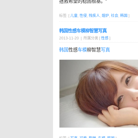
拯救希望的稳固根基。”
标签: [
儿童
,
性侵
,
残疾人
,
熔炉
,
社会
,
韩国
]
韩国性感车模柳智慧写真
2013-11-20 | 所属分类 [
性感
]
韩国
性感
车模
柳智慧
写真