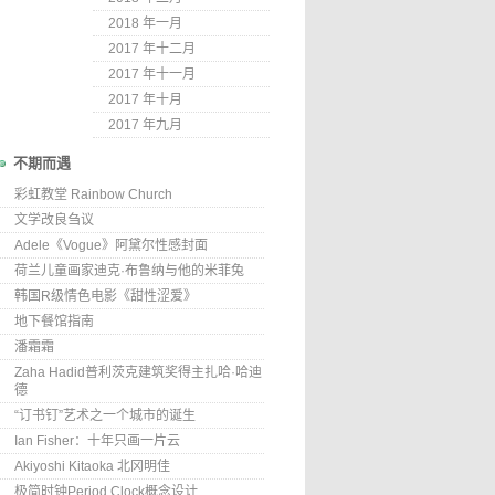
2018 年一月
2017 年十二月
2017 年十一月
2017 年十月
2017 年九月
不期而遇
彩虹教堂 Rainbow Church
文学改良刍议
Adele《Vogue》阿黛尔性感封面
荷兰儿童画家迪克·布鲁纳与他的米菲兔
韩国R级情色电影《甜性涩爱》
地下餐馆指南
潘霜霜
Zaha Hadid普利茨克建筑奖得主扎哈·哈迪
德
“订书钉”艺术之一个城市的诞生
Ian Fisher：十年只画一片云
Akiyoshi Kitaoka 北冈明佳
极简时钟Period Clock概念设计