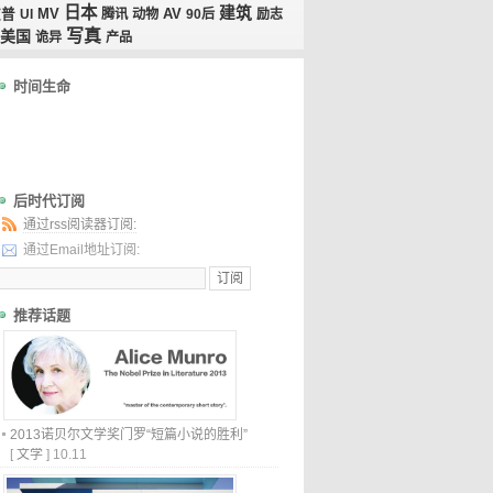
日本
建筑
MV
AV
波普
UI
腾讯
动物
90后
励志
写真
美国
诡异
产品
时间生命
后时代订阅
通过rss阅读器订阅:
通过Email地址订阅:
推荐话题
2013诺贝尔文学奖门罗“短篇小说的胜利”
[
文学
]
10.11