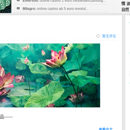
Emerson:
online casino 2 euro mindesteinzahlung...
情
Milagro:
online casino ab 5 euro revolut...
自然
Esperanza:
sofortüberweisung casino
startguthaben...
暂无评论
品——
查看全文…