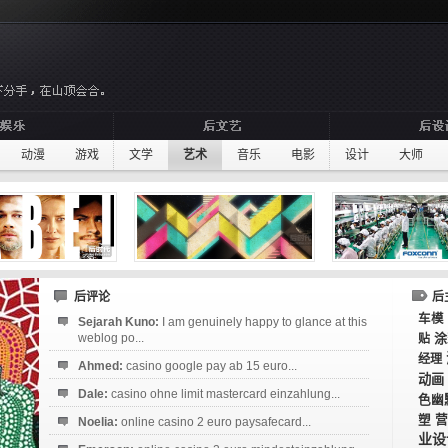
动漫
游戏
文学
艺术
音乐
电影
设计
大师
后评论
后
车模
Sejarah Kuno:
I am genuinely happy to glance at this
weblog po...
涂
贴
经理
Ahmed:
casino google pay ab 15 euro...
动画
Dale:
casino ohne limit mastercard einzahlung...
色幽
塑
营
Noelia:
online casino 2 euro paysafecard...
业设