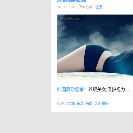
2011-05-6 | 所属分类 [
性感
]
韩国
风俗媚娘
：养眼美女,保护视力…
标签: [
套图
,
精选
,
韩国
,
风俗媚娘
]