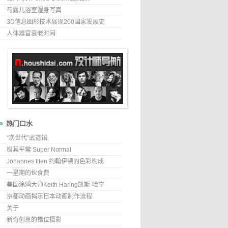
马露儿浴室湿身写真
3D信息图形技术展现200国家发展史
人体器官衰老时间
热门口水
“次世代”武道馆
极其平常 Super Normal
Johannes Itten 约翰伊顿的色彩构成
一星期的伙食费
美国涂鸦大师Keith Haring凯斯·哈宁
京都动画揭示日本动画制作流程
关于
新奇创意的错位摄影