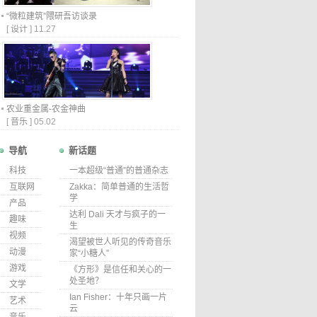
“微粒建筑”隈研吾访谈录
[
设计
]
11.27
农业重金属-农金神曲
[
音乐
]
05.02
导航
新话题
科技
一本超级“普通”的普通杂志
互联网
Zakka：简单普通的生活哲
学
产品
达利 Dali 天才与疯子的一
趣味
生
视频
渴望被世人听见的传奇音乐
动漫
家“小糖人”
游戏
《方形》是信任和关心的一
处圣地？
文学
Ian Fisher：十年只画一片
艺术
云