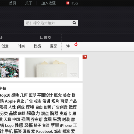
首页
关于
加入收藏
RSS
创意
时尚
性感
摄影
诗
主题
top10
几何
平面设计
概念
美女
感动
图形
拼
鸦
广告
演讲
短片
Apple
商业
标志
可爱
产品
海报
创业
模特
广告创意
嫩模
人性
自由
创新
想象力
胸器
品牌
观点
奥斯卡
另类
幽默
黑
插画
生活
乔布斯
套图
时装
默
天籁
中国
雕
性感
恶搞
苹果
工
销
Logo
椅子
台湾
iPhone
计
手机
搞笑
爱
漫画
爱
Facebook
城市
摇滚