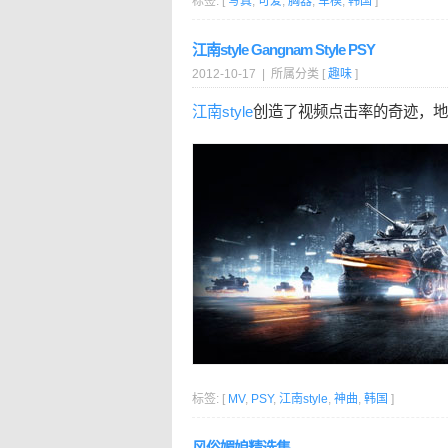
标签: [
写真
,
可爱
,
胸器
,
车模
,
韩国
]
江南style Gangnam Style PSY
2012-10-17 | 所属分类 [
趣味
]
江南style
创造了视频点击率的奇迹，地球人
标签: [
MV
,
PSY
,
江南style
,
神曲
,
韩国
]
风俗媚娘精选集