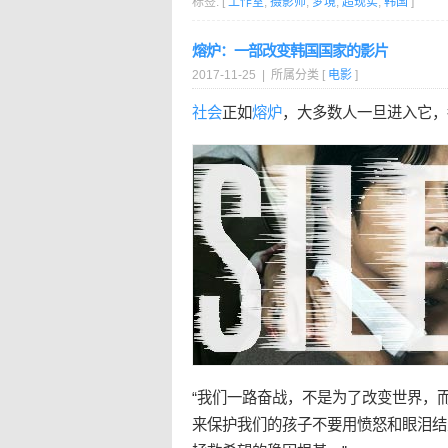
标签: [
工作室
,
摄影师
,
梦境
,
超现实
,
韩国
]
熔炉：一部改变韩国国家的影片
2017-11-25 | 所属分类 [
电影
]
社会
正如
熔炉
，大多数人一旦进入它，
“我们一路奋战，不是为了改变世界，
来保护我们的孩子不要用愤怒和眼泪结