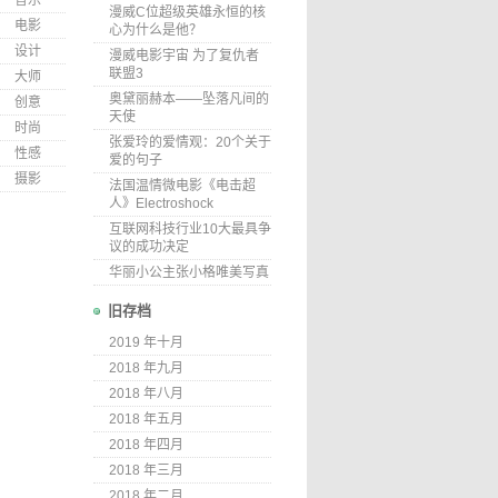
音乐
漫威C位超级英雄永恒的核
电影
心为什么是他？
设计
漫威电影宇宙 为了复仇者
联盟3
大师
奥黛丽赫本——坠落凡间的
创意
天使
时尚
张爱玲的爱情观：20个关于
性感
爱的句子
摄影
法国温情微电影《电击超
人》Electroshock
互联网科技行业10大最具争
议的成功决定
华丽小公主张小格唯美写真
旧存档
2019 年十月
2018 年九月
2018 年八月
2018 年五月
2018 年四月
2018 年三月
2018 年二月