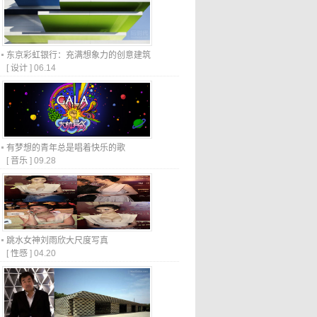
东京彩虹银行：充满想象力的创意建筑
[
设计
]
06.14
有梦想的青年总是唱着快乐的歌
[
音乐
]
09.28
跳水女神刘雨欣大尺度写真
[
性感
]
04.20