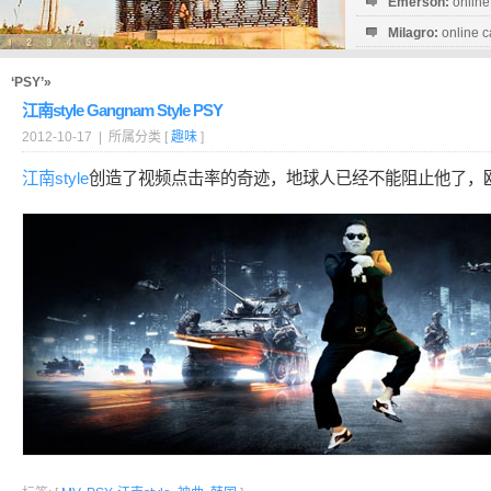
Emerson:
online
Milagro:
online c
Esperanza:
sofo
startguthaben...
‘PSY’»
江南style Gangnam Style PSY
2012-10-17 | 所属分类 [
趣味
]
江南style
创造了视频点击率的奇迹，地球人已经不能阻止他了，欧巴，G