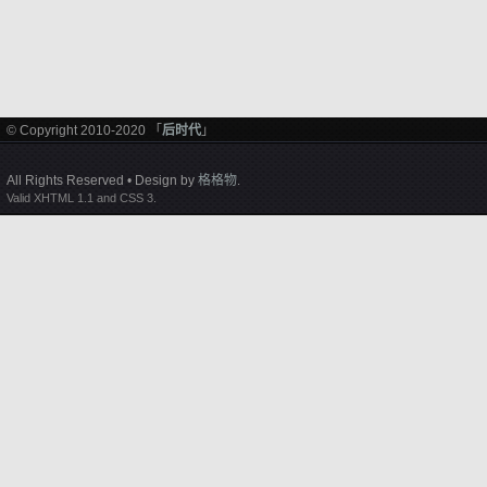
© Copyright 2010-2020 「
后时代
」
All Rights Reserved • Design by
格格物
.
Valid XHTML 1.1 and CSS 3.