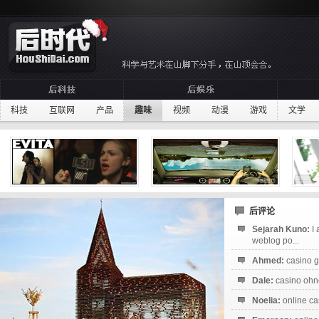
科技
互联网
产品
趣味
视频
动漫
游戏
文学
后评论
Sejarah Kuno:
I
weblog po...
Ahmed:
casino g
Dale:
casino ohne
Noelia:
online ca