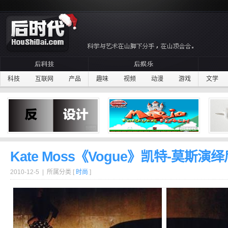
科技
互联网
产品
趣味
视频
动漫
游戏
文学
Kate Moss《Vogue》凯特-莫斯
2010-12-5 | 所属分类 [
时尚
]