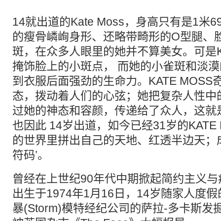
14就出道的Kate Moss，身高只有是1
的瘦骨嶙峋身形、还略带畸形的O型腿、
斑，在众多人眼里的她并不算美女。可是Kat
掩饰脸上的小斑点， 而她的小雀斑和淡
到衣服后面强劲的生命力。KATE MOS
态，拨动着人们的心弦；她把复杂人性中
过她的神态和容颜，传递给了众人，这就
也因此 14岁出道，如今已经31岁的KATE
的世界里拼出自己的天地、红透半边天；
符码’。
曾经在上世纪90年代中期掀起简约主义与病态
出生于1974年1月16日，14岁随家人
暴(Storm)模特经纪公司的萨拉-多卡斯