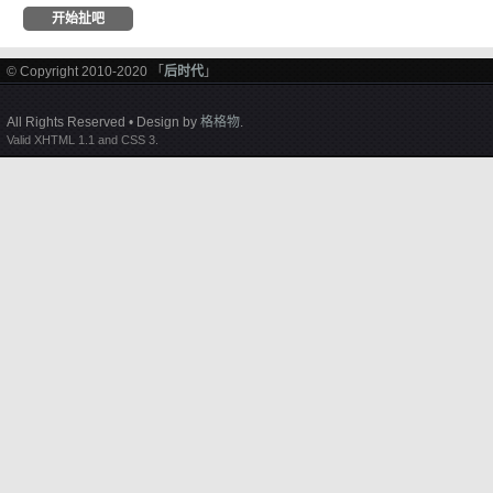
© Copyright 2010-2020 「
后时代
」
All Rights Reserved • Design by
格格物
.
Valid XHTML 1.1 and CSS 3.