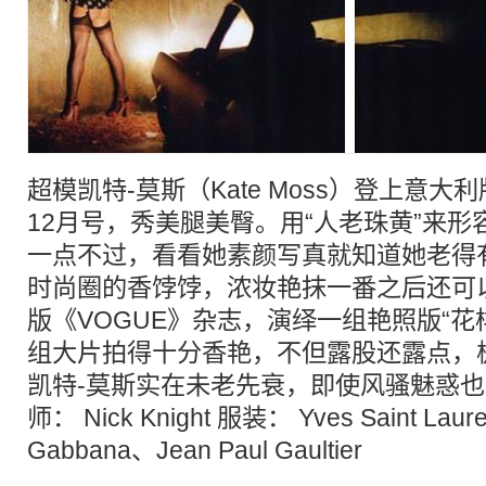
超模凯特-莫斯（Kate Moss）登上意大利版
12月号，秀美腿美臀。用“人老珠黄”来形
一点不过，看看她素颜写真就知道她老得
时尚圈的香饽饽，浓妆艳抹一番之后还可
版《VOGUE》杂志，演绎一组艳照版“花
组大片拍得十分香艳，不但露股还露点，
凯特-莫斯实在未老先衰，即使风骚魅惑也
师： Nick Knight 服装： Yves Saint Laur
Gabbana、Jean Paul Gaultier