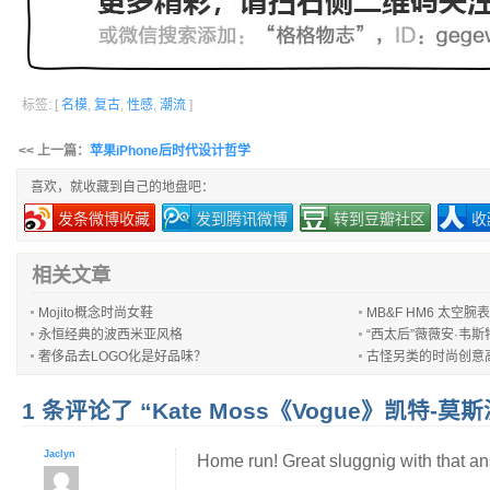
标签: [
名模
,
复古
,
性感
,
潮流
]
<< 上一篇：
苹果iPhone后时代设计哲学
喜欢，就收藏到自己的地盘吧：
发条微博收藏
发到腾讯微博
转到豆瓣社区
收
相关文章
Mojito概念时尚女鞋
MB&F HM6 太空腕表
永恒经典的波西米亚风格
“西太后”薇薇安·韦
奢侈品去LOGO化是好品味？
古怪另类的时尚创意
1 条评论了 “Kate Moss《Vogue》凯特
Jaclyn
Home run! Great sluggnig with that a