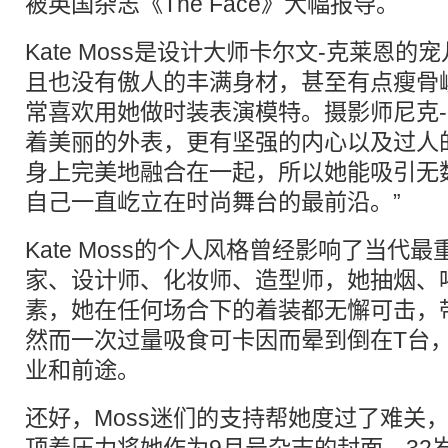
被英国杂志《The Face》大幅报导
Kate Moss是设计大师卡尔文-克莱恩
且也没有傲人的丰满身材，甚至有点瘦骨
常喜欢用她做时装表演模特。摄影师尼克-
着美丽的外表，更有坚强的内心以及过人
身上完美地融合在一起，所以她能吸引无
自己一直屹立在时尚舞台的最前沿。
Kate Moss的个人风格曾经影响了当代
家、设计师、化妆师、造型师，她抽烟、
素，她在任何场合下的着装都无懈可击，
然而一次过量吸食可卡因而晕到倒在T台
业和前途。
还好，Moss迷们的支持帮她度过了难关
顶着压力将她作为9月号杂志的封面，32