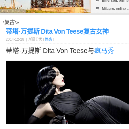
Emerson:
online
Milagro:
online c
Esperanza:
sofo
startguthaben...
‘复古’»
蒂塔·万提斯 Dita Von Teese复古女神
2014-12-28 | 所属分类 [
性感
]
蒂塔·万提斯 Dita Von Teese与
疯马秀