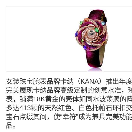
女装珠宝腕表品牌卡纳（KANA）推出年度
完美展现卡纳品牌高级定制的创意水准，璀
表，铺满18K黄金的壳体如同水波荡漾的
多达413颗的天然红色、白色托帕石环扣交
宝石点缀其间，使“幸符”成为兼具完美功
品。