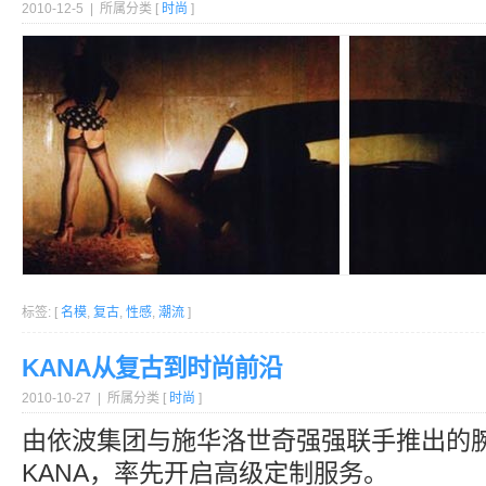
2010-12-5 | 所属分类 [
时尚
]
标签: [
名模
,
复古
,
性感
,
潮流
]
KANA从复古到时尚前沿
2010-10-27 | 所属分类 [
时尚
]
由依波集团与施华洛世奇强强联手推出的
KANA，率先开启高级定制服务。