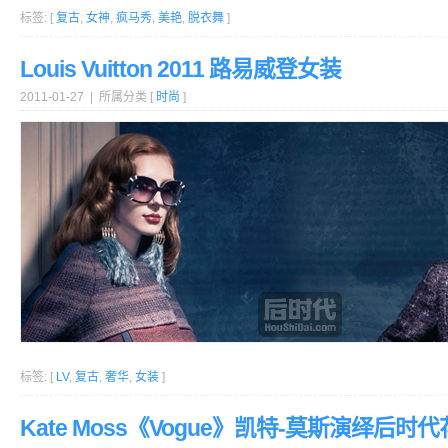
标签: [
复古
,
女神
,
疯马秀
,
美艳
,
脱衣舞
]
Louis Vuitton 2011 路易威登女装
2011-01-27 | 所属分类 [
时尚
]
标签: [
LV
,
复古
,
奢华
,
女装
]
Kate Moss《Vogue》凯特-莫斯演绎后时