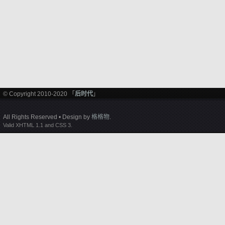
© Copyright 2010-2020 「
后时代
」
All Rights Reserved • Design by
格格物
.
Valid XHTML 1.1 and CSS 3.