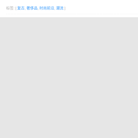
标签: [
复古
,
奢侈品
,
时尚前沿
,
潮流
]