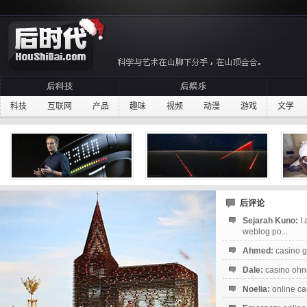
科技
互联网
产品
趣味
视频
动漫
游戏
文学
后评论
Sejarah Kuno:
I
weblog po...
Ahmed:
casino g
Dale:
casino ohne
Noelia:
online ca