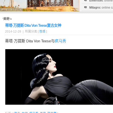
Emerson:
online
Milagro:
online c
Esperanza:
sofo
startguthaben...
‘美艳’»
蒂塔·万提斯 Dita Von Teese复古女神
2014-12-28 | 所属分类 [
性感
]
蒂塔·万提斯 Dita Von Teese与
疯马秀