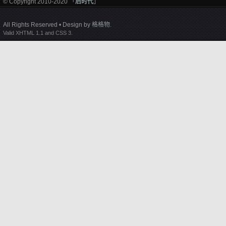
© Copyright 2010-2020 「
后时代
」
All Rights Reserved • Design by
格格物
.
Valid XHTML 1.1 and CSS 3.