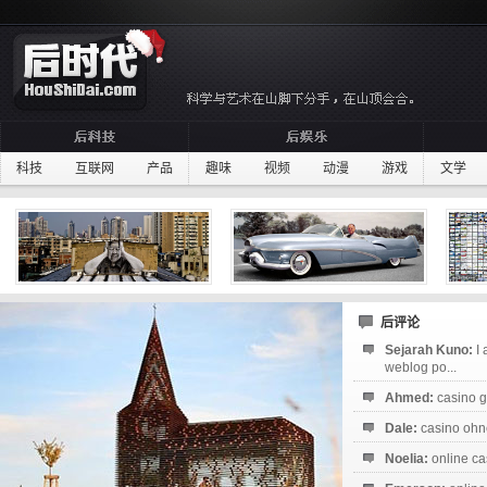
科技
互联网
产品
趣味
视频
动漫
游戏
文学
后评论
Sejarah Kuno:
I
weblog po...
Ahmed:
casino g
Dale:
casino ohne
Noelia:
online ca