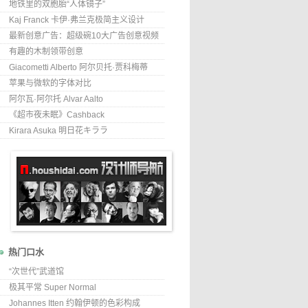
地铁里的双胞胎“人体镜子”
Kaj Franck 卡伊·弗兰克极简主义设计
最新创意广告：超级碗10大广告创意视频
有趣的木制领带创意
Giacometti Alberto 阿尔贝托·贾科梅蒂
苹果与微软的字体对比
阿尔瓦·阿尔托 Alvar Aalto
《超市夜未眠》Cashback
Kirara Asuka 明日花キララ
热门口水
“次世代”武道馆
极其平常 Super Normal
Johannes Itten 约翰伊顿的色彩构成