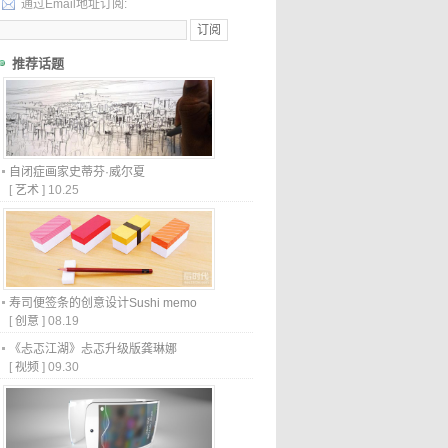
通过Email地址订阅:
推荐话题
自闭症画家史蒂芬·威尔夏
[
艺术
]
10.25
寿司便签条的创意设计Sushi memo
[
创意
]
08.19
《忐忑江湖》忐忑升级版龚琳娜
[
视频
]
09.30