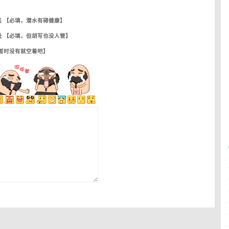
名 【必填，潜水有碍健康】
址 【必填，但胡写也没人管】
【暂时没有就空着吧】