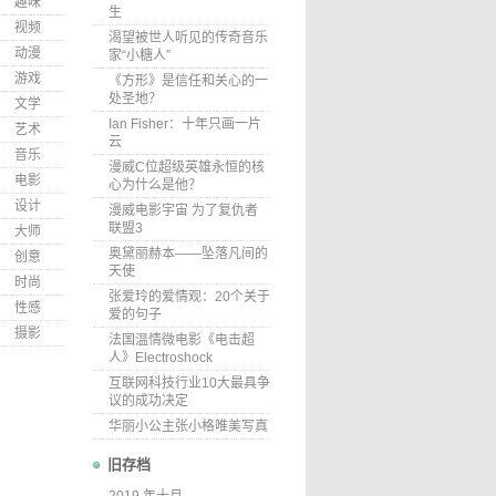
趣味
生
视频
渴望被世人听见的传奇音乐
动漫
家“小糖人”
游戏
《方形》是信任和关心的一
处圣地？
文学
Ian Fisher：十年只画一片
艺术
云
音乐
漫威C位超级英雄永恒的核
电影
心为什么是他？
设计
漫威电影宇宙 为了复仇者
联盟3
大师
奥黛丽赫本——坠落凡间的
创意
天使
时尚
张爱玲的爱情观：20个关于
性感
爱的句子
摄影
法国温情微电影《电击超
人》Electroshock
互联网科技行业10大最具争
议的成功决定
华丽小公主张小格唯美写真
旧存档