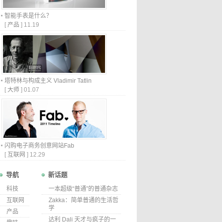
智能手表是什么？
[
产品
]
11.19
塔特林与构成主义 Vladimir Tatlin
[
大师
]
01.07
闪购电子商务创意网站Fab
[
互联网
]
12.29
导航
新话题
科技
一本超级“普通”的普通杂志
互联网
Zakka：简单普通的生活哲
学
产品
达利 Dali 天才与疯子的一