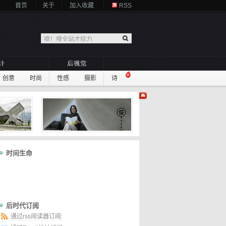
首页
关于
加入收藏
RSS
创意
时尚
性感
摄影
诗
时间生命
后时代订阅
通过rss阅读器订阅: