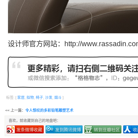
设计师官方网站：http://www.rassadin.co
标签: [
家居
,
拟物
,
椅子
,
沙发
,
烟斗
]
<< 上一篇：
令人惊叹的多彩铅笔雕塑艺术
喜欢，就收藏到自己的地盘吧：
发条微博收藏
发到腾讯微博
转到豆瓣社区
收