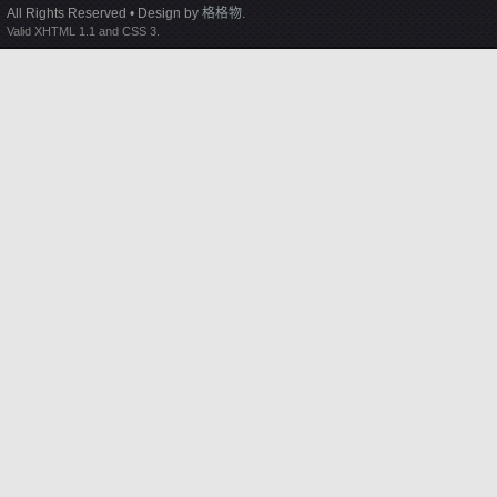
All Rights Reserved • Design by
格格物
.
Valid XHTML 1.1 and CSS 3.