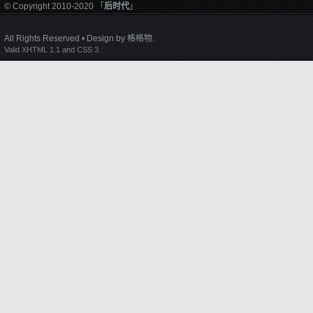
© Copyright 2010-2020 「
后时代
」
All Rights Reserved • Design by
格格物
.
Valid XHTML 1.1 and CSS 3.