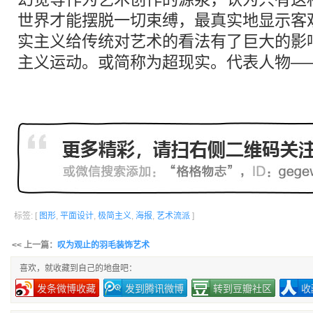
世界才能摆脱一切束缚，最真实地显示客
实主义给传统对艺术的看法有了巨大的影
主义运动。或简称为超现实。代表人物——
标签: [
图形
,
平面设计
,
极简主义
,
海报
,
艺术流派
]
<< 上一篇：
叹为观止的羽毛装饰艺术
喜欢，就收藏到自己的地盘吧：
发条微博收藏
发到腾讯微博
转到豆瓣社区
收