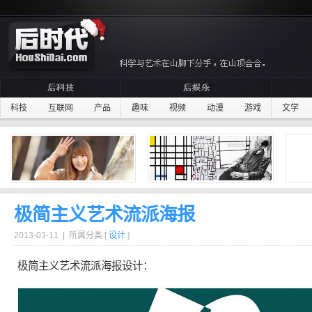
科技
互联网
产品
趣味
视频
动漫
游戏
文学
极简主义艺术流派海报
2013-03-11 | 所属分类 [
设计
]
极简主义
艺术流派
海报
设计：