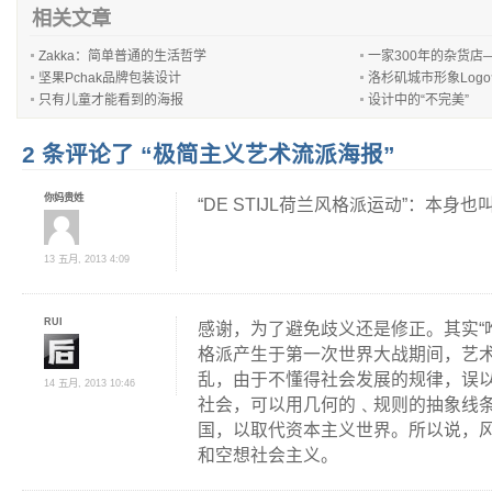
相关文章
Zakka：简单普通的生活哲学
一家300年的杂货店
坚果Pchak品牌包装设计
洛杉矶城市形象Log
只有儿童才能看到的海报
设计中的“不完美”
2 条评论了 “极简主义艺术流派海报”
你妈贵姓
“DE STIJL荷兰风格派运动”：本身
13 五月, 2013 4:09
RUI
感谢，为了避免歧义还是修正。其实“
格派产生于第一次世界大战期间，艺
乱，由于不懂得社会发展的规律，误
14 五月, 2013 10:46
社会，可以用几何的﹑规则的抽象线
国，以取代资本主义世界。所以说，
和空想社会主义。