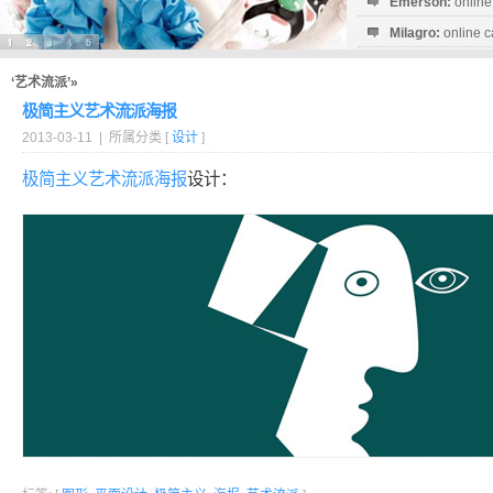
Emerson:
online
Milagro:
online c
Esperanza:
sofo
startguthaben...
‘艺术流派’»
极简主义艺术流派海报
2013-03-11 | 所属分类 [
设计
]
极简主义
艺术流派
海报
设计：