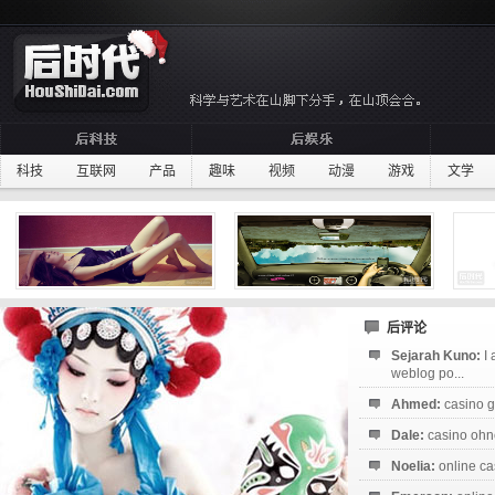
科技
互联网
产品
趣味
视频
动漫
游戏
文学
后评论
Sejarah Kuno:
I
weblog po...
Ahmed:
casino g
Dale:
casino ohne
Noelia:
online ca