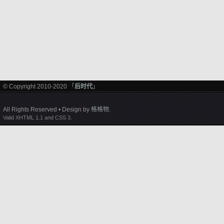
© Copyright 2010-2020 「
后时代
」
All Rights Reserved • Design by
格格物
.
Valid XHTML 1.1 and CSS 3.