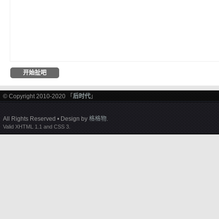
© Copyright 2010-2020 「
后时代
」
All Rights Reserved • Design by
格格物
.
Valid XHTML 1.1 and CSS 3.