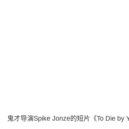
鬼才导演Spike Jonze的
短片
《To Die by 