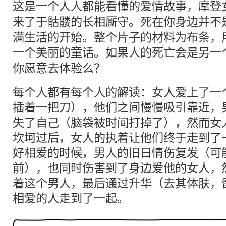
这是一个人人都能看懂的
爱情
故事，摩登
来了于
骷髅
的长相厮守。死在你身边并不
满生活的开始。整个片子的材料为布条，
一个美丽的童话。如果人的
死亡
会是另一
你愿意去体验么？
每个人都有每个人的解读：女人爱上了一
插着一把刀），他们之间慢慢吸引靠近，
失了自己（脑袋被时间打掉了），然而女
坎坷过后，女人的执着让他们终于走到了
好相爱的时候，男人的旧日情伤复发（可
前），也同时伤害到了身边爱他的女人，
着这个男人，最后通过升华（去其体肤，
相爱的人走到了一起。