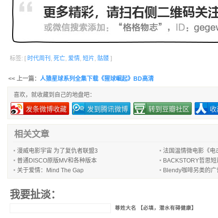
标签: [
时代周刊
,
死亡
,
爱情
,
短片
,
骷髅
]
<< 上一篇：
人猿星球系列全集下载《猩球崛起》BD高清
喜欢，就收藏到自己的地盘吧：
发条微博收藏
发到腾讯微博
转到豆瓣社区
收
相关文章
漫威电影宇宙 为了复仇者联盟3
法国温情微电影《电击超人
普通DISCO原版MV和各种版本
BACKSTORY哲思
关于爱情：Mind The Gap
Blendy咖啡另类的
我要扯淡：
尊姓大名 【必填，潜水有碍健康】