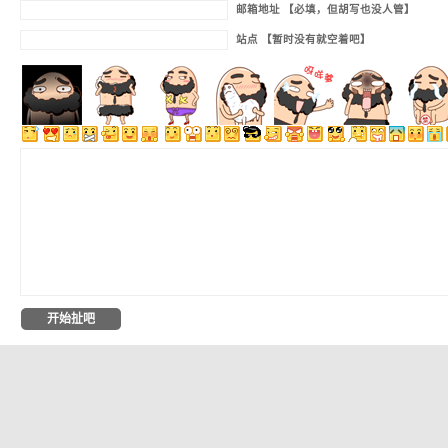
邮箱地址 【必填，但胡写也没人管】
站点 【暂时没有就空着吧】