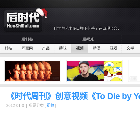
科技
互联网
产品
趣味
视频
动漫
游戏
文学
《时代周刊》创意视频《To Die by You
2012-01-3 | 所属分类 [
视频
]