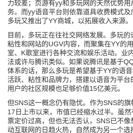
力较差；页游有yy和多玩网的天然优势用
务。而yy语音平台则依靠道具收费模式及
多玩又推出了YY商城，以拓展收入来源。
目前，多玩正在往社交网络发展。多玩的
粘性和网站的UGV内容，而聚集在YY的
室、K歌室进行各种交流和娱乐活动。业
法或许与腾讯类似。如果说腾讯是基于Q
体系的话，那么多玩是希望基于YY的语
活跃、粘性和品牌力，搭建以语音为平台的
用户的社区规模也足够价值15亿美元。
但
SNS
这一概念仍有隐忧。作为
SNS
的旗帜
17日上市以来，市值已经缩水过半。虽
票定价过高，但也无法否认，SNS已不像
动互联网的日趋火热，自然成为另一个选