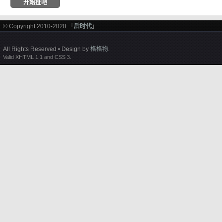
© Copyright 2010-2020 「
后时代
」
All Rights Reserved • Design by
格格物
.
Valid XHTML 1.1 and CSS 3.