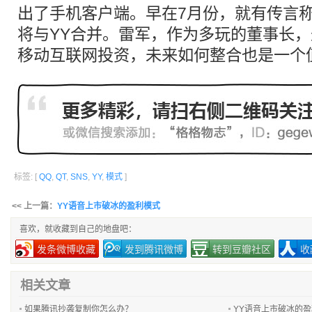
出了手机客户端。早在7月份，就有传言
将与YY合并。雷军，作为多玩的董事长
移动互联网投资，未来如何整合也是一个
标签: [
QQ
,
QT
,
SNS
,
YY
,
模式
]
<< 上一篇：
YY语音上市破冰的盈利模式
喜欢，就收藏到自己的地盘吧：
发条微博收藏
发到腾讯微博
转到豆瓣社区
收
相关文章
如果腾讯抄袭复制你怎么办？
YY语音上市破冰的