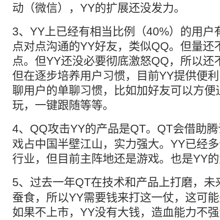
动（微信），YY的扩展还没发力。
3、YY上已经有相当比例（40%）的用
点对点沟通的YY好友，类似QQ。但量还
点。但YY还没必要彻底激怒QQ，所以还
但在逐步培养用户习惯，目前YY提供便
聊用户的单聊习惯，比如加好友可以方便
玩，一键跟随等等。
4、QQ攻击YY的产品是
QT
。
QT
会借助腾
戏占中国半壁江山，实力强大。YY已经
行业，但目前主阵地还是游戏。也是YY
5、过去一年
QT
在技术和产品上打磨，未
蚕食，所以YY需要钱来打这一仗，这可
如果不上市，YY没有大钱，造血能力不