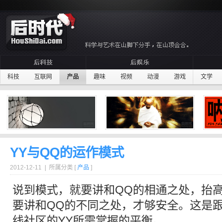
科技
互联网
产品
趣味
视频
动漫
游戏
文学
YY与QQ的运作模式
2012-12-11 | 所属分类 [
产品
]
说到
模式
，就要讲和
QQ
的相通之处，抬
要讲和
QQ
的不同之处，才够安全。这是
线社区的
YY
所需掌握的平衡。