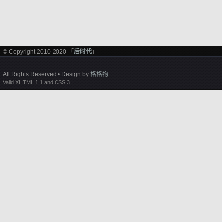
© Copyright 2010-2020 「
后时代
」
All Rights Reserved • Design by
格格物
.
Valid XHTML 1.1 and CSS 3.