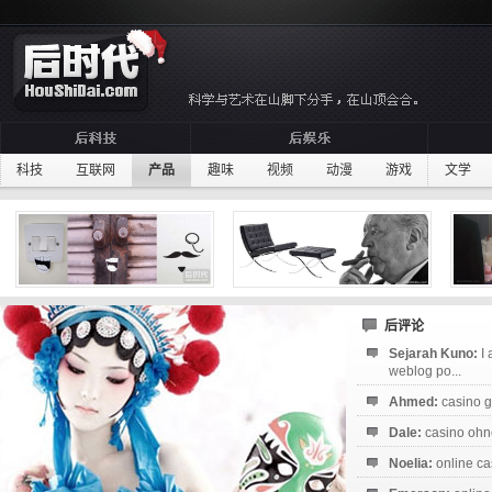
科技
互联网
产品
趣味
视频
动漫
游戏
文学
后评论
Sejarah Kuno:
I
weblog po...
Ahmed:
casino g
Dale:
casino ohne
Noelia:
online ca