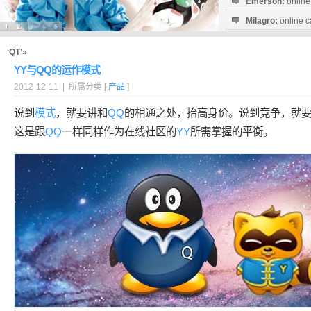
Emerson:
online
Milagro:
online c
Esperanza:
sofo
startguthaben...
‘QT’»
YY与QQ的运作模式
2012-12-11 | 所属分类 [
产品
]
说到
模式
，就要讲和
QQ
的相通之处，抬高身价。说到竞争，就
这是跟
QQ
一样同样作为在线社区的
YY
所需掌握的平衡。