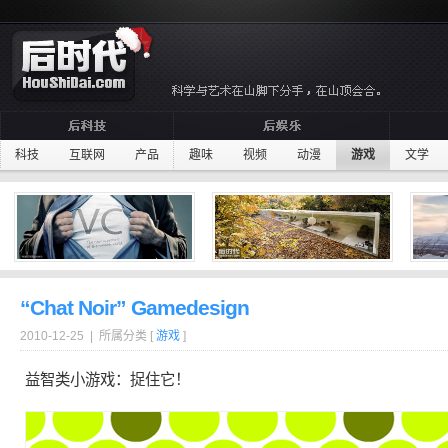
科技
互联网
产品
趣味
视频
动漫
游戏
文学
“Chat Noir” Gamedesign
2010-12-25 | 所属分类 [
游戏
]
益智
类小游戏：捉住它！