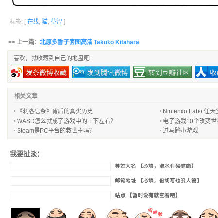
标签: [
在线
,
猫
,
益智
]
<< 上一篇：
北原多香子套图高清 Takoko Kitahara
喜欢，就收藏到自己的地盘吧：
发条微博收藏
发到腾讯微博
转到豆瓣社区
收
相关文章
《刺客信条》背后的真实历史
Nintendo Lab
WASD怎么就成了游戏中的上下左右？
电子游戏10个改变
Steam是PC平台的救世主吗？
过马路小游戏
我要扯淡：
尊姓大名 【必填，潜水有碍健康】
邮箱地址 【必填，但胡写也没人管】
站点 【暂时没有就空着吧】