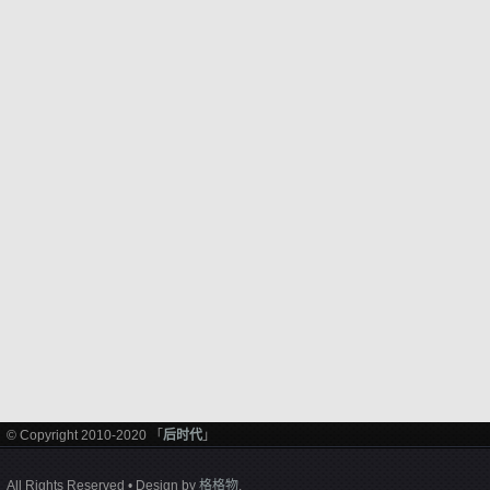
© Copyright 2010-2020 「
后时代
」
All Rights Reserved • Design by
格格物
.