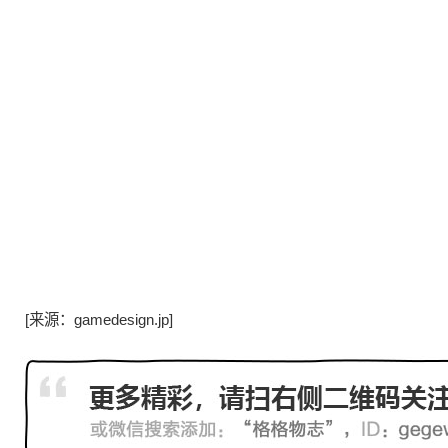
[来源：gamedesign.jp]