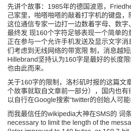
先讲个故事：1985年的德国波恩，Friedhelm
己家里，啪嗒啪嗒的敲着打字机的键盘，
这位通信专家一边打一边数着字母、数字
最终发 现160个字符足够表现一个简单的意思。
正在参与一个允许手机发送及显示文字消
们考虑到无线网络的带宽限 制，消息越
Hillebrand坚持认为160字是最好的
也由此而来。
关于160字的限制，洛杉矶时报的
这篇文
个故事就取自文章前一部分），国内也有
以自行在Google搜索“
twitter的创始人
而我最信任的wikipedia大神在
SMS
的 词条
necessary to limit the length of the mess