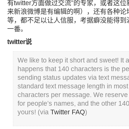
有twitter方面做过交流”的专家
，或者这位
来新浪微博是有编辑的啊），还有各种论
等，都不足以让人信服，考据癖没能得到
一番。
twitter说
We like to keep it short and sweet! It a
happens that 140 characters is the per
sending status updates via text mess
standard text message length in most
characters per message. We reserve
for people’s names, and the other 140 
yours! (via
Twitter FAQ
)