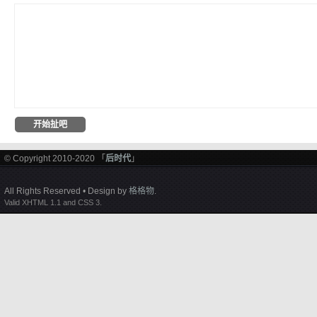
© Copyright 2010-2020 「
后时代
」
All Rights Reserved • Design by
格格物
.
Valid XHTML 1.1 and CSS 3.