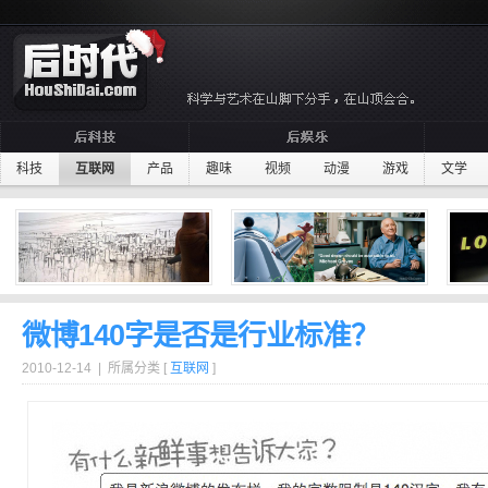
科技
互联网
产品
趣味
视频
动漫
游戏
文学
微博140字是否是行业标准？
2010-12-14 | 所属分类 [
互联网
]