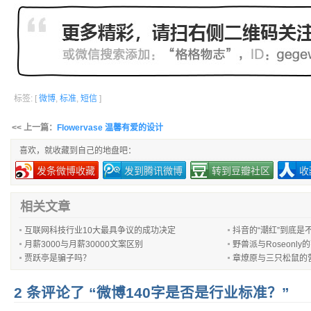
标签: [
微博
,
标准
,
短信
]
<< 上一篇：
Flowervase 温馨有爱的设计
喜欢，就收藏到自己的地盘吧：
发条微博收藏
发到腾讯微博
转到豆瓣社区
收
相关文章
互联网科技行业10大最具争议的成功决定
抖音的“潮红”到底是
月薪3000与月薪30000文案区别
野兽派与Roseonl
贾跃亭是骗子吗？
章燎原与三只松鼠的
2 条评论了 “微博140字是否是行业标准？”