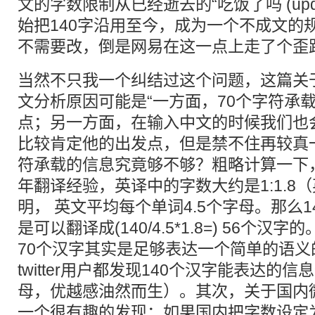
文的字数限制从已经逝去的“
吃饭了吗
(u
始把140字沿用至今，成为一个不成文的
不需要改，倒是网易在这一点上走了个歪
当然不只我一个纠结过这个问题，
这篇
关
文分析原因可能是“一方面，70个字符承
点；另一方面，在输入中文的时候我们也
比较肯定他的出发点，但是禁不住再较真
符承载的信息究竟够不够？粗略计算一下
年翻译经验
，英译中的字数大约是1:1.8
明
， 英文平均每个单词4.5个字母。那么
是可以翻译成(140/4.5*1.8=) 56个
70个汉字其实是足够表达一个简单的语义
twitter用户都发现140个汉字能表达的信
母，优越感油然而生）。其次，关于国内
一个很有趣的发现：如果国内把字数设定