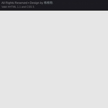
All Rights Reserved • Design by
格格物
.
Valid XHTML 1.1 and CSS 3.