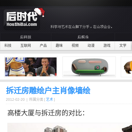
科技
互联网
产品
趣味
视频
动漫
游戏
文学
拆迁房雕绘户主肖像墙绘
2012-02-20 | 所属分类 [
艺术
]
高楼大厦与
拆迁
房的对比：