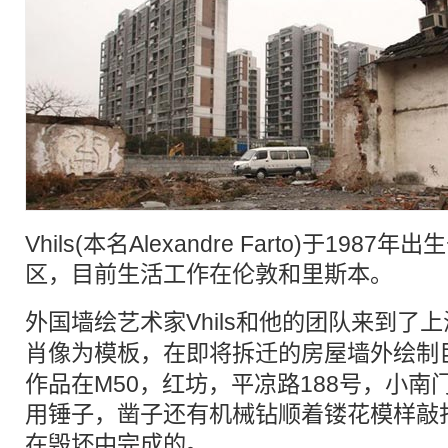
Vhils(本名Alexandre Farto)于19
区，目前生活工作在伦敦和里斯本。
外国
墙绘
艺术家Vhils和他的团队来到了
肖像
为模板，在即将
拆迁
的房屋墙外绘制
作品在M50，红坊，平凉路188号，小
用锤子，凿子还有机械钻顺着镂花模样敲
在毁坏中完成的。