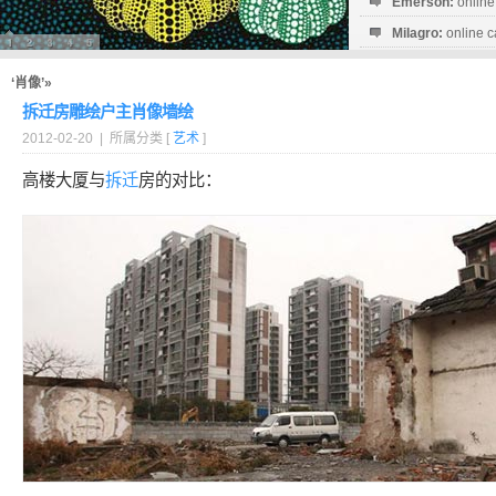
Emerson:
online
Milagro:
online c
Esperanza:
sofo
startguthaben...
‘肖像’»
拆迁房雕绘户主肖像墙绘
2012-02-20 | 所属分类 [
艺术
]
高楼大厦与
拆迁
房的对比：