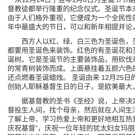
督教徒都举行隆重的纪念仪式。圣诞节本
由于人们格外重视，它便成为一个全民性
年中最盛大的节日，可以和新年相提并论
西方人以红、绿、白三色为圣诞色，圣
都要用圣诞色来装饰。红色的有圣诞花和
诞树。它是圣诞节的主要装饰品，用砍伐
的常青树装饰而成。上面悬挂着五颜六色
还点燃着圣诞蜡烛。 圣诞由来 12月25
创始人耶稣基督生日的日子，是欧美最大
据基督教的圣书《圣经》说，上帝决定
督投生人间，找个母亲，然后就在人间生
了解上帝、学习热爱上帝和更好地相互热爱
庆祝基督”，庆祝一位年轻的犹太妇女玛