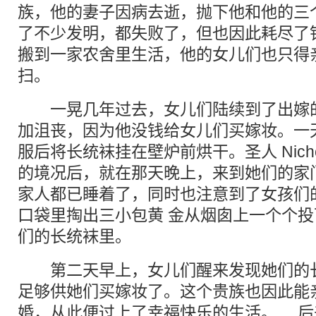
族，他的妻子因病去逝，抛下他和他的三
了不少发明，都失败了，但也因此耗尽了
搬到一家农舍里生活，他的女儿们也只得
扫。
一晃几年过去，女儿们陆续到了出嫁的
加沮丧，因为他没钱给女儿们买嫁妆。一
服后将长统袜挂在壁炉前烘干。圣人 Nich
的境况后，就在那天晚上，来到她们的家
家人都已睡着了，同时也注意到了女孩们
口袋里掏出三小包黄 金从烟囱上一个个
们的长统袜里。
第二天早上，女儿们醒来发现她们的长
足够供她们买嫁妆了。这个贵族也因此能
婚，从此便过上了幸福快乐的生活。 后