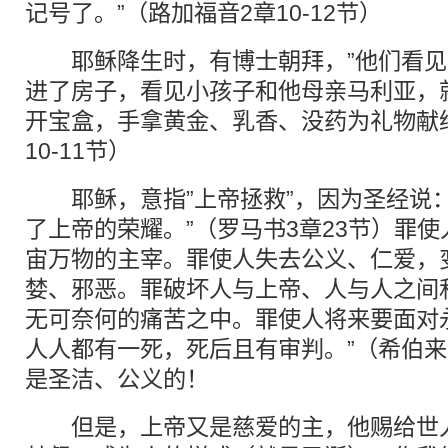
记号了。”（路加福音2章10-12节）
耶稣降生时，有博士朝拜，”他们看见
进了房子，看见小孩子和他母亲马利亚，
开宝盒，手拿黄金、乳香、没药为礼物献给
10-11节）
耶稣，意指”上帝拯救”，因为圣经说：
了上帝的荣耀。”（罗马书3章23节）罪
宙万物的主宰。罪使人失去公义、仁爱，
婪、邪恶。罪破坏人与上帝、人与人之间
无可奈何的痛苦之中。罪使人将来要面对
人人都有一死，死后且有审判。”（希伯来
是圣洁、公义的！
但是，上帝又是慈爱的主，他赐给世人