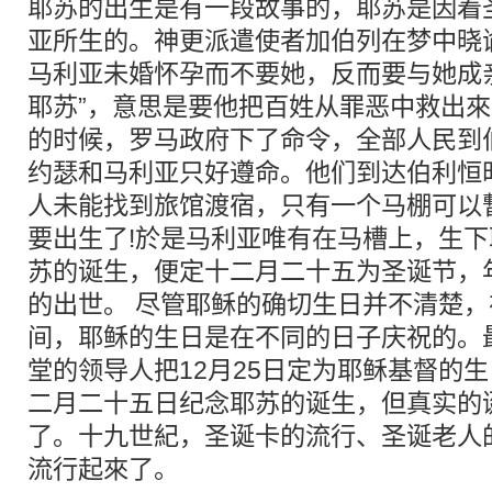
耶苏的出生是有一段故事的，耶苏是因着
亚所生的。神更派遣使者加伯列在梦中晓
马利亚未婚怀孕而不要她，反而要与她成
耶苏”，意思是要他把百姓从罪恶中救出
的时候，罗马政府下了命令，全部人民到
约瑟和马利亚只好遵命。他们到达伯利恒
人未能找到旅馆渡宿，只有一个马棚可以
要出生了!於是马利亚唯有在马槽上，生
苏的诞生，便定十二月二十五为圣诞节，
的出世。 尽管耶稣的确切生日并不清楚
间，耶稣的生日是在不同的日子庆祝的。最
堂的领导人把12月25日定为耶稣基督的
二月二十五日纪念耶苏的诞生，但真实的
了。十九世紀，圣诞卡的流行、圣诞老人
流行起來了。