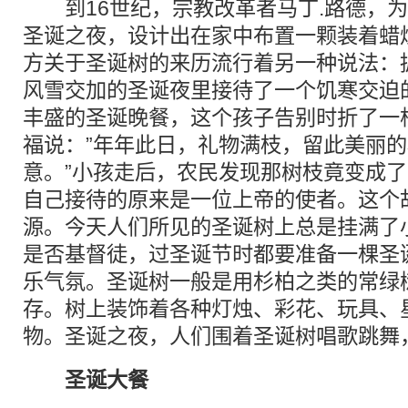
到16世纪，宗教改革者马丁.路德，为
圣诞之夜，设计出在家中布置一颗装着蜡
方关于圣诞树的来历流行着另一种说法：
风雪交加的圣诞夜里接待了一个饥寒交迫
丰盛的圣诞晚餐，这个孩子告别时折了一
福说：”年年此日，礼物满枝，留此美丽
意。”小孩走后，农民发现那树枝竟变成
自己接待的原来是一位上帝的使者。这个
源。今天人们所见的圣诞树上总是挂满了
是否基督徒，过圣诞节时都要准备一棵圣
乐气氛。圣诞树一般是用杉柏之类的常绿
存。树上装饰着各种灯烛、彩花、玩具、
物。圣诞之夜，人们围着圣诞树唱歌跳舞
圣诞大餐