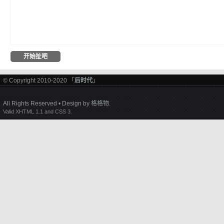
© Copyright 2010-2020 「
后时代
」
All Rights Reserved • Design by
格格物
.
Valid XHTML 1.1 and CSS 3.