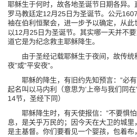
耶稣
生于何时，故各地圣诞
节日
期各异。
罗马教廷定12月25日为圣诞节。公元16
袖在伯利恒聚会，进一步予以确定，从此
以12月25日为圣诞节。其实哪一天并不
道它是为纪念救主耶稣降生。
由于圣经记载耶稣生于夜间，故传统称1
夜”或”平安夜”。
耶稣的降生，有旧约先知预言：”必有
起名叫以马内利（意思为’上帝与我们同在’
14节，圣经下同）
耶稣降生时，有天使报信：”不要惧怕
息，是关乎万民的；因今天在大卫的城里
是主
基督
。你们要看见一个婴孩，包着布