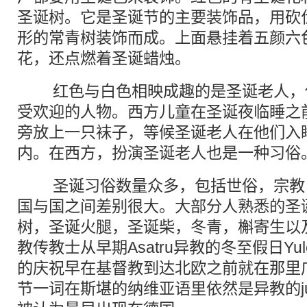
圣诞树。它是圣诞节的主要装饰品，用砍
形的常青树装饰而成。上面悬挂着五颜六
花，还点燃着圣诞蜡烛。
红色与白色相映成趣的是圣诞老人，
受欢迎的人物。西方儿童在圣诞夜临睡之
旁放上一只袜子，等候圣诞老人在他们入
内。在西方，扮演圣诞老人也是一种习俗
圣诞习俗数量众多，包括世俗，宗教
国与国之间差别很大。大部分人熟悉的圣
树，圣诞火腿，圣诞柴，冬青，槲寄生以
教传教士从早期Asatru异教的冬至假日Y
的庆祝早在基督教到达北欧之前就在那里
节一词在斯堪的纳维亚语里依然是异教的jul