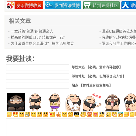
发条微博收藏
发到腾讯微博
转到豆瓣社区
收
相关文章
一本超级“普通”的普通杂志
漫威C位超级英雄永
插画师的脱单日记“ 想和你在一起”
有趣的“心脏病烧烤餐
为什么香蕉皮容易滑倒？-搞笑诺贝尔奖
腾讯和阿里工作的区
我要扯淡：
尊姓大名 【必填，潜水有碍健康】
邮箱地址 【必填，但胡写也没人管】
站点 【暂时没有就空着吧】