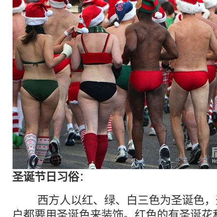
圣诞节日习俗
：
西方人以红、绿、白三色为圣诞色，
户都要用圣诞色来装饰。红色的有圣诞花