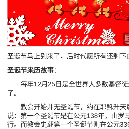
圣诞节马上到来了，
后时代
愿所有还剩下
圣诞节来历故事
：
每年12月25日是全世界大多数
基督
徒
子。
教会开始并无圣诞节，约在
耶稣
升天
说：第一个圣诞节是在公元138年，由罗
行。而教会史载第一个圣诞节则在公元33