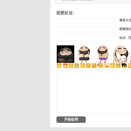
我要扯淡：
尊姓大
邮箱地
站点 