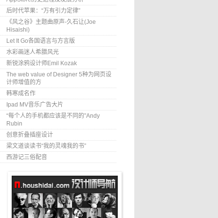
后时代苹果：“万有引力定律”
《风之谷》主题曲原声-久石让(Joe
Hisaishi)
Let It Go各国语言与方言版
水彩画迷人希腊风光
新锐涂鸦设计师Emil Kozak
The web value of Designer 5种为网页设
计师增值的方
韩寒成名作
Ipad MV音乐广告大片
“每个人的手机都应该是不同的”Andy
Rubin
创意折叠插座设计
梁文道谈读书“我的灵魂我的书”
西游记三俗配音