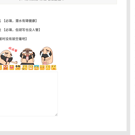
名 【必填，潜水有碍健康】
址 【必填，但胡写也没人管】
【暂时没有就空着吧】