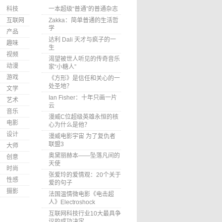
科技
一本超级“普通”的普通杂志
互联网
Zakka：简单普通的生活哲
学
产品
达利 Dali 天才与疯子的一
趣味
生
视频
渴望被世人听见的传奇音乐
动漫
家“小糖人”
游戏
《方形》是信任和关心的一
处圣地？
文学
Ian Fisher：十年只画一片
艺术
云
音乐
漫威C位超级英雄永恒的核
电影
心为什么是他？
设计
漫威电影宇宙 为了复仇者
联盟3
大师
奥黛丽赫本——坠落凡间的
创意
天使
时尚
张爱玲的爱情观：20个关于
性感
爱的句子
摄影
法国温情微电影《电击超
人》Electroshock
互联网科技行业10大最具争
议的成功决定