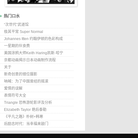
热门口水
“次世代”武道馆
极其平常 Super Normal
Johannes Itten 约翰伊顿的色彩构成
一星期的伙食费
美国涂鸦大师Keith Haring凯斯·哈宁
京都动画揭示日本动画制作流程
关于
新奇创意的错位摄影
呐喊：为了中国曾经的摇滚
爱情的误解
表情符号大全
Triangle 恐怖游轮影评及分析
Elizabeth Taylor 艳后泰勒
《平凡之路》朴树+韩寒
后励志时代：当幸福来敲门