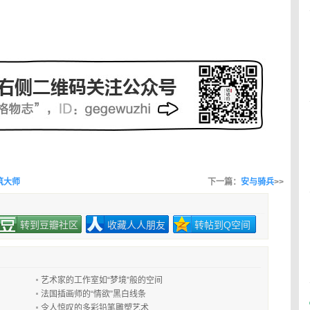
建筑大师
下一篇：
安与骑兵
>>
转到豆瓣社区
收藏人人朋友
转帖到Q空间
艺术家的工作室如“梦境”般的空间
法国插画师的“情欲”黑白线条
令人惊叹的多彩铅笔雕塑艺术