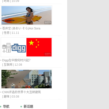
[
时尚
]
10.09
苍井空 (あおい そら)Aoi Sora
[
性感
]
11.11
Digg在中国何时兴起？
[
互联网
]
12.08
CNN评选的世界十大丑陋建筑
[
趣味
]
03.08
导航
新话题