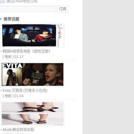
通过Email地址订阅:
推荐话题
韩国R级情色电影《甜性涩爱》
[
电影
]
01.17
Evita 艾薇塔 (贝隆夫人在线)
[
电影
]
01.04
Mojito概念时尚女鞋