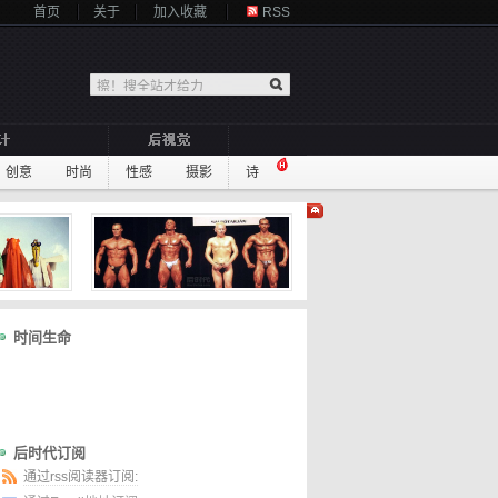
首页
关于
加入收藏
RSS
创意
时尚
性感
摄影
诗
时间生命
后时代订阅
通过rss阅读器订阅: