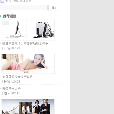
通过Email地址订阅:
推荐话题
瞄准产品市场：不要在功能上竞争
[
产品
]
07.29
刘朵朵湿身大尺度写真
[
性感
]
10.08
表情符号大全
[
趣味
]
02.15