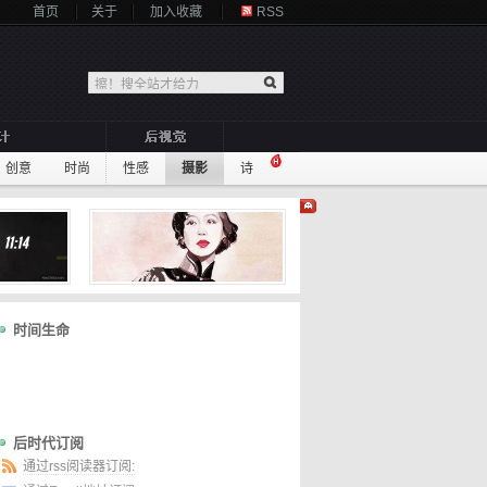
首页
关于
加入收藏
RSS
创意
时尚
性感
摄影
诗
时间生命
后时代订阅
通过rss阅读器订阅: