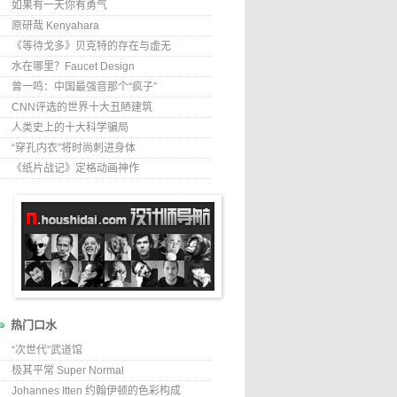
如果有一天你有勇气
原研哉 Kenyahara
《等待戈多》贝克特的存在与虚无
水在哪里？Faucet Design
曾一鸣：中国最强音那个“疯子”
CNN评选的世界十大丑陋建筑
人类史上的十大科学骗局
“穿孔内衣”将时尚刺进身体
《纸片战记》定格动画神作
热门口水
“次世代”武道馆
极其平常 Super Normal
Johannes Itten 约翰伊顿的色彩构成