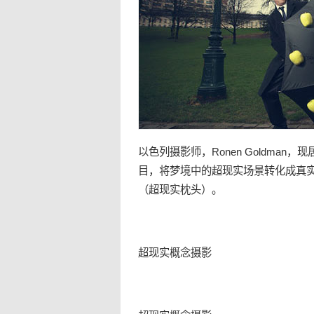
以色列摄影师，Ronen Goldman
目，将
梦境
中的
超现实
场景转化成真实的画
（
超现实
枕头
）。
超现实
概念
摄影