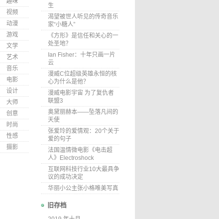
趣味
生
视频
渴望被世人听见的传奇音乐
动漫
家“小糖人”
游戏
《方形》是信任和关心的一
处圣地？
文学
Ian Fisher：十年只画一片
艺术
云
音乐
漫威C位超级英雄永恒的核
电影
心为什么是他？
设计
漫威电影宇宙 为了复仇者
联盟3
大师
奥黛丽赫本——坠落凡间的
创意
天使
时尚
张爱玲的爱情观：20个关于
性感
爱的句子
摄影
法国温情微电影《电击超
人》Electroshock
互联网科技行业10大最具争
议的成功决定
华丽小公主张小格唯美写真
旧存档