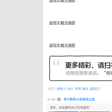
超现实
概念
摄影
超现实概念摄影
超现实概念摄影
标签: [
想象力
,
枕头
,
梦境
,
概念
,
超现实
]
<< 上一篇：
电子商务VS实体店之战
喜欢，就收藏到自己的地盘吧：