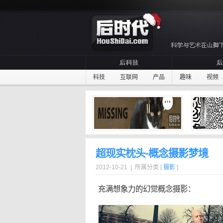
科技
互联网
产品
趣味
视频
超现实枕头-概念摄影梦境
2012-10-21 | 所属分类 [
摄影
]
充满
想象力
的幻觉
概念
摄影：