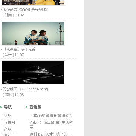
奢侈品去LOGO化是好品味？
[
时尚
]
08.02
《老男孩》筷子兄弟
[
音乐
]
11.07
光影绘画 100 Light painting
[
摄影
]
11.08
导航
新话题
科技
一本超级“普通”的普通杂志
互联网
Zakka：简单普通的生活哲
学
产品
达利 Dali 天才与疯子的一