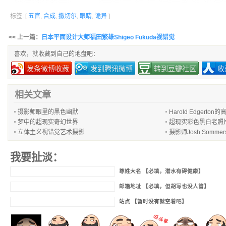
标签: [
五官
,
合成
,
撒切尔
,
眼睛
,
诡异
]
<< 上一篇：
日本平面设计大师福田繁雄Shigeo Fukuda视错觉
喜欢，就收藏到自己的地盘吧：
发条微博收藏
发到腾讯微博
转到豆瓣社区
收
相关文章
摄影师眼里的黑色幽默
Harold Edgerton
梦中的超现实奇幻世界
超现实彩色黑白老照
立体主义视错觉艺术摄影
摄影师Josh Somm
我要扯淡：
尊姓大名 【必填，潜水有碍健康】
邮箱地址 【必填，但胡写也没人管】
站点 【暂时没有就空着吧】