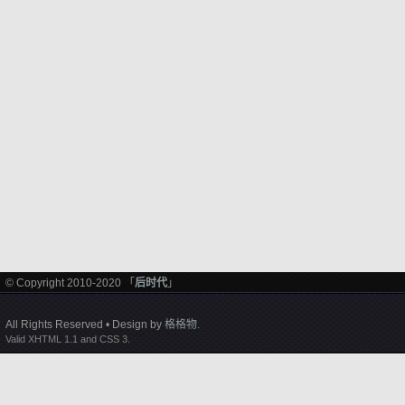
© Copyright 2010-2020 「
后时代
」
All Rights Reserved • Design by
格格物
.
Valid XHTML 1.1 and CSS 3.