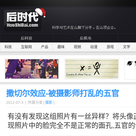
科技
互联网
产品
趣味
视频
动漫
游戏
文学
撒切尔效应-被摄影师打乱的五官
2012-07-3 | 所属分类 [
摄影
]
有没有发现这组照片有一丝异样？将头像
现照片中的脸完全不是正常的面孔,
五官
的