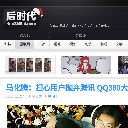
科技
互联网
产品
趣味
视频
动漫
游戏
文学
马化腾：担心用户抛弃腾讯 QQ360
2010-11-27 | 所属分类 [
互联网
]