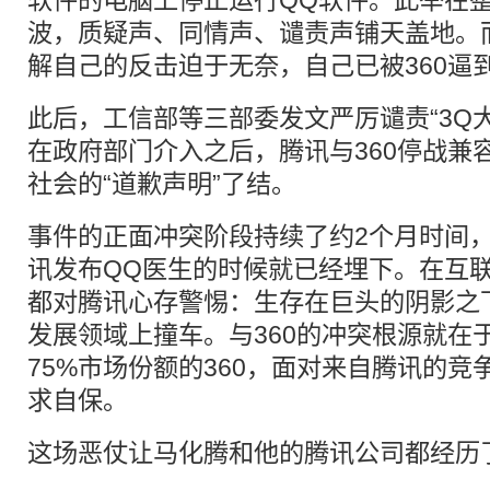
软件的电脑上停止运行QQ软件。此举在
波，质疑声、同情声、谴责声铺天盖地。
解自己的反击迫于无奈，自己已被360逼
此后，工信部等三部委发文严厉谴责“3Q
在政府部门介入之后，腾讯与360停战兼
社会的“道歉声明”了结。
事件的正面冲突阶段持续了约2个月时间
讯发布QQ医生的时候就已经埋下。在互
都对腾讯心存警惕：生存在巨头的阴影之
发展领域上撞车。与360的冲突根源就在
75%市场份额的360，面对来自腾讯的
求自保。
这场恶仗让马化腾和他的腾讯公司都经历