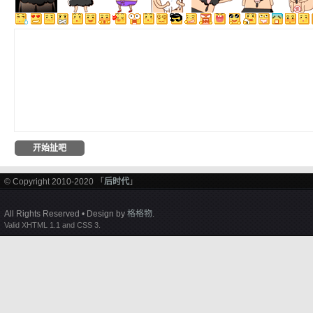
© Copyright 2010-2020 「
后时代
」
All Rights Reserved • Design by
格格物
.
Valid XHTML 1.1 and CSS 3.