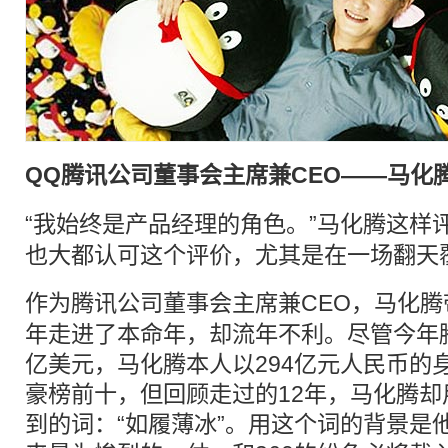
QQ
腾讯
公司董事会主席兼CEO——
马化
“我始终是
产品经理
的角色。”
马化腾
这样
也大都认可这个评价，尤其是在一场翻天
作为
腾讯
公司董事会主席兼CEO，
马化腾
年走进了本命年，却流年不利。尽管今年腾
亿美元，马化腾本人以294亿元人民币的
豪榜前十，但回顾走过的12年，马化腾
到的词：“如履薄冰”。用这个词的背景是