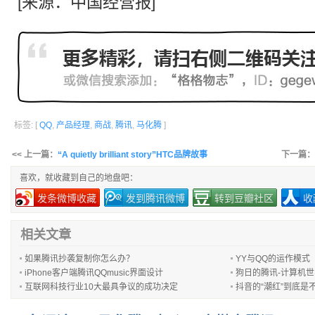
[来源：中国经营报]
标签: [
QQ
,
产品经理
,
商战
,
腾讯
,
马化腾
]
<< 上一篇：
“A quietly brilliant story”HTC品牌故事
下一篇：
喜欢，就收藏到自己的地盘吧：
发条微博收藏
发到腾讯微博
转到豆瓣社区
收
相关文章
如果腾讯抄袭复制你怎么办？
YY与QQ的运作模式
iPhone客户端腾讯QQmusic界面设计
狗日的腾讯-计算机世
互联网科技行业10大最具争议的成功决定
抖音的“潮红”到底是