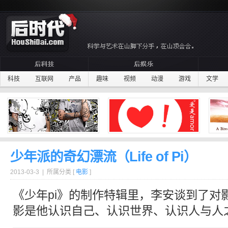
科技
互联网
产品
趣味
视频
动漫
游戏
文学
少年派的奇幻漂流（Life of Pi）
2013-03-3 | 所属分类 [
电影
]
《少年pi》的制作特辑里，
李安
谈到了对
影是他认识自己、认识世界、认识人与人