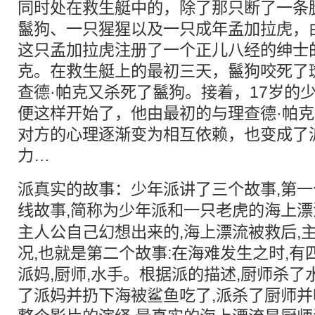
同时处在救生艇中的，除了那只断了一条
鬣狗、一只猩猩以及一只成年孟加拉虎，
这只孟加拉虎注册了一个正儿八经的绅士
克。在救生艇上的最初三天，鬣狗咬死了
查德·帕克又杀死了鬣狗。接着，17岁的
便这样开始了，他由最初的与理查德·帕
对方的心理逐渐变为相互依赖，也变成了
力…
派真实的故事：少年派讲了三个故事,第一
线故事,简称为少年派和一只
老虎
的海上漂
主人公自己幻想出来的,海上漂流被救后,
况,也就是第二个故事:在海难发生之时,有
派妈,厨师,水手。根据派的描述,厨师杀了
了派妈并扔下海被鲨鱼吃了,派杀了厨师