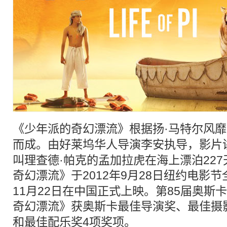
《少年派的奇幻
漂流
》根据扬·马特尔风
而成。由好莱坞华人导演
李安
执导，影片
叫理查德·帕克的孟加拉虎在海上漂泊22
奇幻
漂流
》于2012年9月28日纽约电影节
11月22日在中国正式上映。第85届奥斯
奇幻
漂流
》获奥斯卡最佳导演奖、最佳摄
和最佳配乐奖4项奖项。