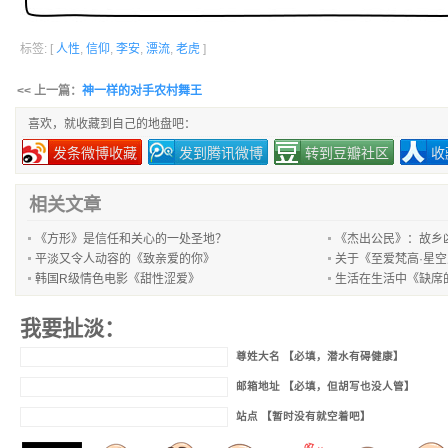
标签: [
人性
,
信仰
,
李安
,
漂流
,
老虎
]
<< 上一篇：
神一样的对手农村舞王
喜欢，就收藏到自己的地盘吧：
发条微博收藏
发到腾讯微博
转到豆瓣社区
收
相关文章
《方形》是信任和关心的一处圣地？
《杰出公民》：故乡
平淡又令人动容的《致亲爱的你》
关于《至爱梵高·星
韩国R级情色电影《甜性涩爱》
生活在生活中《缺席
我要扯淡：
尊姓大名 【必填，潜水有碍健康】
邮箱地址 【必填，但胡写也没人管】
站点 【暂时没有就空着吧】