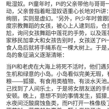
毗湿奴。Pi童年时，Pi的父亲带他与哥
动，父亲曾指着毗湿奴语重心长地对Pi讲
绚丽，实则是虚幻。”另外，Pi少年时曾
度宗教舞蹈的女孩，被心上人逮到后，仓皇
尬，询问女孩舞蹈中莲花的手势，以及莲花
家移民加拿大和女孩告别时，女孩送了Pi
食人岛后就将手绳系在一棵大树上。于是
岛的象征涵义逐渐清晰：
当Pi和老虎在大海上将死不活时，他们遇
生机和绿意的小岛。小岛看似完美无瑕，
粮——狐獴、有食用类植物、有淡水天池。
己找到了人间乐土，于是将女朋友送的手
安顿。晚上，意想不到的事情发生，狐獴
水夜间泛酸腐蚀鱼类，而Pi打开一株像极