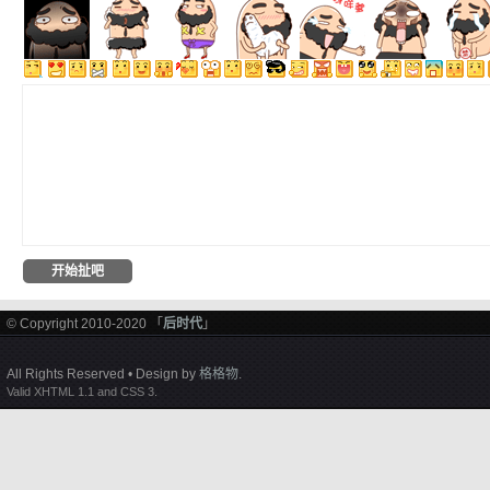
© Copyright 2010-2020 「
后时代
」
All Rights Reserved • Design by
格格物
.
Valid XHTML 1.1 and CSS 3.