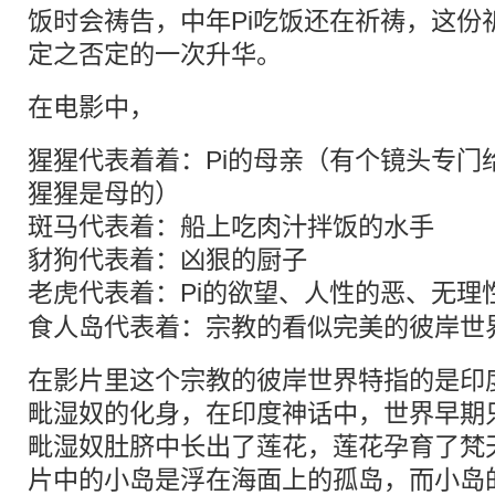
饭时会祷告，中年Pi吃饭还在祈祷，这份
定之否定的一次升华。
在电影中，
猩猩代表着着：Pi的母亲（有个镜头专门
猩猩是母的）
斑马代表着：船上吃肉汁拌饭的水手
豺狗代表着：凶狠的厨子
老虎
代表着：Pi的欲望、
人性
的恶、无理
食人岛代表着：宗教的看似完美的彼岸世
在影片里这个宗教的彼岸世界特指的是印
毗湿奴的化身，在印度神话中，世界早期
毗湿奴肚脐中长出了莲花，莲花孕育了梵
片中的小岛是浮在海面上的孤岛，而小岛