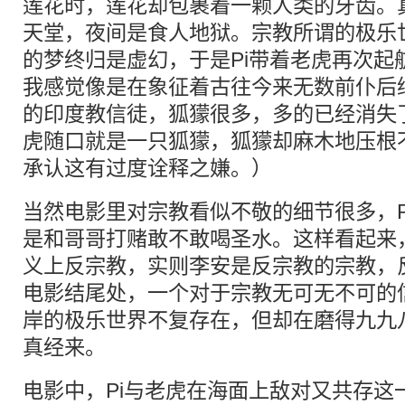
莲花时，莲花却包裹着一颗人类的牙齿。
天堂，夜间是食人地狱。宗教所谓的极乐
的梦终归是虚幻，于是Pi带着老虎再次起
我感觉像是在象征着古往今来无数前仆后
的印度教信徒，狐獴很多，多的已经消失
虎随口就是一只狐獴，狐獴却麻木地压根
承认这有过度诠释之嫌。）
当然电影里对宗教看似不敬的细节很多，P
是和哥哥打赌敢不敢喝圣水。这样看起来
义上反宗教，实则李安是反宗教的宗教，
电影结尾处，一个对于宗教无可无不可的
岸的极乐世界不复存在，但却在磨得九九
真经来。
电影中，Pi与老虎在海面上敌对又共存这