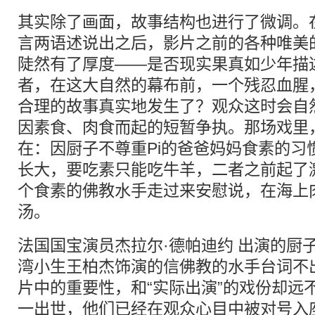
其实除了画面，故事结构也进行了微调。
言两语述说出之后，影片之前的各种唯美
陡然有了厚度——是否现实果真如少年描
者，在这大自然的幕布前，一个残忍血腥
合理的故事真实地发生了？观众这时会自
因素食、肉食而起的短暂争执。那场戏里
在：因厨子不尊重Pi的爸爸妈妈食素的习
长大，要吃素只能吃牛羊，二者之前起了
个食素的佛教水手走过来安慰说，在海上
汤。
法国国宝演员杰拉尔·德帕迪约 出演的厨
湾小生王柏杰饰演的信佛教的水手台词不
片中的重要性，和“实际出演”的戏份却远
一出世，他们已经在观众心目中被对号入