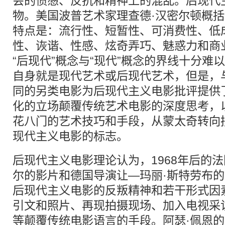
会的愤懑、反抗和精神上的混乱。后现代
物。美国波普艺术家理查德·汉密尔顿概
特点是：流行性、短暂性、可消费性、低
性、诙谐、性感、炫奇弄巧、魅惑力和商
“后现代”概念与“现代”概念的界线十分难
自身就是现代艺术或后现代艺术，但是，
同的另类电影为后现代主义电影批评提供
化的立场颠覆传统艺术电影的深度思考，
花八门的艺术技巧和手段，从蒙太奇转向
现代主义电影的标志。
后现代主义电影理论认为，1968年后的
尔的影片和德国导演让—玛丽·斯特劳布
后现代主义电影的反叛精神和若干形式因
引文和照片、再现拍摄现场、加入电视采
等颠覆传统电影语言的手段。阿瑟·佩恩