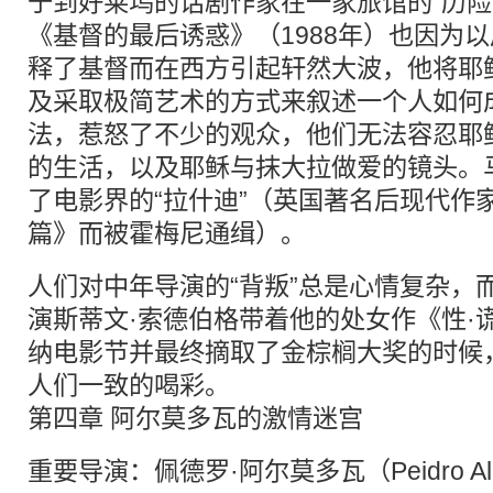
于到好莱坞的话剧作家在一家旅馆的“历险
《基督的最后诱惑》（1988年）也因为
释了基督而在西方引起轩然大波，他将耶
及采取极简艺术的方式来叙述一个人如何成
法，惹怒了不少的观众，他们无法容忍耶
的生活，以及耶稣与抹大拉做爱的镜头。
了电影界的“拉什迪”（英国著名后现代作
篇》而被霍梅尼通缉）。
人们对中年导演的“背叛”总是心情复杂，
演斯蒂文·索德伯格带着他的处女作《性·
纳电影节并最终摘取了金棕榈大奖的时候
人们一致的喝彩。
第四章 阿尔莫多瓦的激情迷宫
重要导演：佩德罗·阿尔莫多瓦（Peidro Alm