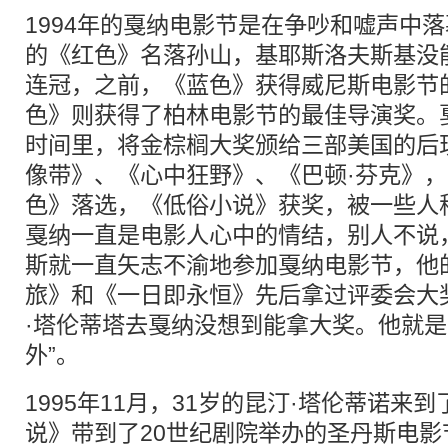
1994年的戛纳电影节是在争吵和嘘声中
的《红色》名落孙山，基耶斯洛夫斯基没
连冠，之前，《蓝色》获得威尼斯电影节
色》则获得了柏林电影节的最佳导演奖。
时间里，将金棕榈大奖颁给三部美国的后现
像带》、《心中狂野》、《巴顿·芬克》
色》落选，《低俗小说》获奖，被一些人称
戛纳一直是电影人心中的情结，别人不说
斯就一直矢志不渝地参加戛纳电影节，他
旅》和《一日即永恒》先后拿过评委会大
·塔伦蒂塔去戛纳没想到能拿大奖。他就是
外”。
1995年11月，31岁的昆汀·塔伦蒂诺来
说》带到了20世纪剧院举办的圣丹斯电