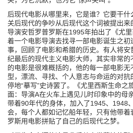
笑，为它沉默，也为它“惊声尖叫”。
后现代电影从哪里来，它是谁？它要干什
关后现代的争吵从后现代这个词被提出来
导演安哲罗普罗斯在1995年拍出了《尤
着一个电影导演去找寻一部电影诞生之初
事，回顾了电影和希腊的历史。有人将安
纪最后的现代主义电影大师，其实非常的
的电影是很难概括的，他的每一部电影无
型，漂流、寻找、个人意志与命运的对抗
停地“摹写”史诗罢了。《尤里西斯生命之
面：导演A在火车上遇见儿时印象中的母
带着90年代的身体，加入了1945、1948
会，每个人都如记忆船年轻，只有他带着
罗斯用电影
拼贴
了自己的后现代之梦。