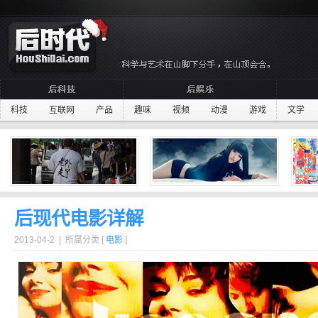
科技
互联网
产品
趣味
视频
动漫
游戏
文学
后现代电影详解
2013-04-2 | 所属分类 [
电影
]