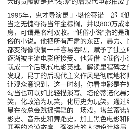
大的贡献就是把“浅薄”的后现代电影拍成了
1995年，鬼才导演昆丁·塔伦蒂诺一部
当之无愧夺得当年金棕榈，并以800万成
房，可谓是名利双收。“低俗小说”指的是
俗的小说。他把所有严肃的东西，暴力、
都变得像快餐一样容易吞咽，赋予了独立
逐渐被主流电影所接受。他凭借《低俗小
就成一个后现代电影英雄。解读里程碑之
发现，昆丁的后现代主义作风是彻底地将
让观众意识到，这一时刻，你看电影是在
勾当也可以如此轻描淡写。塔伦蒂诺化暴
笑，化政治为玩笑，化历史为玩笑。通过约
曼在夜总会跳摇摆舞的一场戏，塔兰蒂诺
影史、音乐史和舞蹈史，加上黑色电影和
罪恶的冷漠态度、强盗片的人物设计格局