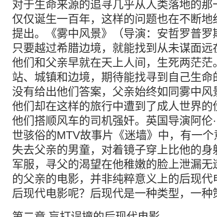
对于生命来源的追寻几乎从人类落地的那
仅仅诞生一百年，这样的问题也在不断地
提出。《雾中风景》（导演：安哲罗普罗
只要越过希腊边境，就能找到从未谋面远
他们和父亲早就在天上人间，生死两茫茫
站、城镇和边境，期待能找寻到自己生命
没有给出他们答案，父亲始终如同雾中风
他们却在这样的旅行中遭到了成人世界的
他们搭顺风车的司机强奸。英国导演阿伦·帕克
世骇俗的MTV故事片《迷墙》中，有一
失去父亲的男童，对着镜子穿上比他的身
军服，寻父的渴望在他稚嫩的脸上泄漏无
的父亲的电影，并非纯粹意义上的后现代
后现代电影呢？后现代是一种类型，一种
第二章 盲打误撞的后现代电影