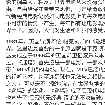
影的掘墓人，相反，世界电影从来没有获
由。自由给保守者带来恐惧，可是给勇敢
代新经典电影仍然如同电影史上的每次电
不可求的情势下产生。每年都有让电影观
界面世。因为，人们对生活和世界的感受
1981年，英国导演阿伦·帕克执导的《
界。这里边最首要的一个原因就是平克·弗洛伊德
这支成立于1966年的英国前卫摇滚乐队
过，《迷墙》首先还是一部电影，一部从
带向MTV时代的电影。现在，MTV已经
的视听艺术，甚至连足球也无法与之相比。
之父”。可以毫不夸张地说，在世界各地
《迷墙》的影迷。《迷墙》成了后现代电
也宣告了“后现代无经典”谬论的不攻自破
喜欢它，好像它不仅仅是一部电影，而且