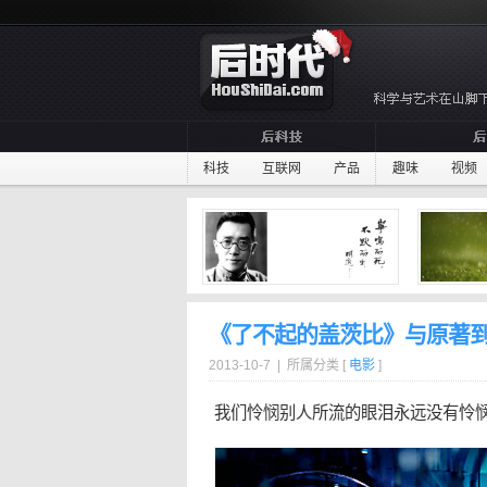
科技
互联网
产品
趣味
视频
《了不起的盖茨比》与原著
2013-10-7 | 所属分类 [
电影
]
我们怜悯别人所流的眼泪永远没有怜