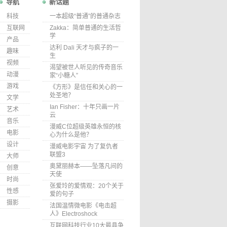
导航
新话题
科技
一本超级“普通”的普通杂志
互联网
Zakka：简单普通的生活哲
学
产品
达利 Dali 天才与疯子的一
趣味
生
视频
渴望被世人听见的传奇音乐
动漫
家“小糖人”
游戏
《方形》是信任和关心的一
处圣地？
文学
Ian Fisher：十年只画一片
艺术
云
音乐
漫威C位超级英雄永恒的核
电影
心为什么是他？
设计
漫威电影宇宙 为了复仇者
联盟3
大师
奥黛丽赫本——坠落凡间的
创意
天使
时尚
张爱玲的爱情观：20个关于
性感
爱的句子
摄影
法国温情微电影《电击超
人》Electroshock
互联网科技行业10大最具争