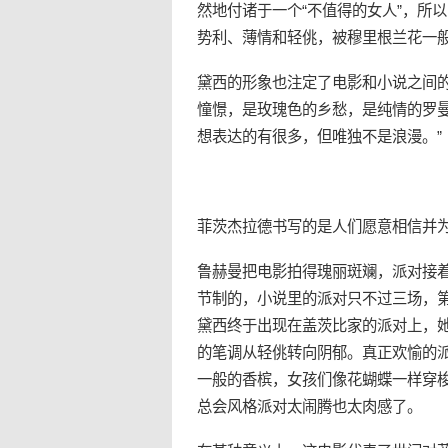
然地付诸于一个“不值得的女人”，所
势利、薄情和轻佻，被穆里根兰花一
黛西的形象也注定了电影和小说之间的
憧憬，是玫瑰色的乡愁，是纯情的罗曼
想表达的有很多，但唯独不是浪漫。”
菲茨杰拉德书写的是人们愿意相信并
鲁赫曼把电影拍得瑰丽斑斓，派对接
节制的，小说里的派对只不过三场，
黛西终于出现在盖茨比家的派对上，
的笔调从轻佻转向阴郁。真正欢愉的
一般的香槟，女孩们像花蝴蝶一样穿
总会风格派对太闹腾也太肉感了。