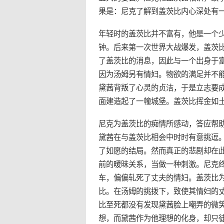
果是：尼克了解到盖茨比内心深处有
年轻时的盖茨比并不富有，他是一个
钟。后来第一次世界大战爆发，盖茨
了盖茨比的消息，因此与一个出身于
因为汤姆另有情妇。物欲的满足并不
黛茜背叛了心灵的贞洁，于是立志要
面建造起了一幢城堡。盖茨比挥金如
尼克为盖茨比的痴情所感动，答应帮
黛茜在与盖茨比相会中时时有意挑逗
了如愿的结局。然而真正的悲剧却在
前的暖昧关系，当做一种刺激。尼克
车，偏偏轧死了丈夫的情妇。盖茨比
比。在汤姆的挑拨下，致使其情妇的
比至死都没有发现黛茜脸上嘲弄的微
想，而黛茜作为他理想的化身，却只徒