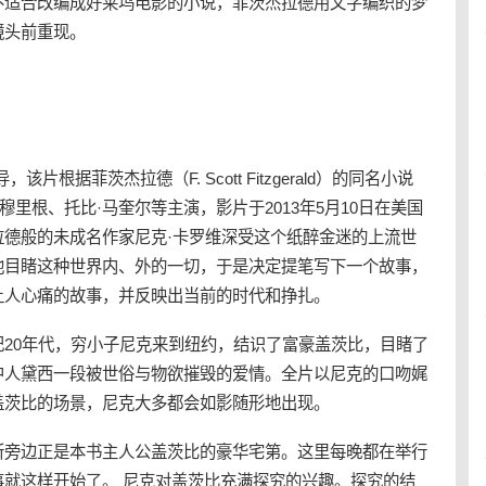
不适合改编成
好莱坞
电影的小说，菲茨杰拉德用文字编织的梦
镜头前重现。
根据菲茨杰拉德（F. Scott Fitzgerald）的同名小说
穆里根、托比·马奎尔等主演，影片于2013年5月10日在美国
德般的未成名作家尼克·卡罗维深受这个
纸醉金迷
的上流世
他目睹这种世界内、外的一切，于是决定提笔写下一个故事，
让人心痛的故事，并反映出当前的时代和挣扎。
20年代，穷小子尼克来到纽约，结识了富豪盖茨比，目睹了
中人黛西一段被世俗与物欲摧毁的爱情。全片以尼克的口吻娓
盖茨比的场景，尼克大多都会如影随形地出现。
所旁边正是本书主人公盖茨比的豪华宅第。这里每晚都在举行
就这样开始了。 尼克对盖茨比充满探究的兴趣。探究的结