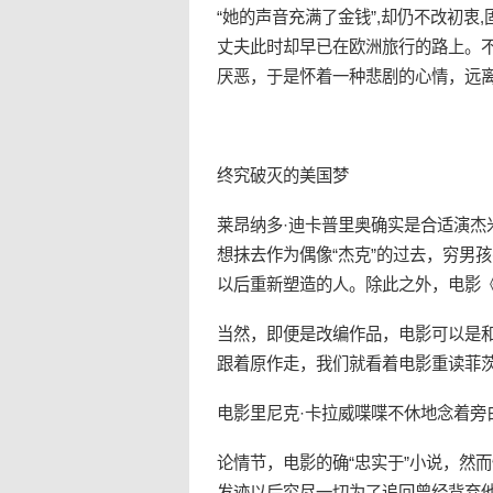
“她的声音充满了金钱”,却仍不改初
丈夫此时却早已在欧洲旅行的路上。
厌恶，于是怀着一种悲剧的心情，远
终究破灭的
美国梦
莱昂纳多·迪卡普里奥确实是合适演杰
想抹去作为偶像“杰克”的过去，穷男
以后重新塑造的人。除此之外，电影
当然，即便是改编作品，电影可以是
跟着原作走，我们就看着电影重读菲
电影里尼克·卡拉威喋喋不休地念着旁
论情节，电影的确“忠实于”小说，然
发迹以后穷尽一切为了追回曾经背弃