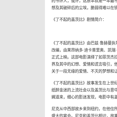
的书评人，或许，这原本就是一本最
想及其破碎后的尘埃，脆弱得难以在
《了不起的盖茨比》剧情简介：
《了不起的盖茨比》由巴兹·鲁赫曼执导，该片
改编，由莱昂纳多·迪卡普里奥、凯瑞·
正式上映。这部电影演绎了如菲茨杰拉
界及其中的幻想、爱情和谎言吸引，
关于一段无缘的爱情、不灭的梦想和
《了不起的盖茨比》故事发生在上世纪
纸醉金迷的上流社会以及盖茨比与意
娓道来，细心的影迷发现，电影中有
尼克从中西部故乡来到纽约，在他住
盛大的宴会。尼克和盖茨比相识，故事