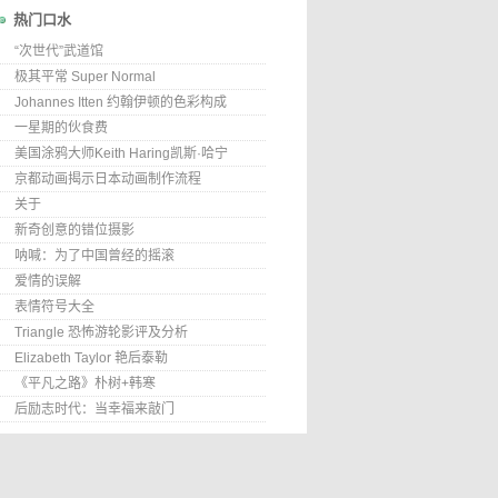
热门口水
“次世代”武道馆
极其平常 Super Normal
Johannes Itten 约翰伊顿的色彩构成
一星期的伙食费
美国涂鸦大师Keith Haring凯斯·哈宁
京都动画揭示日本动画制作流程
关于
新奇创意的错位摄影
呐喊：为了中国曾经的摇滚
爱情的误解
表情符号大全
Triangle 恐怖游轮影评及分析
Elizabeth Taylor 艳后泰勒
《平凡之路》朴树+韩寒
后励志时代：当幸福来敲门