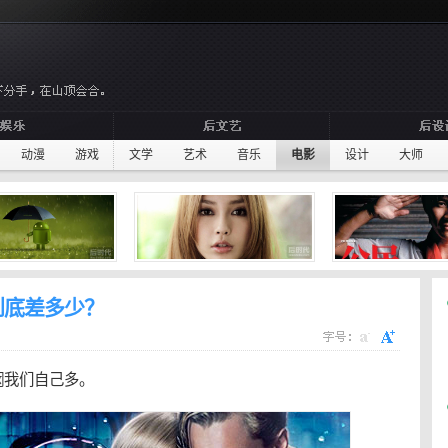
动漫
游戏
文学
艺术
音乐
电影
设计
大师
到底差多少？
悯我们自己多。