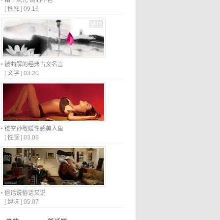
裙下风光 情而不色
[
性感
]
09.16
被曲解的经典古文名言
[
文学
]
03.20
镂空孙敬媛性感美人鱼
[
性感
]
03.09
俗话说俗话又说
[
趣味
]
05.07