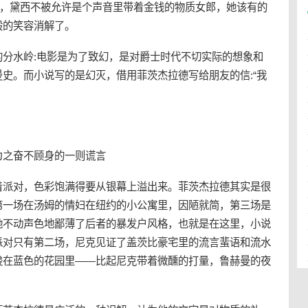
以，黛西不被允许是个声音里带着金钱的物质女郎，她该有的
般的笑容消解了。
分水岭:电影是为了致幻，是对爵士时代不切实际的想象和
史。而小说写的是幻灭，借用菲茨杰拉德写给朋友的信:“我
为之奋不顾身的一则谎言
着派对，色彩饱满得要从银幕上溢出来。菲茨杰拉德其实是很
第一场在汤姆的情妇在纽约的小公寓里，因陋就简，第三场是
她不动声色地鄙薄了后者的暴发户风格，也就是在这里，小说
派对只有第二场，尼克见证了盖茨比豪宅里的流言蜚语和流水
梭在蓝色的花园里——比起尼克带着微醺的打量，鲁赫曼的夜