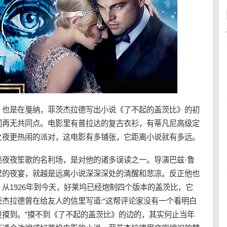
，也是在戛纳，菲茨杰拉德写出小说《了不起的盖茨比》的初
间再无共同点。电影里有普拉达的复古衣衫，有蒂凡尼高级定
之夜更热闹的派对，这电影有多铺张，它距离小说就有多远。
迷
夜夜笙歌的名利场，是对他的诸多误读之一。导演巴兹·鲁
里的夜宴，就越是远离小说深深深处的清醒和悲凉。反正他也
从1926年到今天，
好莱坞
已经炮制四个版本的盖茨比，它
杰拉德曾在给友人的信里写道:“这帮评论家没有一个看明白
没摸到。”摸不到《了不起的盖茨比》的边的，其实何止当年