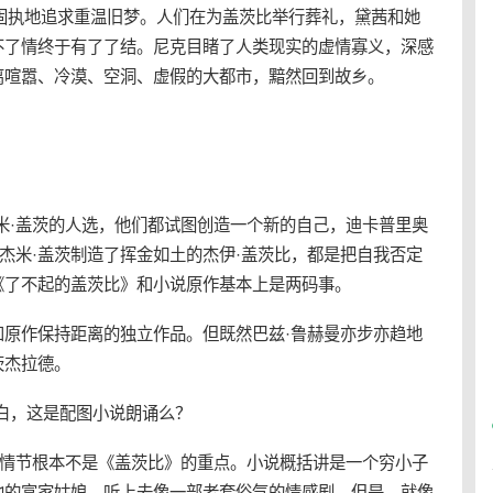
衷,固执地追求重温旧梦。人们在为盖茨比举行葬礼，黛茜和她
不了情终于有了了结。尼克目睹了人类现实的虚情寡义，深感
离喧嚣、冷漠、空洞、虚假的大都市，黯然回到故乡。
米·盖茨的人选，他们都试图创造一个新的自己，迪卡普里奥
孩杰米·盖茨制造了挥金如土的杰伊·盖茨比，都是把自我否定
《了不起的盖茨比》和小说原作基本上是两码事。
和原作保持距离的独立作品。但既然巴兹·鲁赫曼亦步亦趋地
茨杰拉德。
白，这是配图小说朗诵么？
而情节根本不是《盖茨比》的重点。小说概括讲是一个穷小子
他的富家姑娘，听上去像一部老套俗气的情感剧。但是，就像