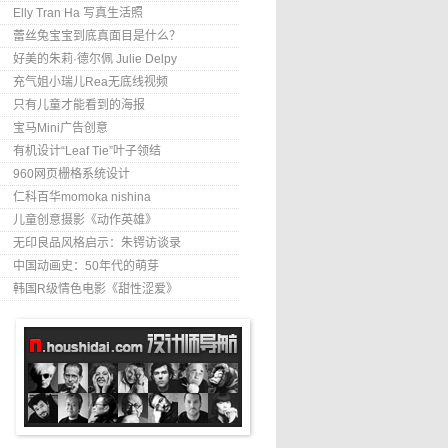
Elly Tran Ha 写真生活照
蕾丝兔宝宝到底真面目是什么？
好美的朱莉·德尔佩 Julie Delpy
充气姐小瑞儿Rea无底线视频
只有儿童才能看到的海报
宝马Mini广告创意
有机设计“Leaf Tie”叶子领结
960网页栅格系统设计
仁科百华momoka nishina
儿童创意摄影《动作英雄》
无印良品风格启示：朱锷访谈录
中国动画史：50年代的萌芽
韩国R级情色电影《甜性涩爱》