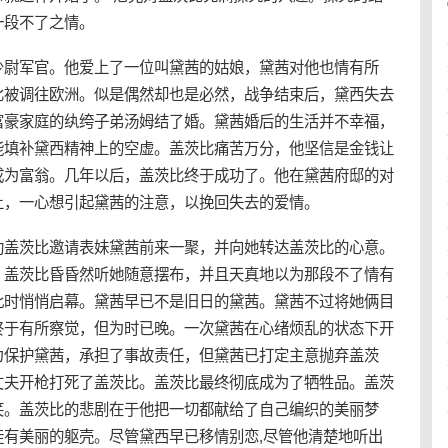
一段不了之情。
少尉军官。他爱上了一位叫黛茜的姑娘，黛茜对他也情有所
比被调往欧洲。似是偶然却也是必然，战争结束后，黛西失去
富豪家庭的纨绔子弟汤姆结了婚。黛茜婚后的生活并不幸福，
能填补黛西精神上的空虚。盖茨比痛苦万分，他坚信是金钱让
成为富翁。几年以后，盖茨比终于成功了。他在黛茜府邸的对
土，一心想引起黛茜的注意，以挽回失去的爱情。
助盖茨比邀请表妹黛茜前来一聚，并向她转达盖茨比的心意。
。盖茨比昏昏然听她随意摆布，并且天真地以为那段不了情有
此时悄悄启幕。黛茜早已不是旧日的黛茜。黛茜不过将她俩目
终于有所察觉，但为时已晚。一次黛茜在心绪烦乱的状态下开
为保护黛茜，承担了事故责任，但黛茜已打定主意抛弃盖茨
丈夫开枪打死了盖茨比。盖茨比最终彻底成为了牺牲品。盖茨
笑。盖茨比的悲剧在于他把一切都献给了自己编织的美丽梦
有美丽的躯壳。尽管黛西早已移情别恋,尽管他清楚地听出