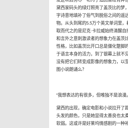
黛西家码头的绿灯照亮了盖茨比的梦
字诗意地填补了俗气到脱俗之间的遥
物。从头到尾的5.5万个英文单词里
取而代之的是尼克·卡拉威始终清醒
和言外之意刺激读者的想象力在盖茨比
性格，比如盖茨比开口总是僵化蹩脚
于语言本身的活力，到了银幕上就不
没有把它们转变成影像的想象力，以
图小说朗诵么？
“我想表达的有很多，但唯独不是浪漫
黛西的出现，确定电影和小说拉开了
头发的颜色，只是她显得太善良也太
软弱。这或许是好莱坞情感剧的一种