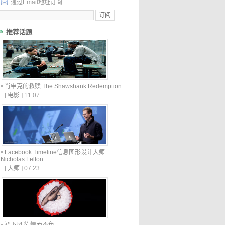
通过Email地址订阅:
推荐话题
肖申克的救赎 The Shawshank Redemption
[
电影
]
11.07
Facebook Timeline信息图形设计大师
Nicholas Felton
[
大师
]
07.23