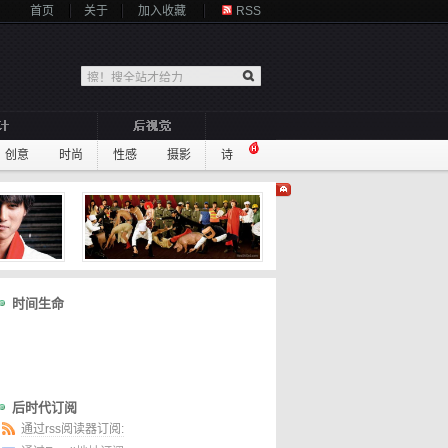
首页
关于
加入收藏
RSS
创意
时尚
性感
摄影
诗
时间生命
后时代订阅
通过rss阅读器订阅: