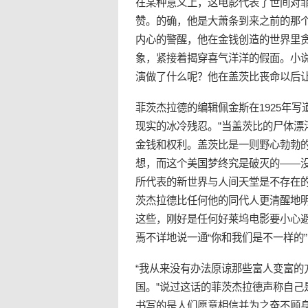
在某种意义上，这电影代表了世间对
赞。的确，他是大萧条到来之前的那
内心的警醒，他在金钱创造的世界里
象，紧接着揭穿喜气洋洋的假面。小
演做了什么呢？他在盖茨比丧命以后
菲茨杰拉德的编辑佩金斯在1925年
现实的冰冷残忍。”当盖茨比的尸体漂
金钱和权利。盖茨比是一则野心勃勃
想，而这个美国梦终究是破灭的——没
所代表的新世界与人间天堂是不存在
茨杰拉德比任何他的同代人更清醒地
这些，刚好是任何好莱坞电影要小心
焉不详地说一通“你和我们是不一样的
“我从来没有办法原谅那些富人变富
国。”说过这话的菲茨杰拉德声称自
书写的是人们愿意相信并为之奋不顾