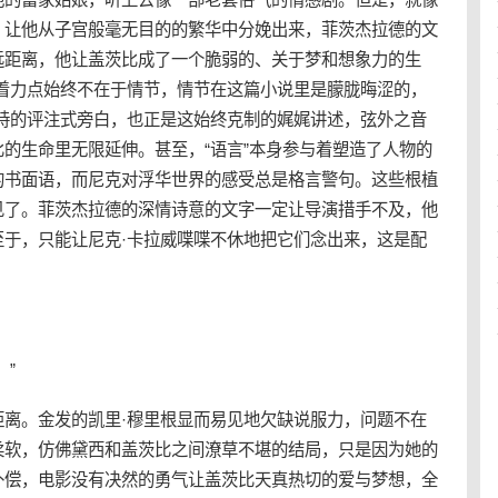
，让他从子宫般毫无目的的繁华中分娩出来，菲茨杰拉德的文
远距离，他让盖茨比成了一个脆弱的、关于梦和想象力的生
，着力点始终不在于情节，情节在这篇小说里是朦胧晦涩的，
自持的评注式旁白，也正是这始终克制的娓娓讲述，弦外之音
的生命里无限延伸。甚至，“语言”本身参与着塑造了人物的
的书面语，而尼克对浮华世界的感受总是格言警句。这些根植
见了。菲茨杰拉德的深情诗意的文字一定让导演措手不及，他
至于，只能让尼克·卡拉威喋喋不休地把它们念出来，这是配
。”
距离。金发的凯里·穆里根显而易见地欠缺说服力，问题不在
柔软，仿佛黛西和盖茨比之间潦草不堪的结局，只是因为她的
补偿，电影没有决然的勇气让盖茨比天真热切的爱与梦想，全