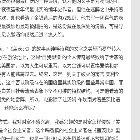
菲茨杰拉德最广泛的一种误解，认为他的文字是对物质的礼
个夜夜笙歌年代最诚实的编年史作者，但他在迷醉之中秉持着
贪欢，却也看清了金钱背后的游戏规则，他书写一团喜气的表
说最微妙也最难被翻拍的，是这份藏在最深处的清醒，可是导
让尼克酗酒抑郁然后进了疯人院。
写道，“《盖茨比》的故事从纯粹诗意的文字之美轻而易举转入
浮在游泳池上，这是“自我塑造”的个人传奇最终败给了世袭的
的
美国梦
，以为人生可以重写，以为金钱可以置换爱情和梦
有人能逃离过去。终究，这是一则关于破灭的寓言:美利坚
的，这个否认阶级存在的国度里其实阶级的壁垒异常牢固。菲
明白美国社会流动表象下坚不可摧的特权结构。可是他看清的
避免的地雷阵，所以，电影除了让汤姆·布坎南对着盖茨比语
”，还能怎么样呢？
的方式。我对财富不感兴趣，我感兴趣的是财富怎样侵蚀了美
己是个社会主义者，这个喝香槟的社会主义者在《盖茨比》里
身的一则谎言，也是一则让好莱坞永恒着迷却不敢挑明的谎