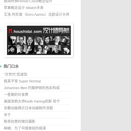
极简时钟Period Clock概念设计
苹果概念设计 iWatch手表
艾洛·阿尼奥（Eero Aarnio）北欧设计大师
热门口水
“次世代”武道馆
极其平常 Super Normal
Johannes Itten 约翰伊顿的色彩构成
一星期的伙食费
美国涂鸦大师Keith Haring凯斯·哈宁
京都动画揭示日本动画制作流程
关于
新奇创意的错位摄影
呐喊：为了中国曾经的摇滚