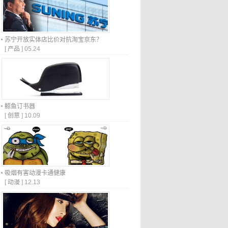
苏宁开放实体店比价对抗淘宝京东？
[
产品
]
05.24
鲸鱼订书器
[
创意
]
10.09
吸烟有害动漫卡通健康
[
动漫
]
12.13