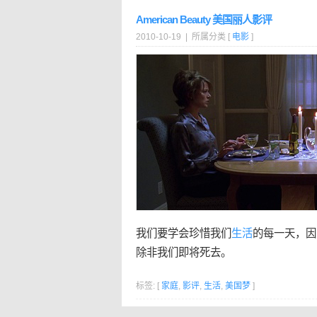
American Beauty 美国丽人影评
2010-10-19 | 所属分类 [
电影
]
我们要学会珍惜我们
生活
的每一天，因
除非我们即将死去。
标签: [
家庭
,
影评
,
生活
,
美国梦
]