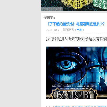
‘美国梦’»
《了不起的盖茨比》与原著到底差多少？
2013-10-7 | 所属分类 [
电影
]
我们怜悯别人所流的眼泪永远没有怜悯