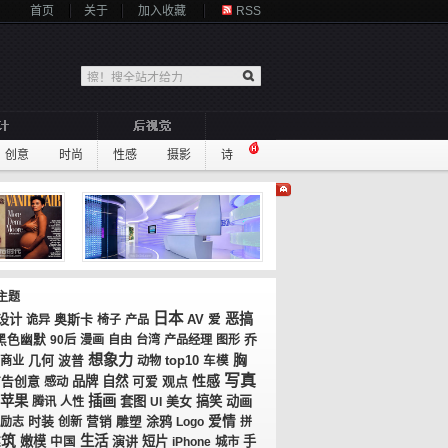
首页
关于
加入收藏
RSS
创意
时尚
性感
摄影
诗
主题
日本
恶搞
设计
奥斯卡
AV
诡异
椅子
产品
爱
乔
黑色幽默
90后
漫画
自由
台湾
产品经理
图形
想象力
胸
几何
top10
商业
波普
动物
车模
写真
性感
广告创意
品牌
自然
观点
感动
可爱
苹果
插画
套图
美女
搞笑
动画
腾讯
人性
UI
时装
涂鸦
爱情
励志
创新
营销
雕塑
Logo
拼
建筑
生活
嫩模
演讲
短片
手
中国
iPhone
城市