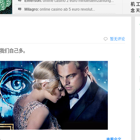
Emerson:
online casino 2 euro mindesteinzahlung...
机
Milagro:
online casino ab 5 euro revolut...
念
天
Esperanza:
sofortüberweisung casino
startguthaben...
暂无评论
我们自己多。
查看全文…