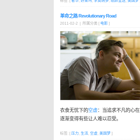
标签: [
奢华
,
好莱坞
,
李奥纳多
,
纸醉金迷
,
美国梦
革命之路 Revolutionary Road
2011-02-2 | 所属分类 [
电影
]
衣食无忧下的
空虚
：当追求不凡的心在
逐渐变得有些让人难以忍受。
标签: [
压力
,
生活
,
空虚
,
美国梦
]