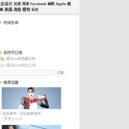
工业设计
概
另类
摇滚
Facebook
幽默
Apple
美国
海报
模特
籁
标志
时间生命
后时代订阅
通过rss阅读器订阅:
通过Email地址订阅:
推荐话题
丑的美学：丑比美更深刻
[
文学
]
11.21