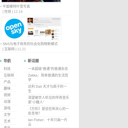
平面模特叶雪写真
[
性感
]
12.19
SNS与电子商务的社会化购物新模式
[
互联网
]
11.21
导航
新话题
科技
一本超级“普通”的普通杂志
互联网
Zakka：简单普通的生活哲
学
产品
达利 Dali 天才与疯子的一
趣味
生
视频
渴望被世人听见的传奇音乐
动漫
家“小糖人”
游戏
《方形》是信任和关心的一
处圣地？
文学
Ian Fisher：十年只画一片
艺术
云