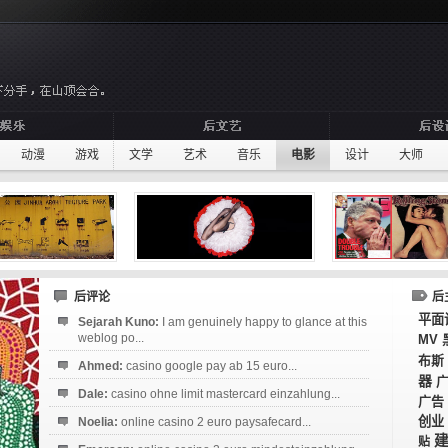
动漫
游戏
文学
艺术
音乐
电影
设计
大师
后评论
后
平面
Sejarah Kuno:
I am genuinely happy to glance at this
weblog po...
MV
布斯
Ahmed:
casino google pay ab 15 euro...
器
Dale:
casino ohne limit mastercard einzahlung...
广告
创业
Noelia:
online casino 2 euro paysafecard...
贴