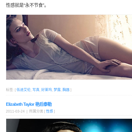
性感就是“永不节食”。
标签: [
伍迪艾伦
,
写真
,
好莱坞
,
梦露
,
胸器
]
Elizabeth Taylor 艳后泰勒
2011-03-24 | 所属分类 [
性感
]