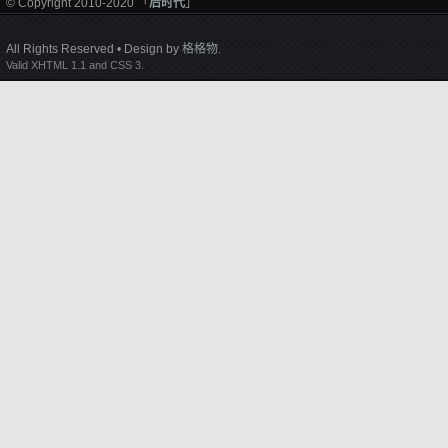
© Copyright 2010-2020 「
后时代
」
All Rights Reserved • Design by
格格物
.
Valid XHTML 1.1 and CSS 3.