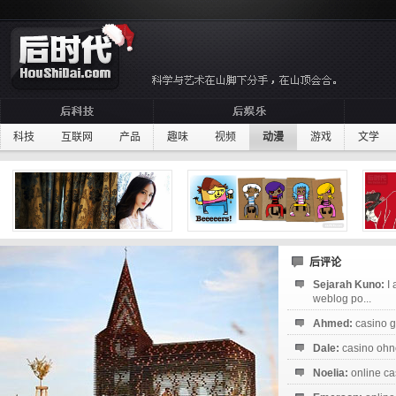
科技
互联网
产品
趣味
视频
动漫
游戏
文学
后评论
Sejarah Kuno:
I
weblog po...
Ahmed:
casino g
Dale:
casino ohne
Noelia:
online ca