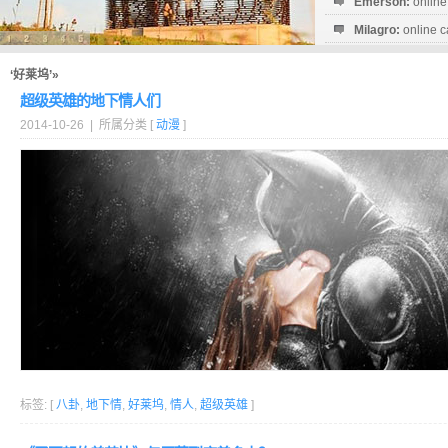
Emerson:
online
Milagro:
online c
Esperanza:
sofo
startguthaben...
‘好莱坞’»
超级英雄的地下情人们
2014-10-26 | 所属分类 [
动漫
]
标签: [
八卦
,
地下情
,
好莱坞
,
情人
,
超级英雄
]