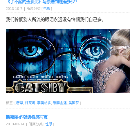
《了不起的盖茨比》与原著到底差多少？
2013-10-7 | 所属分类 [
电影
]
我们怜悯别人所流的眼泪永远没有怜悯我们自己多。
标签: [
奢华
,
好莱坞
,
李奥纳多
,
纸醉金迷
,
美国梦
]
斯嘉丽·约翰逊性感写真
2013-03-14 | 所属分类 [
性感
]