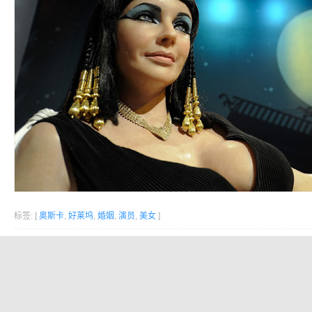
标签: [
奥斯卡
,
好莱坞
,
婚姻
,
演员
,
美女
]