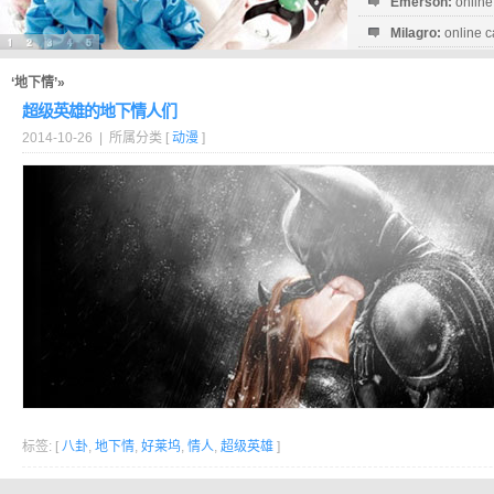
Emerson:
online
Milagro:
online c
Esperanza:
sofo
startguthaben...
‘地下情’»
超级英雄的地下情人们
2014-10-26 | 所属分类 [
动漫
]
标签: [
八卦
,
地下情
,
好莱坞
,
情人
,
超级英雄
]