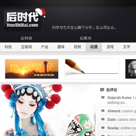
科技
互联网
产品
趣味
视频
动漫
游戏
文学
后评论
Sejarah Kuno:
I
weblog po...
Ahmed:
casino g
Dale:
casino ohne
Noelia:
online ca