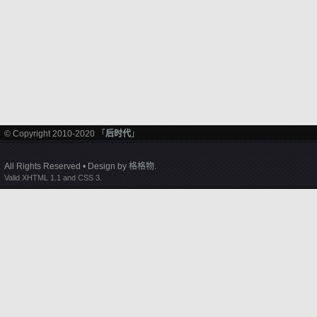
© Copyright 2010-2020 「
后时代
」
All Rights Reserved • Design by
格格物
.
Valid XHTML 1.1 and CSS 3.