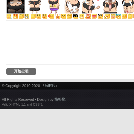
© Copyright 2010-2020 「
后时代
」
All Rights Reserved • Design by
格格物
.
Valid XHTML 1.1 and CSS 3.