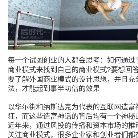
每一个试图
创业
的人都会思考：如何通过
商业
模式
来找到自己的
商业
模式
?要想回
要了解外国商业模式的设计思想，并且充
法，才能起到事半功倍的效果
以华尔街和纳斯达克为代表的互联网造富
狂，而这些造富神话的背后均有一个神秘
近年来，通过风投的传播和资本市场的推
关注商业模式，很多企业家和
创业
者们都