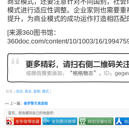
商业模式，还要注意针对不同国别，社会
模式进行适应性调整。企业家则也需要重
提升，为商业模式的成功运作打造相匹配
[来源360图书馆：
360doc.com/content/10/1003/16/199475
标签: [
创业
,
商业
,
复制
,
模式
]
<< 上一篇：
秦梦擎写真套图
喜欢，就收藏到自己的地盘吧：
发条微博收藏
发到腾讯微博
转到豆瓣社区
收