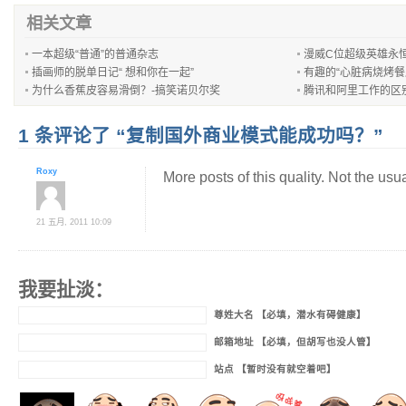
相关文章
一本超级“普通”的普通杂志
漫威C位超级英雄永
插画师的脱单日记“ 想和你在一起”
有趣的“心脏病烧烤餐
为什么香蕉皮容易滑倒？-搞笑诺贝尔奖
腾讯和阿里工作的区
1 条评论了 “复制国外商业模式能成功吗？”
Roxy
More posts of this quality. Not the usu
21 五月, 2011 10:09
我要扯淡：
尊姓大名 【必填，潜水有碍健康】
邮箱地址 【必填，但胡写也没人管】
站点 【暂时没有就空着吧】