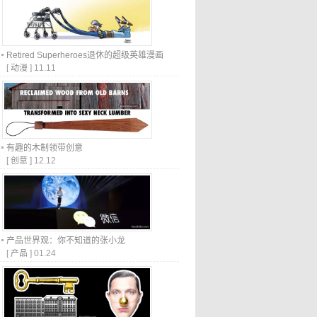
Retired Superheroes退休的超级英雄漫画
[
动漫
]
11.11
有趣的木制领带创意
[
创意
]
12.12
产品世界观：你不知道的张小龙
[
产品
]
01.24