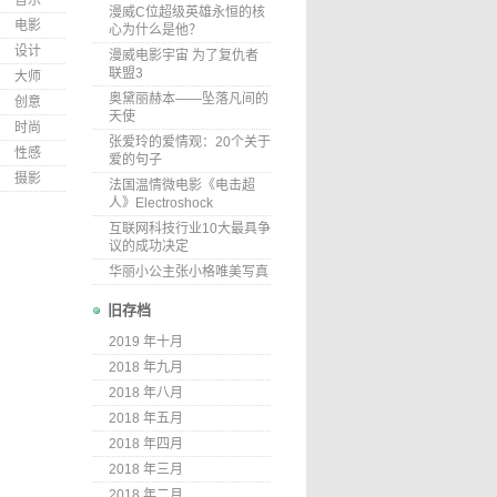
音乐
漫威C位超级英雄永恒的核
电影
心为什么是他？
设计
漫威电影宇宙 为了复仇者
联盟3
大师
奥黛丽赫本——坠落凡间的
创意
天使
时尚
张爱玲的爱情观：20个关于
性感
爱的句子
摄影
法国温情微电影《电击超
人》Electroshock
互联网科技行业10大最具争
议的成功决定
华丽小公主张小格唯美写真
旧存档
2019 年十月
2018 年九月
2018 年八月
2018 年五月
2018 年四月
2018 年三月
2018 年二月