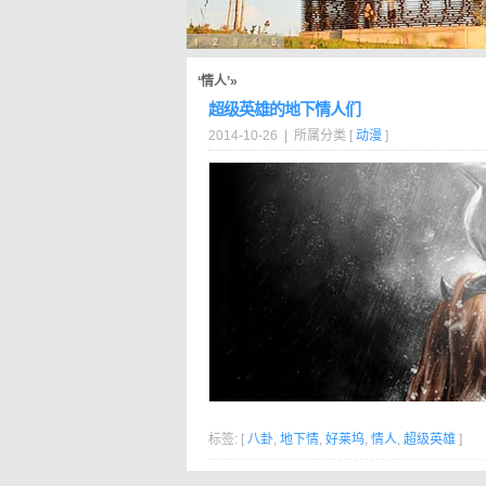
‘情人’»
超级英雄的地下情人们
2014-10-26 | 所属分类 [
动漫
]
标签: [
八卦
,
地下情
,
好莱坞
,
情人
,
超级英雄
]