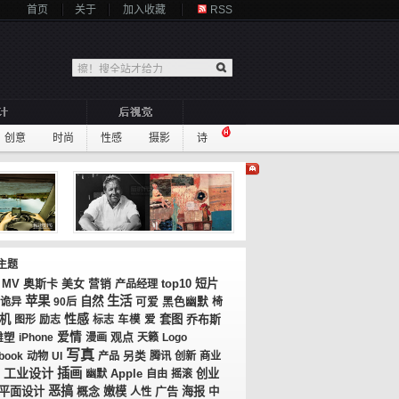
首页
关于
加入收藏
RSS
创意
时尚
性感
摄影
诗
主题
MV
奥斯卡
美女
top10
短片
营销
产品经理
苹果
生活
自然
诡异
90后
可爱
黑色幽默
椅
性感
机
套图
乔布斯
图形
励志
标志
车模
爱
爱情
观点
雕塑
iPhone
漫画
天籁
Logo
写真
book
动物
UI
产品
另类
腾讯
创新
商业
工业设计
插画
创业
幽默
Apple
自由
摇滚
恶搞
平面设计
概念
嫩模
广告
海报
人性
中