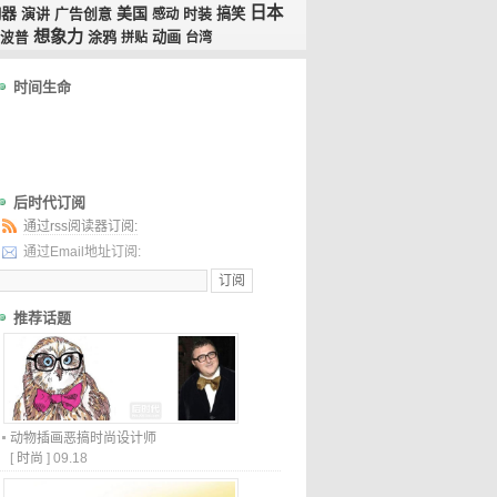
日本
胸器
美国
演讲
广告创意
时装
搞笑
感动
想象力
涂鸦
动画
波普
拼贴
台湾
时间生命
后时代订阅
通过rss阅读器订阅:
通过Email地址订阅:
推荐话题
动物插画恶搞时尚设计师
[
时尚
]
09.18