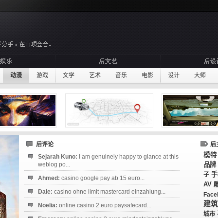
动漫
游戏
文学
艺术
音乐
电影
设计
大师
后评论
后
模特
Sejarah Kuno:
I am genuinely happy to glance at this
weblog po...
品牌
手
子
Ahmed:
casino google pay ab 15 euro...
AV
Dale:
casino ohne limit mastercard einzahlung...
Face
建筑
Noelia:
online casino 2 euro paysafecard...
城市