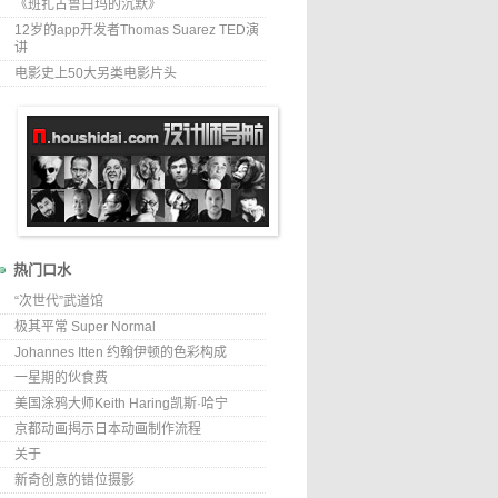
《班扎古鲁白玛的沉默》
12岁的app开发者Thomas Suarez TED演
讲
电影史上50大另类电影片头
热门口水
“次世代”武道馆
极其平常 Super Normal
Johannes Itten 约翰伊顿的色彩构成
一星期的伙食费
美国涂鸦大师Keith Haring凯斯·哈宁
京都动画揭示日本动画制作流程
关于
新奇创意的错位摄影