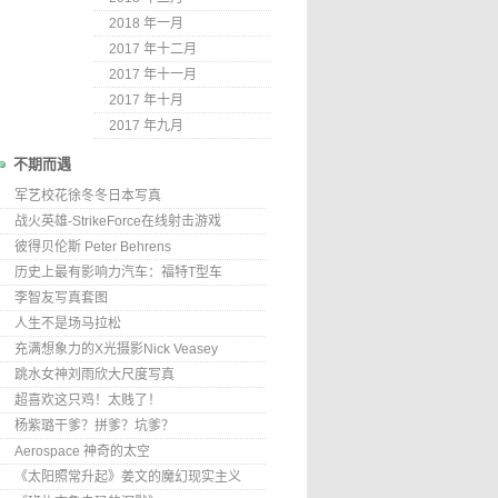
2018 年一月
2017 年十二月
2017 年十一月
2017 年十月
2017 年九月
不期而遇
军艺校花徐冬冬日本写真
战火英雄-StrikeForce在线射击游戏
彼得贝伦斯 Peter Behrens
历史上最有影响力汽车：福特T型车
李智友写真套图
人生不是场马拉松
充满想象力的X光摄影Nick Veasey
跳水女神刘雨欣大尺度写真
超喜欢这只鸡！太贱了！
杨紫璐干爹？拼爹？坑爹？
Aerospace 神奇的太空
《太阳照常升起》姜文的魔幻现实主义