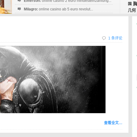
Emerson:
online casino 2 euro mindesteinzahlung...
国
Milagro:
online casino ab 5 euro revolut...
几何
Esperanza:
sofortüberweisung casino
startguthaben...
1 条评论
查看全文…