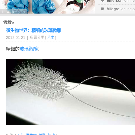
Emerson:
online
Milagro:
online c
Esperanza:
sofo
startguthaben...
‘微雕’»
微生物世界：精细的玻璃微雕
2012-01-21 | 所属分类 [
艺术
]
精细的
玻璃
微雕
：