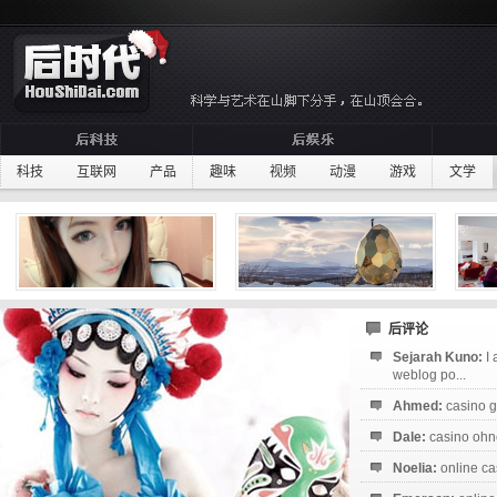
科技
互联网
产品
趣味
视频
动漫
游戏
文学
后评论
Sejarah Kuno:
I
weblog po...
Ahmed:
casino g
Dale:
casino ohne
Noelia:
online ca