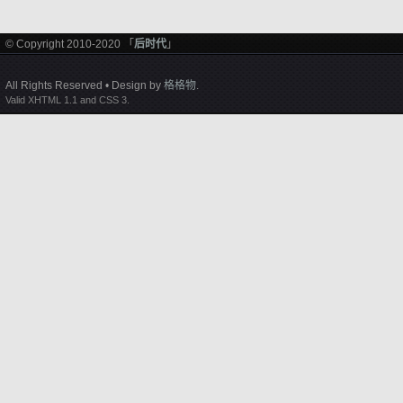
© Copyright 2010-2020 「
后时代
」
All Rights Reserved • Design by
格格物
.
Valid XHTML 1.1 and CSS 3.