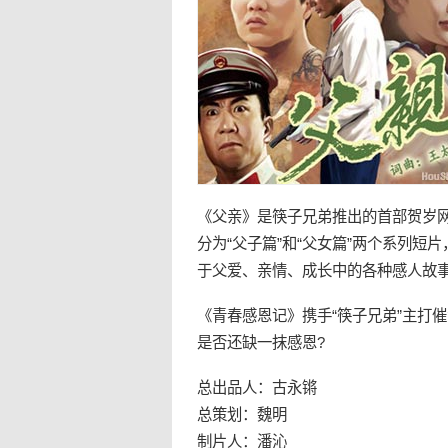
《
父亲
》是
筷子兄弟
推出的首部贺岁
分为“父子篇”和“父女篇”两个系列
短片
于父爱、
亲情
、成长中的各种
感人
故事
《青春感恩记》携手“筷子兄弟”主打
是否还缺一抹感恩?
总出品人：古永锵
总策划：魏明
制片人：潘沁