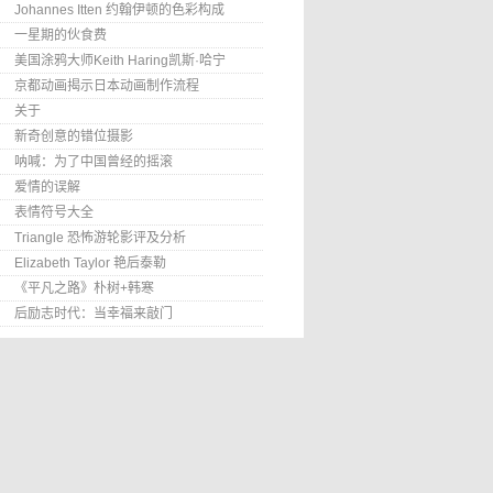
Johannes Itten 约翰伊顿的色彩构成
一星期的伙食费
美国涂鸦大师Keith Haring凯斯·哈宁
京都动画揭示日本动画制作流程
关于
新奇创意的错位摄影
呐喊：为了中国曾经的摇滚
爱情的误解
表情符号大全
Triangle 恐怖游轮影评及分析
Elizabeth Taylor 艳后泰勒
《平凡之路》朴树+韩寒
后励志时代：当幸福来敲门