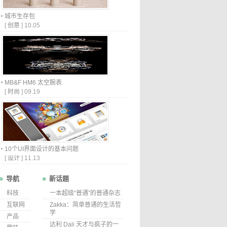
城市生存包
[
创意
]
10.05
MB&F HM6 太空腕表
[
时尚
]
09.19
10个UI界面设计的基本问题
[
设计
]
11.13
导航
新话题
科技
一本超级“普通”的普通杂志
互联网
Zakka：简单普通的生活哲
学
产品
达利 Dali 天才与疯子的一