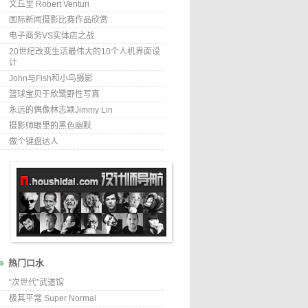
文丘里 Robert Venturi
国际新闻摄影比赛作品欣赏
电子商务VS实体店之战
20世纪改变生活最伟大的10个人机界面设
计
John与Fish和小鸟摄影
篮球宝贝于欣鹭野性写真
永远的偶像林志颖Jimmy Lin
摄影师眼里的黑色幽默
做个键盘达人
热门口水
“次世代”武道馆
极其平常 Super Normal