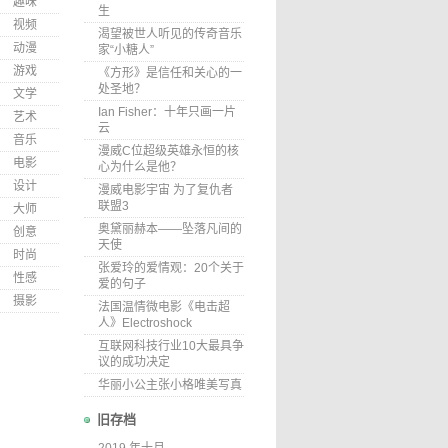
趣味
生
视频
渴望被世人听见的传奇音乐
动漫
家“小糖人”
游戏
《方形》是信任和关心的一
处圣地？
文学
Ian Fisher：十年只画一片
艺术
云
音乐
漫威C位超级英雄永恒的核
电影
心为什么是他？
设计
漫威电影宇宙 为了复仇者
联盟3
大师
奥黛丽赫本——坠落凡间的
创意
天使
时尚
张爱玲的爱情观：20个关于
性感
爱的句子
摄影
法国温情微电影《电击超
人》Electroshock
互联网科技行业10大最具争
议的成功决定
华丽小公主张小格唯美写真
旧存档