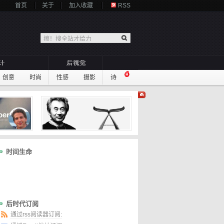
首页
关于
加入收藏
RSS
创意
时尚
性感
摄影
诗
时间生命
后时代订阅
通过rss阅读器订阅: