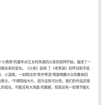
公“小燕燕”的童年对王太利饰演的父亲的崇拜开始，描述了一
情关系的变化。《父亲》延续 了《
老男孩
》的怀旧和平民
、小温情，一如既往的“笑中带泪”再度唤醒大众的集体回
也表示，“不惧院线大片，因为没有可比性。我们的作品还是
的成长。可能没有大场面 的震撼，但是总有一处情节能扎