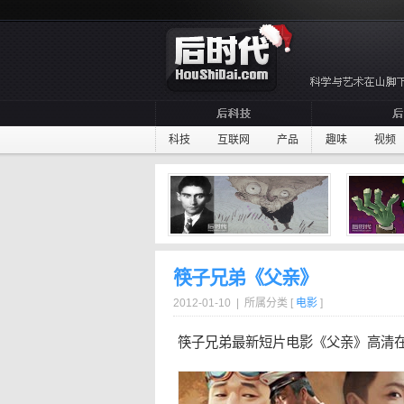
科技
互联网
产品
趣味
视频
筷子兄弟《父亲》
2012-01-10 | 所属分类 [
电影
]
筷子兄弟
最新
短片
电影《
父亲
》高清