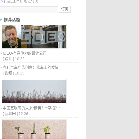
通过Email地址订阅:
推荐话题
IDEO-有竞争力的设计公司
[
设计
]
10.22
宾利汽车广告创意：修车工的爱情
[
视频
]
10.25
中国互联网的未来“精英？”“草根？”
[
互联网
]
12.26