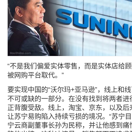
“不是我们偏爱实体零售，而是
实体店
给顾
被网购
平台
取代。”
要实现中国的“沃尔玛+亚马逊”，线上和
不可或缺的一部分。在没有找到将两者进
正背腹受敌。线上，淘宝、京东，以及后
让苏宁易购陷入持续亏损的境况。“苏宁目
宁云商副董事长孙为民称，并让他感到痛