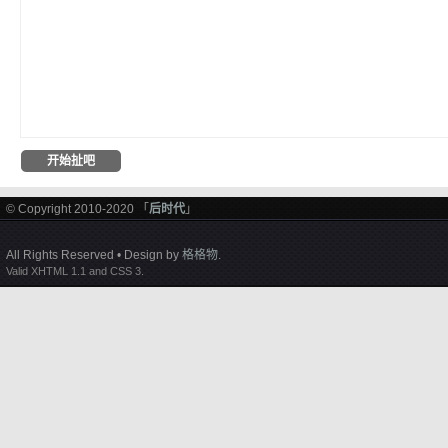
© Copyright 2010-2020 「
后时代
」
All Rights Reserved • Design by
格格物
.
Valid XHTML 1.1 and CSS 3.