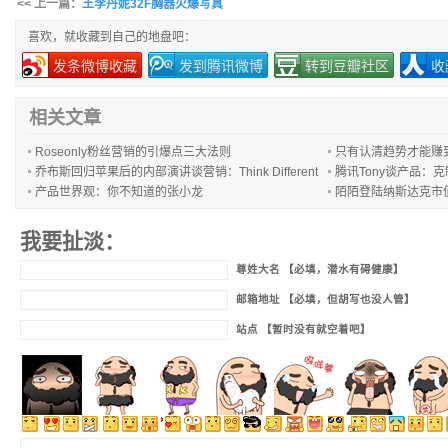
<< 上一篇：
王李丹妮32F胸器火爆写真
喜欢，就收藏到自己的地盘吧：
发条微博收藏
发到腾讯微博
转到豆瓣社区
收
相关文章
Roseonly粉丝营销的引爆点三大法则
只有认清趋势才能赚
乔布斯回归苹果后的内部演讲谈营销：Think Different
腾讯Tony谈产品：
产品世界观：你不知道的张小龙
陌陌登陆纳斯达克市
我要扯淡：
尊姓大名 【必填，潜水有碍健康】
邮箱地址 【必填，但胡写也没人管】
站点 【暂时没有就空着吧】