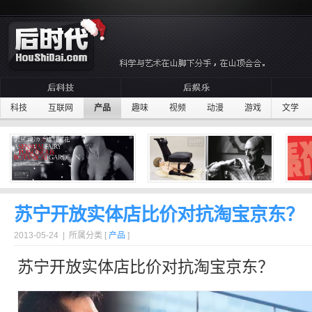
科技
互联网
产品
趣味
视频
动漫
游戏
文学
苏宁开放实体店比价对抗淘宝京东？
2013-05-24 | 所属分类 [
产品
]
苏宁
开放
实体店
比价对抗淘宝京东？