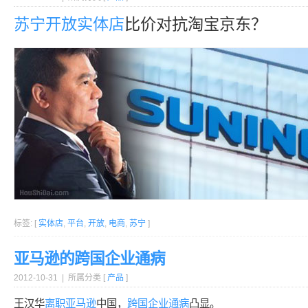
苏宁
开放
实体店
比价对抗淘宝京东？
标签: [
实体店
,
平台
,
开放
,
电商
,
苏宁
]
亚马逊的跨国企业通病
2012-10-31 | 所属分类 [
产品
]
王汉华
离职
亚马逊
中国，
跨国企业
通病
凸显。