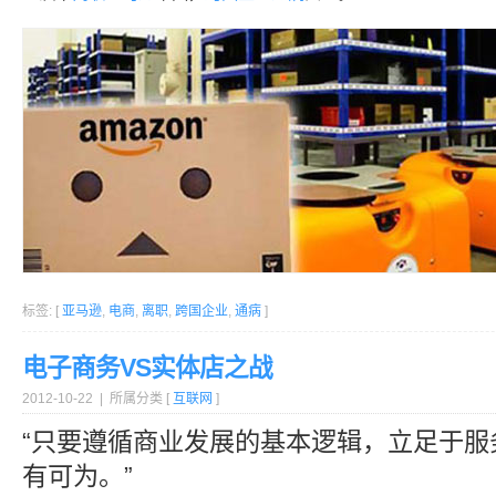
标签: [
亚马逊
,
电商
,
离职
,
跨国企业
,
通病
]
电子商务VS实体店之战
2012-10-22 | 所属分类 [
互联网
]
“只要遵循商业发展的基本逻辑，立足于服
有可为。”