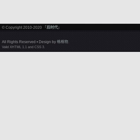
© Copyright 2010-2020 「
后时代
」
All Rights Reserved • Design by
格格物
.
Valid XHTML 1.1 and CSS 3.