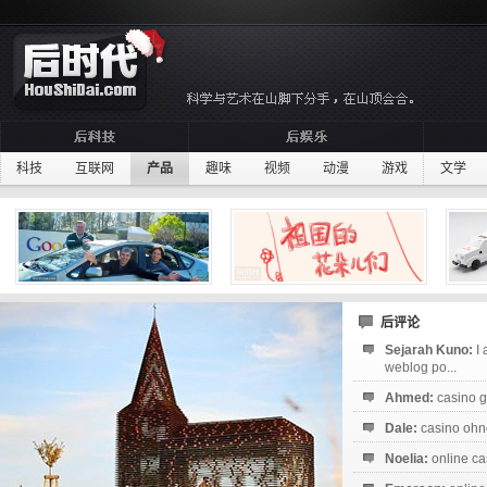
科技
互联网
产品
趣味
视频
动漫
游戏
文学
后评论
Sejarah Kuno:
I
weblog po...
Ahmed:
casino g
Dale:
casino ohne
Noelia:
online ca