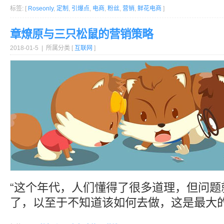
标签: [
Roseonly
,
定制
,
引爆点
,
电商
,
粉丝
,
营销
,
鲜花电商
]
章燎原与三只松鼠的营销策略
2018-01-5 | 所属分类 [
互联网
]
“这个年代，人们懂得了很多道理，但问题
了，以至于不知道该如何去做，这是最大的