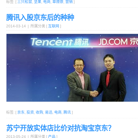
标签: [
三只松鼠
,
坚果
,
电商
,
章燎原
,
营销
]
腾讯入股京东后的种种
2014-03-14 | 所属分类 [
互联网
]
标签: [
京东
,
投资
,
收购
,
易迅
,
电商
,
腾讯
]
苏宁开放实体店比价对抗淘宝京东？
2013-05-24 | 所属分类 [
产品
]