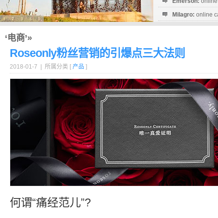
Emerson:
online
Milagro:
online c
Esperanza:
sofo
startguthaben...
‘电商’»
Roseonly粉丝营销的引爆点三大法则
2018-01-7 | 所属分类 [
产品
]
何谓“痛经范儿”?