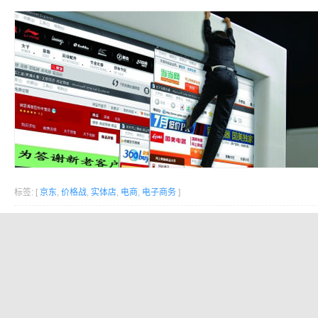
标签: [
京东
,
价格战
,
实体店
,
电商
,
电子商务
]