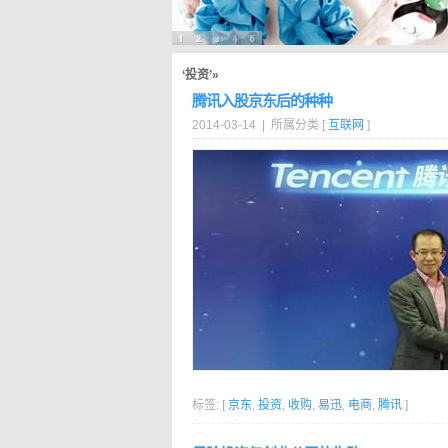
‘投资’»
腾讯入股京东后的种种
2014-03-14 | 所属分类 [
互联网
]
标签: [
京东
,
投资
,
收购
,
易迅
,
电商
,
腾讯
]