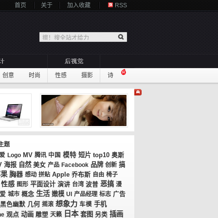
首页
关于
加入收藏
RSS
创意
时尚
性感
摄影
诗
主题
MV
模特
短片
top10
奥斯
爱
Logo
腾讯
中国
V
海报
自然
美女
品牌
搞
产品
Facebook
创新
苹果
胸器
乔布斯
感动
拼贴
Apple
自由
椅子
性感
恶搞
平面设计
演讲
图形
台湾
波普
漫
生活
概念
嫩模
广告
爱
城市
UI
产品经理
标志
想象力
几何
手机
黑色幽默
摇滚
车模
日本
插画
观点
动画
套图
ne
雕塑
天籁
另类