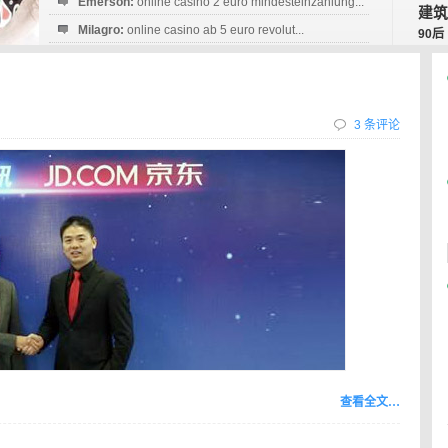
Emerson:
online casino 2 euro mindesteinzahlung...
建筑
Milagro:
online casino ab 5 euro revolut...
90后
Esperanza:
sofortüberweisung casino
startguthaben...
3 条评论
查看全文…