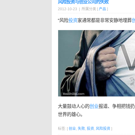
风险投资与创业公司的失败
2012-10-23 | 所属分类 [
产品
]
“风险
投资
家通常都是非常安静地埋葬
大量鼓动人心的
创业
报道、争相把钱扔
世界的雄心。
标签: [
创业
,
失败
,
投资
,
风险投资
]