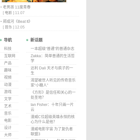
老男孩 11度青春
[
电影
]
11.07
郑成河《Beat It》
[
音乐
]
12.05
导航
新话题
科技
一本超级“普通”的普通杂志
互联网
Zakka：简单普通的生活哲
学
产品
达利 Dali 天才与疯子的一
趣味
生
视频
渴望被世人听见的传奇音乐
动漫
家“小糖人”
游戏
《方形》是信任和关心的一
处圣地？
文学
Ian Fisher：十年只画一片
艺术
云
音乐
漫威C位超级英雄永恒的核
电影
心为什么是他？
设计
漫威电影宇宙 为了复仇者
联盟3
大师