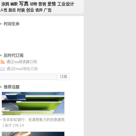
写真
工业设计
涂鸦
爱情
幽默
动物
营销
时装
创业
广告
人性
励志
诡异
时间生命
后时代订阅
通过rss阅读器订阅:
通过Email地址订阅:
推荐话题
东京彩虹银行：充满想象力的创意建筑
[
设计
]
06.14