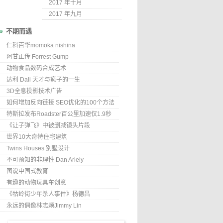
2017 年十月
2017 年九月
不期而遇
仁科百华momoka nishina
阿甘正传 Forrest Gump
动物食品数码合成艺术
达利 Dali 天才与疯子的一生
3D全息投影技术广告
如何增加反向链接 SEO优化的100个方法
特斯拉发布Roadster百公里加速仅1.9秒
《让子弹飞》中被删减镜头片段
世界10大奇特住宅建筑
Twins Houses 别墅设计
不可预知的非理性 Dan Ariely
图说中国式教育
有趣的动物玩具车创意
《牯岭街少年杀人事件》杨德昌
永远的偶像林志颖Jimmy Lin