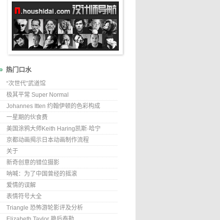
热门口水
“次世代”武道馆
极其平常 Super Normal
Johannes Itten 约翰伊顿的色彩构成
一星期的伙食费
美国涂鸦大师Keith Haring凯斯·哈宁
京都动画揭示日本动画制作流程
关于
新奇创意的错位摄影
呐喊：为了中国曾经的摇滚
爱情的误解
表情符号大全
Triangle 恐怖游轮影评及分析
Elizabeth Taylor 艳后泰勒