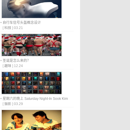
自行车信号头盔概念设计
[
科技
]
03.21
圣诞是怎么来的？
[
趣味
]
12.24
星期六的晚上 Saturday Night-In Sook Kim
[
摄影
]
03.29