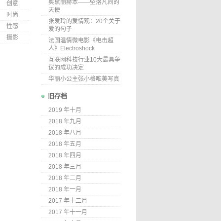
奥黛丽赫本——坠落凡间的
创意
天使
时尚
张爱玲的爱情观：20个关于
性感
爱的句子
摄影
法国温情微电影《电击超
人》Electroshock
互联网科技行业10大最具争
议的成功决定
华丽小公主张小格唯美写真
旧存档
2019 年十月
2018 年九月
2018 年八月
2018 年五月
2018 年四月
2018 年三月
2018 年二月
2018 年一月
2017 年十二月
2017 年十一月