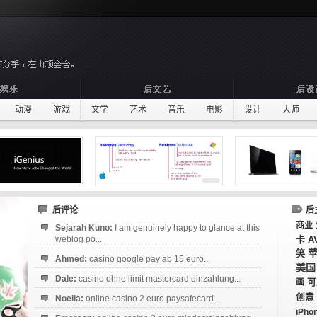
动漫
游戏
文学
艺术
音乐
电影
设计
大师
后评论
后
商业
Sejarah Kuno:
I am genuinely happy to glance at this
weblog po...
卡
A
笑
Ahmed:
casino google pay ab 15 euro...
美国
Dale:
casino ohne limit mastercard einzahlung...
画
可
创意
Noelia:
online casino 2 euro paysafecard...
iPho