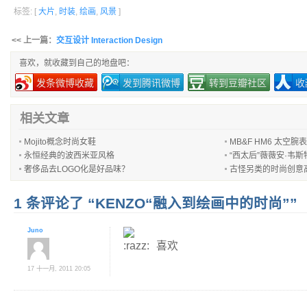
标签: [
大片
,
时装
,
绘画
,
风景
]
<< 上一篇：
交互设计 Interaction Design
喜欢，就收藏到自己的地盘吧：
发条微博收藏
发到腾讯微博
转到豆瓣社区
收
相关文章
Mojito概念时尚女鞋
MB&F HM6 太空腕表
永恒经典的波西米亚风格
“西太后”薇薇安·韦
奢侈品去LOGO化是好品味？
古怪另类的时尚创意
1 条评论了 “KENZO“融入到绘画中的时尚””
Juno
喜欢
17 十一月, 2011 20:05