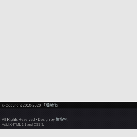
© Copyright 2010-2020 「
后时代
」
All Rights Reserved • Design by
格格物
.
Valid XHTML 1.1 and CSS 3.